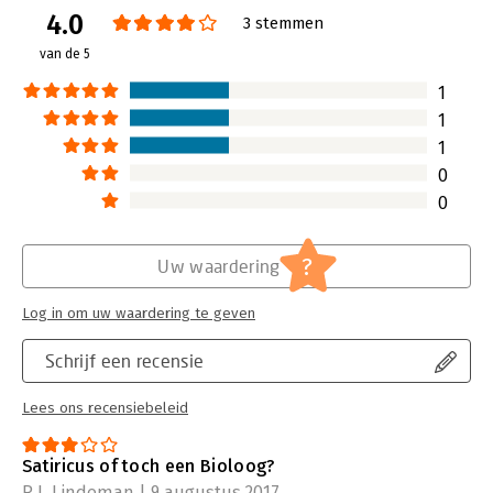
4.0
3 stemmen
van de 5
1
1
1
0
0
?
Uw waardering
Log in om uw waardering te geven
Schrijf een recensie
Lees ons recensiebeleid
Satiricus of toch een Bioloog?
R.J. Lindeman | 9 augustus 2017