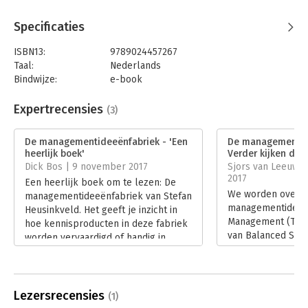
'Al jaren kenmerkt het onderzoek van Stefan Heusinkveld naar
het ontstaan van managementideeën zich door een zeldzame
Specificaties
spitsvondigheid. Het simpele gegeven dat die ideeën ergens
bedacht worden, is daarbij het uitgangspunt. Iedere
ISBN13:
9789024457267
bestuurder, manager, adviseur of zelfs politicus zou dit boek
Taal:
Nederlands
moeten lezen.' – René ten Bos, Denker des Vaderlands
Bindwijze:
e-book
Beveiliging:
watermerk
Bestandsformaat:
epub
Expertrecensies
(3)
Aantal pagina's:
200
Uitgever:
Boom
De managementideeënfabriek - 'Een
De managementid
Druk:
1
heerlijk boek'
Verder kijken dan 
Verschijningsdatum:
24-2-2023
Dick Bos | 9 november 2017
Sjors van Leeuwe
2017
Een heerlijk boek om te lezen: De
Hoofdrubriek:
Algemeen management
We worden overs
managementideeënfabriek van Stefan
managementideeën.
Heusinkveld. Het geeft je inzicht in
Management (TQM) 
hoe kennisproducten in deze fabriek
van Balanced Scor
worden vervaardigd of handig in
Agile en van Cust
elkaar geknutseld.
Management (CRM)
Lees verder
Maatschappelijk 
Ondernemen (MVO
Lezersrecensies
(1)
Lees verder