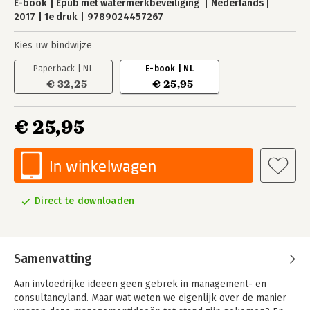
E-book
Epub met watermerkbeveiliging
Nederlands
2017
1e druk
9789024457267
Kies uw bindwijze
Paperback | NL
E-book | NL
€ 32,25
€ 25,95
€ 25,95
In winkelwagen
Direct te downloaden
Samenvatting
Aan invloedrijke ideeën geen gebrek in management- en
consultancyland. Maar wat weten we eigenlijk over de manier