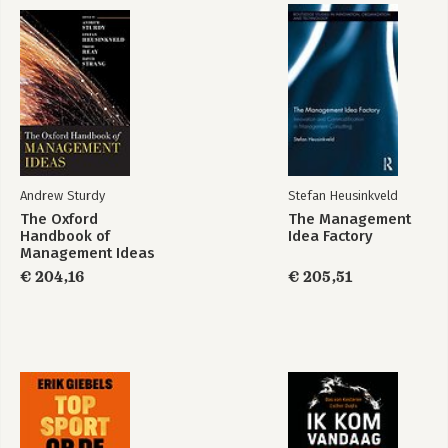
Waarom is een managementidee in of uit de mode?
5. Lof der vergankelijkheid
6. Overlevingsstrategieë
EPILOOG
DANKWOORD
LITERATUUR
Andrew Sturdy
Stefan Heusinkveld
The Oxford
The Management
Handbook of
Idea Factory
Management Ideas
De
The Management
managementideeënfabriek
Idea Factory
€ 204,16
€ 205,51
Bekijk alle boeken