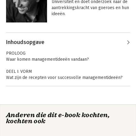
Universiteit en doet onderzoek naar de 
aantrekkingskracht van goeroes en hun 
ideeën.
Andere boeken door Stefan
Heusinkveld
Inhoudsopgave
PROLOOG
Waar komen managementideeën vandaan?
DEEL I: VORM
Wat zijn de recepten voor succesvolle managementideeën?
1. De geheimen van de ‘winnaars’
2. Meesterkoks
DEEL II: PROCES
Hoe worden managementideeën gefabriceerd?
Anderen die dit e-book kochten,
3. Het pad naar succes
The Flow of
The Oxford
kochten ook
Management Ideas
4. Hobbels op de weg
Handbook of
Management Ideas
DEEL III: EVOLUTIE