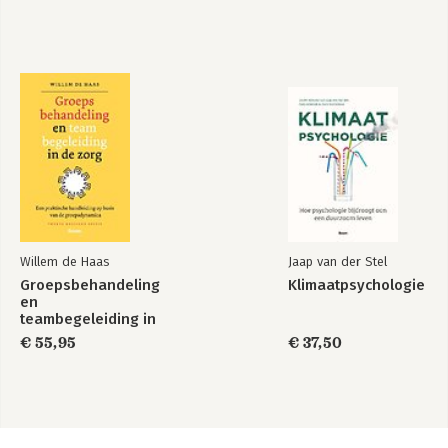
Willem de Haas
Jaap van der Stel
Groepsbehandeling
Klimaatpsychologie
en
teambegeleiding in
de zorg
€ 55,95
€ 37,50