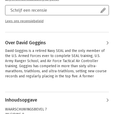
Schrijf een recensie
Lees ons recensiebeleid
Over David Goggins
David Goggins is a retired Navy SEAL and the only member of 
the U.S. Armed Forces ever to complete SEAL training, U.S. 
Army Ranger School, and Air Force Tactical Air Controller 
training. Goggins has competed in more than sixty ultra-
marathons, triathlons, and ultra-triathlons, setting new course 
records and regularly placing in the top five. A former 
Guinness World Record holder for completing 4,030 pull-ups 
in seventeen hours, he’s a much-sought-after public speaker 
Andere boeken door David Goggins
who’s shared his story with the staffs of Fortune 500 
companies, professional sports teams, and hundreds of 
Inhoudsopgave
thousands of students across the country.
WAARSCHUWINGSBEVEL 7