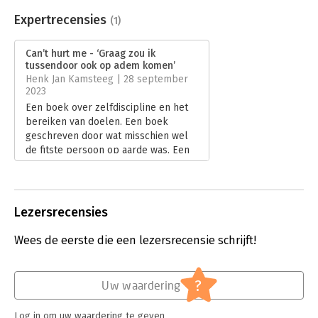
Beveiliging:
none
Bestandsformaat:
epub
Expertrecensies
(1)
Aantal pagina's:
384
Uitgever:
Kosmos Uitgevers
Can’t hurt me - ‘Graag zou ik
Druk:
1
tussendoor ook op adem komen’
Verschijningsdatum:
4-7-2023
Henk Jan Kamsteeg | 28 september
2023
Hoofdrubriek:
Psychologie
Een boek over zelfdiscipline en het
bereiken van doelen. Een boek
geschreven door wat misschien wel
de fitste persoon op aarde was. Een
boek daarom ik waarbij ik van alleen
het lezen al wat moe werd. ‘Can’t hurt
me’ van David Goggins leest als een
trein. Maar gaat me net iets te snel.
Lezersrecensies
Lees verder
Wees de eerste die een lezersrecensie schrijft!
?
Uw waardering
Log in om uw waardering te geven