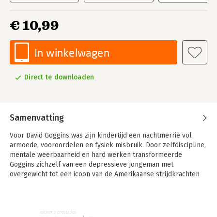
€ 10,99
In winkelwagen
Direct te downloaden
Samenvatting
Voor David Goggins was zijn kindertijd een nachtmerrie vol
armoede, vooroordelen en fysiek misbruik. Door zelfdiscipline,
mentale weerbaarheid en hard werken transformeerde
Goggins zichzelf van een depressieve jongeman met
overgewicht tot een icoon van de Amerikaanse strijdkrachten
en een van 's werelds beste duursporters.
In Can't Hurt Me deelt hij zijn levensverhaal en onthult hij dat
de meesten van ons slechts 40% van onze capaciteiten
extreme prestaties