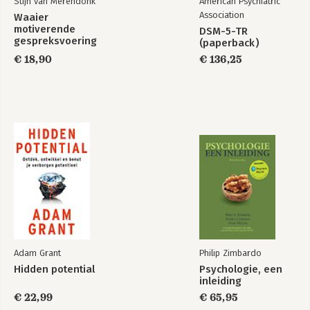
Stijn van Merendonk
American Psychiatric
Association
Waaier
Never Finished
Can't Hurt Me
motiverende
DSM-5-TR
gespreksvoering
(paperback)
€ 18,90
€ 136,25
Bekijk alle boeken
Adam Grant
Philip Zimbardo
Hidden potential
Psychologie, een
inleiding
€ 22,99
€ 65,95