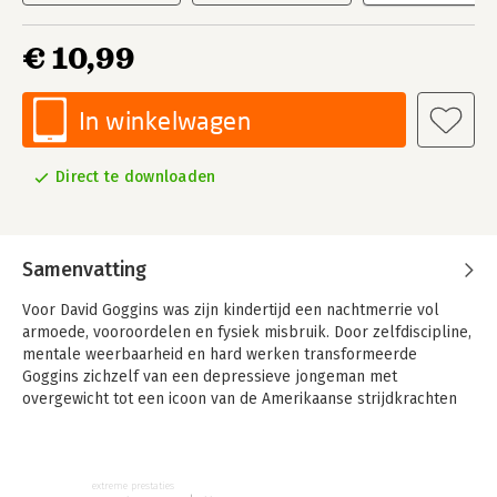
€ 10,99
In winkelwagen
Direct te downloaden
Samenvatting
Voor David Goggins was zijn kindertijd een nachtmerrie vol
armoede, vooroordelen en fysiek misbruik. Door zelfdiscipline,
mentale weerbaarheid en hard werken transformeerde
Goggins zichzelf van een depressieve jongeman met
overgewicht tot een icoon van de Amerikaanse strijdkrachten
en een van 's werelds beste duursporters.
In Can't Hurt Me deelt hij zijn levensverhaal en onthult hij dat
de meesten van ons slechts 40% van onze capaciteiten
extreme prestaties