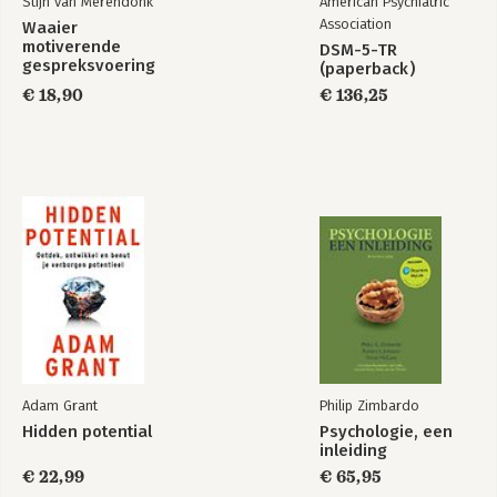
Stijn van Merendonk
American Psychiatric
Association
Waaier
Can't Hurt Me
Never Finished
motiverende
DSM-5-TR
gespreksvoering
(paperback)
€ 18,90
€ 136,25
Bekijk alle boeken
Adam Grant
Philip Zimbardo
Hidden potential
Psychologie, een
inleiding
€ 22,99
€ 65,95