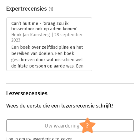
Beveiliging:
none
Bestandsformaat:
epub
Expertrecensies
(1)
Aantal pagina's:
384
Uitgever:
Kosmos Uitgevers
Can’t hurt me - ‘Graag zou ik
Druk:
1
tussendoor ook op adem komen’
Verschijningsdatum:
4-7-2023
Henk Jan Kamsteeg | 28 september
2023
Hoofdrubriek:
Psychologie
Een boek over zelfdiscipline en het
bereiken van doelen. Een boek
geschreven door wat misschien wel
de fitste persoon op aarde was. Een
boek daarom ik waarbij ik van alleen
het lezen al wat moe werd. ‘Can’t hurt
me’ van David Goggins leest als een
trein. Maar gaat me net iets te snel.
Lezersrecensies
Lees verder
Wees de eerste die een lezersrecensie schrijft!
?
Uw waardering
Log in om uw waardering te geven