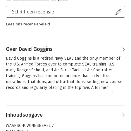
Schrijf een recensie
Lees ons recensiebeleid
Over David Goggins
David Goggins is a retired Navy SEAL and the only member of 
the U.S. Armed Forces ever to complete SEAL training, U.S. 
Army Ranger School, and Air Force Tactical Air Controller 
training. Goggins has competed in more than sixty ultra-
marathons, triathlons, and ultra-triathlons, setting new course 
records and regularly placing in the top five. A former 
Guinness World Record holder for completing 4,030 pull-ups 
in seventeen hours, he’s a much-sought-after public speaker 
Andere boeken door David Goggins
who’s shared his story with the staffs of Fortune 500 
companies, professional sports teams, and hundreds of 
Inhoudsopgave
thousands of students across the country.
WAARSCHUWINGSBEVEL 7