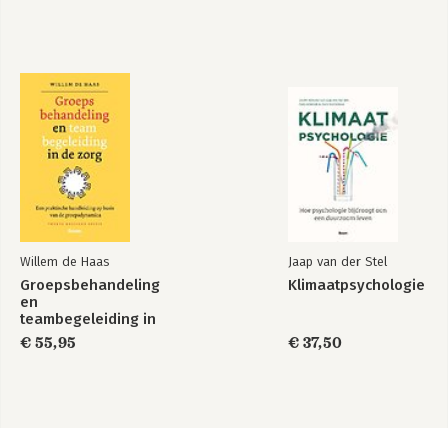
Willem de Haas
Jaap van der Stel
Groepsbehandeling
Klimaatpsychologie
en
teambegeleiding in
de zorg
€ 55,95
€ 37,50