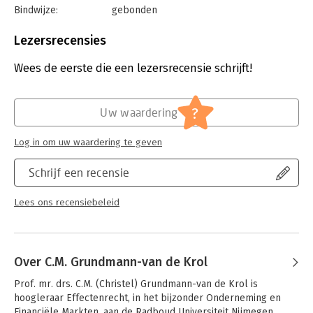
Bindwijze:
gebonden
personen.Tot slot, hoofdstuk 7, waarin de regels inzake het
Aantal pagina's:
602
openbare bod aan bod komen inclusief een schets van de
Uitgever:
Boom Juridische Uitgevers
nationale en Europese oorsprong van de desbetreffende
Lezersrecensies
Druk:
6
regels.
Verschijningsdatum:
5-5-2022
Wees de eerste die een lezersrecensie schrijft!
Hoofdrubriek:
Juridisch
Jongbloed:
Toezicht (Wet op het Financieel Toezicht)
?
Uw waardering
Serie:
Boom Masterreeks
Log in om uw waardering te geven
Schrijf een recensie
Lees ons recensiebeleid
Over C.M. Grundmann-van de Krol
Prof. mr. drs. C.M. (Christel) Grundmann-van de Krol is 
hoogleraar Effectenrecht, in het bijzonder Onderneming en 
Financiële Markten, aan de Radboud Universiteit Nijmegen.