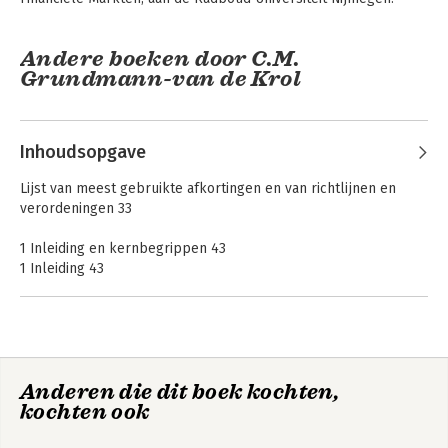
Andere boeken door C.M.
Grundmann-van de Krol
Inhoudsopgave
Lijst van meest gebruikte afkortingen en van richtlijnen en
verordeningen 33
1 Inleiding en kernbegrippen 43
1 Inleiding 43
1.1 Het informatieparadigma:‘Leitmotiv’ voor
beleggersbescherming 43
1.1. Informatievoorziening als ‘Leitmotiv’ voor
Handboek
Koersen door de
beursgang
beleggersbescherming 43
Wet op het
financieel toezicht -
102. Grenzen aan informatieparadigma: kentering 44
Deel IV
Anderen die dit boek kochten,
102 Inhoud van dit boek en dit hoofdstuk 46
kochten ook
103. Inhoud van dit boek 46
104. Onderwerpen of regels die buiten beschouwing blijven 47