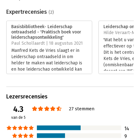
Beveiliging:
watermerk
Bestandsformaat:
epub
Expertrecensies
(2)
Aantal pagina's:
272
Uitgever:
Boom
Basisbibliotheek- Leiderschap
Leiderschap ontr
Druk:
1
ontraadseld - 'Praktisch boek voor
Hilde Veraart-Maas
Verschijningsdatum:
16-8-2010
leiderschapsontwikkeling'
'Wat hebt u vand
Paul Schollaardt | 18 augustus 2021
effectiever op te 
Hoofdrubriek:
Leiderschap
Manfred Kets de Vries slaagt er in
Dit is het central
Leiderschap ontraadseld in om
Kets de Vries, ec
helder te maken wat leiderschap is
(onmiskenbaar!) p
en hoe leiderschap ontwikkeld kan
docent aan INSEAD
worden. Kets de Vries is econoom en
'Leiderschap ontr
psychoanalyticus en bekleedt de
als een werkboek 
leerstoel voor
en oefeningen voo
leiderschapsontwikkeling aan
Lezersrecensies
De auteur richt zi
INSEAD.
grotendeels op h
Lees verder
4.3
27 stemmen
maar de principes
leidinggevende ni
van de 5
Lees verder
14
9