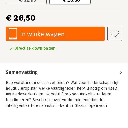
€ 32,95
€ 26,50
€ 26,50
In winkelwagen
Direct te downloaden
Samenvatting
Hoe wordt u een succesvol leider? Wat voor leiderschapsstijl
houdt u erop na? Welke vaardigheden hebt u nodig om uzelf,
uw medewerkers en uw bedrijf zo goed mogelijk te laten
functioneren? Beschikt u over voldoende emotionele
intelligentie? Hoe narcistisch bent u? Staat u open voor
verandering? Hebt u uw opvolging al geregeld?
In deze tweede editie van 'Leiderschap ontraadseld' helpt
Manfred Kets de Vries u een antwoord te vinden op deze en