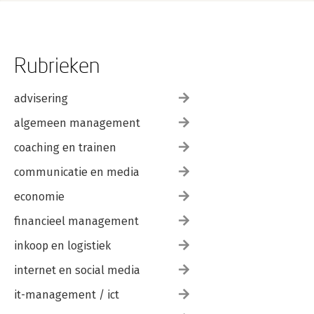
vooraanstaande bedrijven in de vS, 
Canada, Oost-Azie, Afrika en Europa 
over het ontwerpen van organisaties, 
straetgisch personeelsmanagement en 
Rubrieken
veranderingen van en in bedrijven. Hij 
was werkzaam in meer dan 30 
verschillende landen en bij bedrijven 
advisering
als Volvo Car Corporation, NovoNordisk, 
KPMG, Novartis, Heineken, Air Liquide, 
algemeen management
Alcan, Alcatel, Shell, BP, Unilever, 
coaching en trainen
Standard Bank of South Africa, 
Lufthansa, Nokia, Bonnier, Rank Xerox, 
communicatie en media
Investec, SEDCO, SHV, Accenture, Bain 
Consulting, Bang & Olufsen, Goldman 
economie
Sachs International en Lego. Hij werd 
benoemd tot Officier in de Orde van 
financieel management
Oranje Nassau. In zijn vrije tijd is hij te 
inkoop en logistiek
vinden in de Afrikaanse wildernis, de 
Siberische taiga, het Pamir-gebergte, of 
internet en social media
de poolcirkel.
it-management / ict