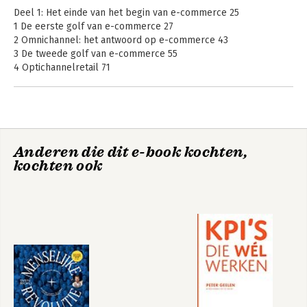
Deel 1: Het einde van het begin van e-commerce 25
1 De eerste golf van e-commerce 27
2 Omnichannel: het antwoord op e-commerce 43
3 De tweede golf van e-commerce 55
4 Optichannelretail 71
Deel 2: Optichannel-klantgerichtheid 87
5 Kies je doelmarkt 89
6 De ideale klantenreis 107
7 Iedereen een butler! 133
Omnichannel in
Anderen die dit e-book kochten,
8 De nieuwe klantenrelatie 149
retail - Het
kochten ook
antwoord op e-
9 De winkel van de toekomst 173
commerce
Deel 3: Naar een nieuw bedrijfsmodel 201
10 De nieuwe werkelijkheid 203
11 De concurrentiekracht 225
Bekijk alle boeken
12 Hoe waarde creëren? 245
Deel 4: Implementatie 267
13 De organisatie 269
14 Aan de slag ... 293