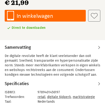
€ 21,99
In winkelwagen
Direct te downloaden
Samenvatting
De digitale revolutie heeft de klant veeleisender dan ooit
gemaakt. Snelheid, transparantie en hyperpersonalisatie zijde
norm. Steeds meer merkfabrikanten verkopen in eigen winkels
en webshops rechtstreeks aan de consument. Ondertussen
kondigen nieuwe technologieën een volgende schokgolf aan.
In dit boek introduceert Gino Van Ossel het concept
Specificaties
optichannel, waarmee hij retailers, merkfabrikanten en
dienstenbedrijven voorbij de digitale hysterie leidt. Met
ISBN13:
9789401456197
herkenbare voorbeelden is het een realistische kijk op retail
Trefwoorden:
retail
,
digitale tijdperk
,
marktstrategie
en een praktisch kader om een succesvolle strategie uit te
Taal:
Nederlands