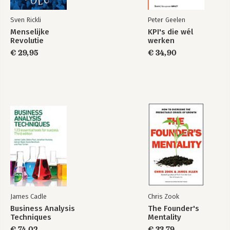
Epiloog
Een mooie lentedag in 2030 ... 305
Sven Rickli
Peter Geelen
dankwoord 313
Menselijke
KPI's die wél
Eindnoten 315
Revolutie
werken
€ 29,95
€ 34,90
James Cadle
Chris Zook
Business Analysis
The Founder's
Techniques
Mentality
€ 74,02
€ 33,79