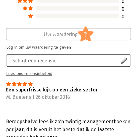
0
Het vorige boek van Gino van Ossel, 'Omnichannel in retail', is
0
bekroond tot Managementboek van het Jaar 2015.
0
?
Uw waardering
Log in om uw waardering te geven
Schrijf een recensie
Lees ons recensiebeleid
Een superfrisse kijk op een zieke sector
M. Buelens | 26 oktober 2018
Beroepshalve lees ik zo'n twintig managementboeken
per jaar; dit is veruit het beste dat ik de laatste