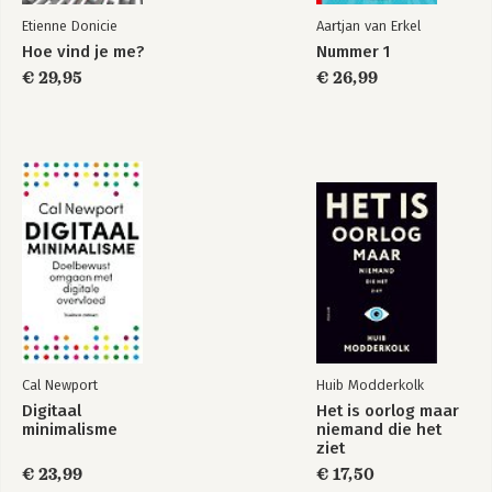
Combineer podcasten met video
Etienne Donicie
Aartjan van Erkel
Hoe vind je me?
Nummer 1
Wat je verder moet weten
€ 29,95
€ 26,99
Geld verdienen met je podcast
Meet de ROI van je podcast
Tien geboden voor een succesvolle podcast
Laat je podcast slagen met deze tien geboden
Veelgestelde vragen
Nawoord
Lees in dezelfde serie
Cal Newport
Huib Modderkolk
Digitaal
Het is oorlog maar
minimalisme
niemand die het
ziet
€ 23,99
€ 17,50