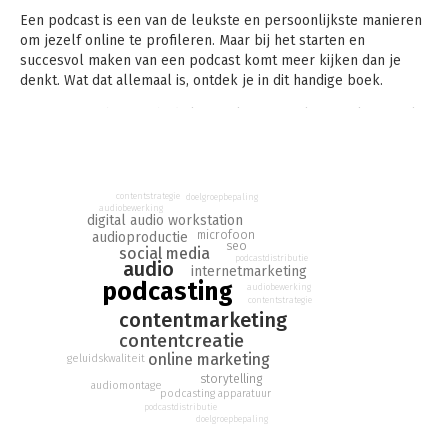
Een podcast is een van de leukste en persoonlijkste manieren
om jezelf online te profileren. Maar bij het starten en
succesvol maken van een podcast komt meer kijken dan je
denkt. Wat dat allemaal is, ontdek je in dit handige boek.
Rutger Steenbergen had als muzikant en online marketeer al
veel ervaring met publiceren, maar podcasting was iets nieuws.
Inmiddels is hij een ervaren podcastmaker, die zijn ervaringen,
successen en missers graag met je deelt.
contentstrategie
doelgroepbepaling
Weinig tijd, maar veel ambities? Informeer jezelf snel en
audiobewerking
digital audio workstation
grondig met de boeken in de serie Digitale trends en tools in
microfoon
audioproductie
seo
60 minuten.
social media
podcastdistributie
audio
internetmarketing
podcasting
audiobewerking
contentstrategie
contentmarketing
contentcreatie
online marketing
geluidskwaliteit
storytelling
audiomontage
podcasting apparatuur
podcastdistributie
doelgroepbepaling