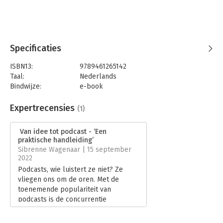
Specificaties
ISBN13:
9789461265142
Taal:
Nederlands
Bindwijze:
e-book
Beveiliging:
watermerk
Bestandsformaat:
epub
Expertrecensies
(1)
Aantal pagina's:
168
Uitgever:
Uitgeverij Haystack
Van idee tot podcast - ‘Een
Druk:
1
praktische handleiding’
Verschijningsdatum:
10-6-2022
Sibrenne Wagenaar | 15 september
2022
Hoofdrubriek:
Internet en social media
Podcasts, wie luistert ze niet? Ze
Serie:
Digitale trends en tools in 60 minuten
vliegen ons om de oren. Met de
toenemende populariteit van
podcasts is de concurrentie
ondertussen enorm. Een hele kunst
om nog origineel uit de hoek te