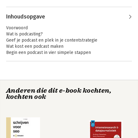
boeken 'Schrijven voor SEO in 60 
Andere boeken door Rutger
minuten' en 'Kickass content in 60 
Steenbergen
minuten'.
Inhoudsopgave
Voorwoord
Wat is podcasting?
Geef je podcast en plek in je contentstrategie
Wat kost een podcast maken
Begin een podcast in vier simpele stappen
Stap 1 Plannen
Bepaal je doelen
Denk na over het type podcast
Bepaal je ideale luisteraar
Anderen die dit e-book kochten,
Denk na over vorm en lengte
Praktijkgids
Schrijven voor SEO
kochten ook
Kies de perfecte titel
copywriting voor
ondernemers
Bedenk aanvullende rubrieken
Bepaal de muzikale aankleding
Maak een onweerstaanbare thumbnail
Zet alles op een rij en maak een pitch
Stap 2 Produceren