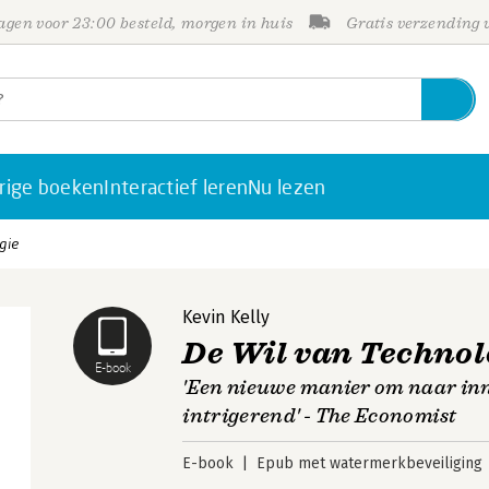
gen voor 23:00 besteld, morgen in huis
Gratis verzending
rige boeken
Interactief leren
Nu lezen
gie
Kevin Kelly
De Wil van Technol
E-book
'Een nieuwe manier om naar innov
intrigerend' - The Economist
E-book
Epub met watermerkbeveiliging