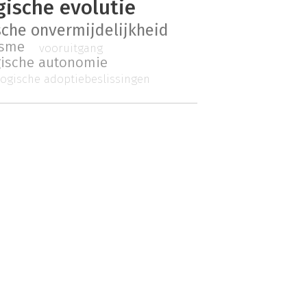
gische evolutie
sche onvermijdelijkheid
isme
vooruitgang
gische autonomie
ogische adoptiebeslissingen