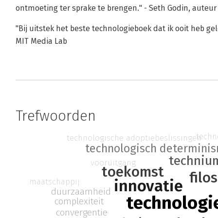
ontmoeting ter sprake te brengen." - Seth Godin, auteur
"Bij uitstek het beste technologieboek dat ik ooit heb ge
MIT Media Lab
Trefwoorden
techn
technologische adoptiebeslissingen
technologisch determini
techniu
vooruitgang
toekomst
filo
innovatie
maatschappij
duurzaamheid
technologi
complexiteit
convergentie