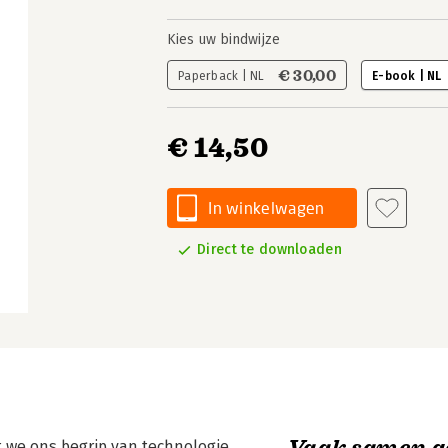
Kies uw bindwijze
€ 30,00
Paperback | NL
E-book | NL
€ 14,50
In winkelwagen
Direct te downloaden
Vaak samen g
t we ons begrip van technologie