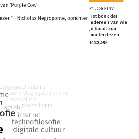
 van 'Purple Cow'
Philippa Perry
Het boek dat
lezen" - Nicholas Negroponte, oprichter
iedereen van wie
je houdt zou
moeten lezen
€ 22,99
ologiegeschiedenis
technologiegeschiedenis
sme
co-evolutie
m
maatschappij
amish
sofie
internet
technofilosofie
e
digitale cultuur