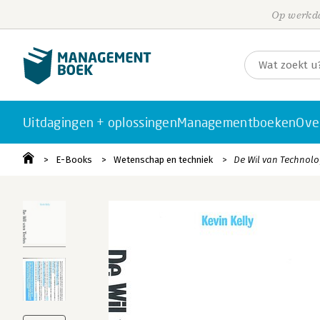
Op werkda
Uitdagingen + oplossingen
Managementboeken
Ove
E-Books
Wetenschap en techniek
De Wil van Technolo