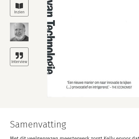
Samenvatting
Met dit veelgeprezen meesterwerk zorgt Kelly ervoor da