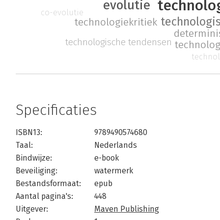
technolo
evolutie
co-evolutie
technologi
technologiekritiek
determin
technologische tendensen
technolo
technol
Specificaties
ISBN13:
9789490574680
Taal:
Nederlands
Bindwijze:
e-book
Beveiliging:
watermerk
Bestandsformaat:
epub
Aantal pagina's:
448
Uitgever:
Maven Publishing