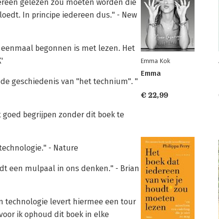
edereen gelezen zou moeten worden die
oedt. In principe iedereen dus." - New
en eenmaal begonnen is met lezen. Het
'
Emma Kok
Emma
 de geschiedenis van "het technium". "
€ 22,99
t goed begrijpen zonder dit boek te
technologie." - Nature
dt een mulpaal in ons denken." - Brian
n technologie levert hiermee een tour
voor ik ophoud dit boek in elke