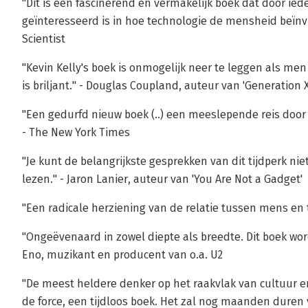
"Dit is een fascinerend en vermakelijk boek dat door i
geïnteresseerd is in hoe technologie de mensheid beïnvl
Scientist
"Kevin Kelly's boek is onmogelijk neer te leggen als m
is briljant." - Douglas Coupland, auteur van 'Generation X
"Een gedurfd nieuw boek (..) een meeslepende reis door
- The New York Times
"Je kunt de belangrijkste gesprekken van dit tijdperk nie
lezen." - Jaron Lanier, auteur van 'You Are Not a Gadget'
"Een radicale herziening van de relatie tussen mens en 
"Ongeëvenaard in zowel diepte als breedte. Dit boek wor
Eno, muzikant en producent van o.a. U2
"De meest heldere denker op het raakvlak van cultuur e
de force, een tijdloos boek. Het zal nog maanden duren 