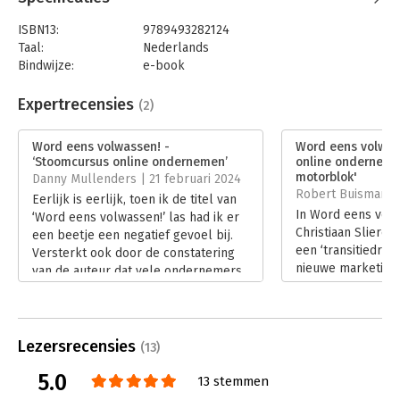
ISBN13:
9789493282124
Taal:
Nederlands
Bindwijze:
e-book
Beveiliging:
watermerk
Bestandsformaat:
epub
Expertrecensies
(2)
Aantal pagina's:
272
Uitgever:
S2 Uitgevers
Word eens volwassen! -
Word eens volwass
Druk:
1
‘Stoomcursus online ondernemen’
online ondernemen
Verschijningsdatum:
20-9-2022
motorblok'
Danny Mullenders | 21 februari 2024
Robert Buisman | 
Eerlijk is eerlijk, toen ik de titel van
Hoofdrubriek:
Marketing
In Word eens vol
‘Word eens volwassen!’ las had ik er
Christiaan Slieren
een beetje een negatief gevoel bij.
een ‘transitiedrie
Versterkt ook door de constatering
nieuwe marketing. 
van de auteur dat vele ondernemers
als ondernemer e
‘nog in de oude tijd leven’. Dit
van een bureau in 
kritische gevoel verdween vrijwel
neemt hij je zowe
direct toen ik met lezen startte. En
als in de breedte 
maakte plaats voor enthousiasme en
Lezersrecensies
(13)
spel'.
energie.
Lees verder
5.0
Lees verder
13 stemmen