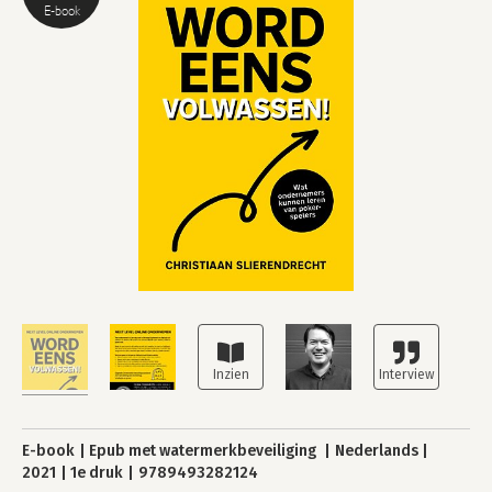
E-book
E-book
Epub met watermerkbeveiliging
Nederlands
2021
1e druk
9789493282124