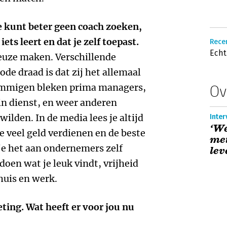
e kunt beter geen coach zoeken,
ets leert en dat je zelf toepast.
Rece
Echt
keuze maken. Verschillende
de draad is dat zij het allemaal
ommigen bleken prima managers,
Ov
n dienst, en weer anderen
ilden. In de media lees je altijd
Inter
‘We
 veel geld verdienen en de beste
met
je het aan ondernemers zelf
lev
doen wat je leuk vindt, vrijheid
huis en werk.
eting. Wat heeft er voor jou nu