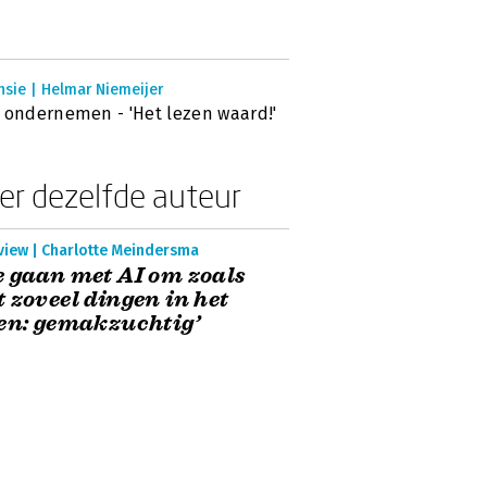
nsie | Helmar Niemeijer
 ondernemen - 'Het lezen waard!'
er dezelfde auteur
view | Charlotte Meindersma
 gaan met AI om zoals
 zoveel dingen in het
en: gemakzuchtig’