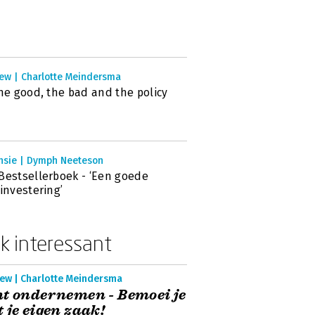
iew | Charlotte Meindersma
the good, the bad and the policy
nsie | Dymph Neeteson
Bestsellerboek - ‘Een goede
sinvestering’
k interessant
iew | Charlotte Meindersma
t ondernemen - Bemoei je
 je eigen zaak!