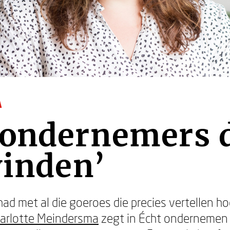
A
 ondernemers 
vinden’
ad met al die goeroes die precies vertellen h
arlotte Meindersma
zegt in Écht ondernemen 