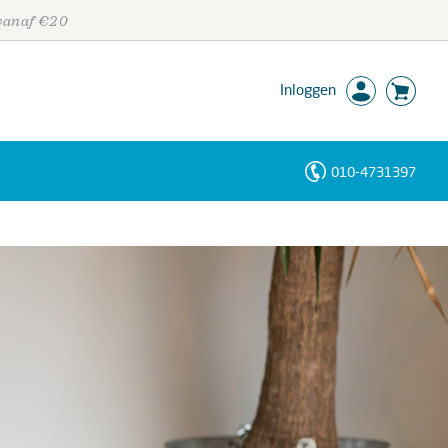
 vanaf €20
Inloggen
010-4731397
Personen
Trefwoorden