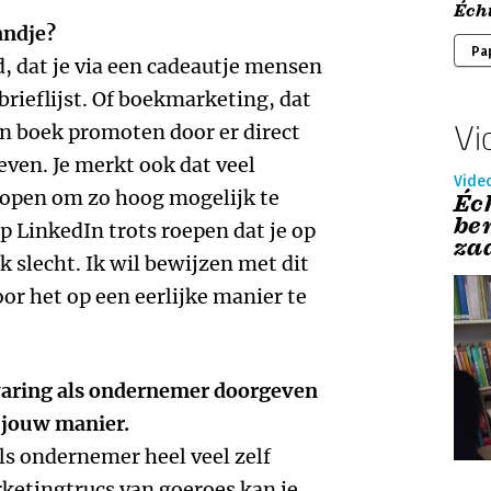
Éch
andje?
Pa
, dat je via een cadeautje mensen
rieflijst. Of boekmarketing, dat
Vi
hun boek promoten door er direct
even. Je merkt ook dat veel
Vide
open om zo hoog mogelijk te
Éc
bem
p LinkedIn trots roepen dat je op
zaa
ik slecht. Ik wil bewijzen met dit
or het op een eerlijke manier te
rvaring als ondernemer doorgeven
p jouw manier.
als ondernemer heel veel zelf
ketingtrucs van goeroes kan je