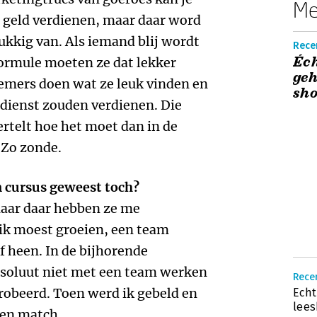
Me
 geld verdienen, maar daar word
lukkig van. Als iemand blij wordt
Rece
Éc
ormule moeten ze dat lekker
geh
mers doen wat ze leuk vinden en
sho
ndienst zouden verdienen. Die
rtelt hoe het moet dan in de
 Zo zonde.
n cursus geweest toch?
maar daar hebben ze me
 ik moest groeien, een team
 heen. In de bijhorende
absoluut niet met een team werken
Rece
probeerd. Toen werd ik gebeld en
Ech
lees
een match.