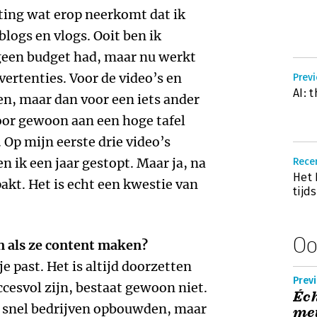
ing wat erop neerkomt dat ik
logs en vlogs. Ooit ben ik
een budget had, maar nu werkt
vertenties. Voor de video’s en
Prev
AI: 
en, maar dan voor een iets ander
oor gewoon aan een hoge tafel
. Op mijn eerste drie video’s
en ik een jaar gestopt. Maar ja, na
Rece
Het 
akt. Het is echt een kwestie van
tijd
Oo
 als ze content maken?
 je past. Het is altijd doorzetten
Prev
ccesvol zijn, bestaat gewoon niet.
Éch
e snel bedrijven opbouwden, maar
met