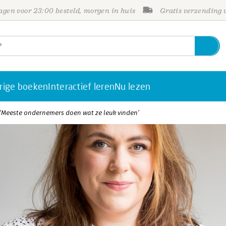
gen voor 23:00 besteld, morgen in huis
Gratis verzending
rige boeken
Interactief leren
Nu lezen
‘Meeste ondernemers doen wat ze leuk vinden’