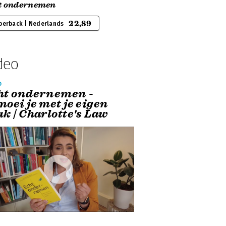
t ondernemen
22,89
perback | Nederlands
deo
o
ht ondernemen -
oei je met je eigen
k | Charlotte's Law