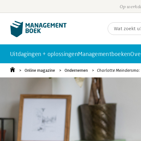
Op werkda
Uitdagingen + oplossingen
Managementboeken
Ove
Online magazine
Ondernemen
Charlotte Meindersma: 