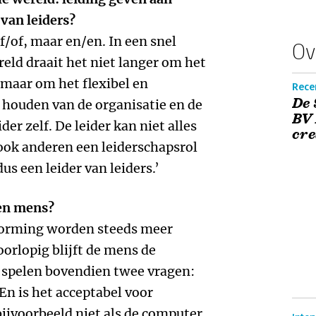
 van leiders?
f/of, maar en/en. In een snel
Ov
ld draait het niet langer om het
maar om het flexibel en
Recen
De 
houden van de organisatie en de
BV
der zelf. De leider kan niet alles
cre
 ook anderen een leiderschapsrol
us een leider van leiders.’
een mens?
tvorming worden steeds meer
orlopig blijft de mens de
j spelen bovendien twee vragen:
En is het acceptabel voor
jvoorbeeld niet als de computer