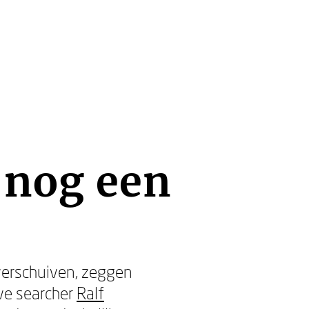
g nog een
verschuiven, zeggen
ve searcher
Ralf