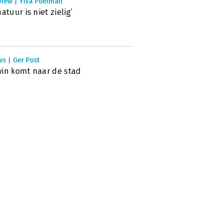
view | Ylva Poelman
natuur is niet zielig’
s | Ger Post
in komt naar de stad