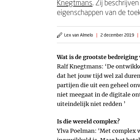
Knegtmans
. Zij beschrijven
eigenschappen van de toek
Lex van Almelo
|
2 december 2019
|
Wat is de grootste bedreiging 
Ralf Knegtmans: ‘De ontwikk
dat het jouw tijd wel zal dure
partijen die uit een geheel o
niet meegaat in de digitale on
uiteindelijk niet redden ’
Is die wereld complex?
Ylva Poelman: 'Met complex w