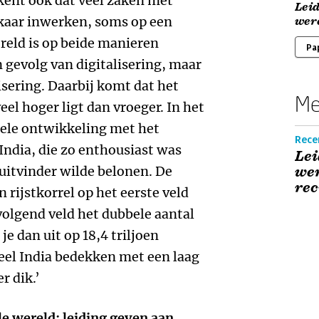
kent ook dat veel zaken met
Leid
kaar inwerken, soms op een
wer
reld is op beide manieren
Pa
n gevolg van digitalisering, maar
sering. Daarbij komt dat het
Me
el hoger ligt dan vroeger. In het
iele ontwikkeling met het
Recen
India, die zo enthousiast was
Lei
 uitvinder wilde belonen. De
wer
rec
 rijstkorrel op het eerste veld
volgend veld het dubbele aantal
je dan uit op 18,4 triljoen
heel India bedekken met een laag
r dik.’
ale wereld: leiding geven aan