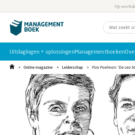
Op werkda
Uitdagingen + oplossingen
Managementboeken
Ove
Online magazine
Leiderschap
Ylva Poelman: ‘De ceo bl