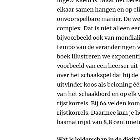
ingewikkeld is. Maar het bete
elkaar samen hangen en op el
onvoorspelbare manier. De we
complex. Dat is niet alleen ee
bijvoorbeeld ook van mondiali
tempo van de veranderingen ve
boek illustreren we exponent
voorbeeld van een heerser uit 
over het schaakspel dat hij de
uitvinder koos als beloning één
van het schaakbord en op elk 
rijstkorrels. Bij 64 velden kom 
rijstkorrels. Daarmee kun je 
basmatirijst van 8,8 centimete
Wat is leiderschap in de digit