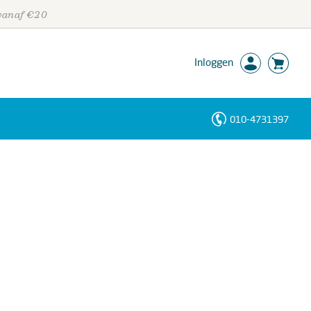
 vanaf €20
Inloggen
010-4731397
Personen
Trefwoorden