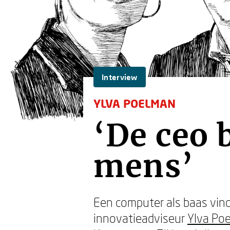
Interview
YLVA POELMAN
‘De ceo 
mens’
Een computer als baas vin
innovatieadviseur
Ylva Po