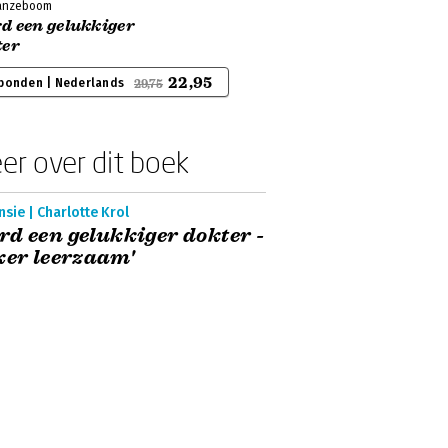
Ganzeboom
d een gelukkiger
ter
22,95
bonden | Nederlands
29,75
er over dit boek
sie | Charlotte Krol
d een gelukkiger dokter -
ker leerzaam'