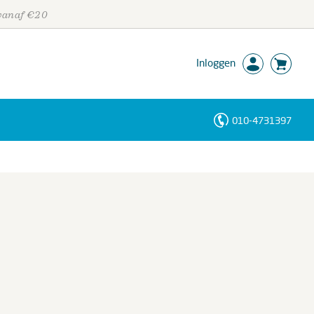
 vanaf €20
Inloggen
010-4731397
Personen
Trefwoorden