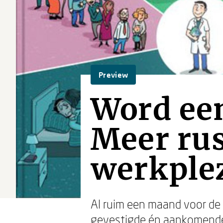
Preview
Word een
Meer rus
werkple
Al ruim een maand voor de
gevestigde én aankomende 