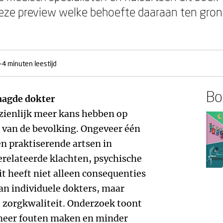
n deze preview welke behoefte daaraan ten gron
-4 minuten leestijd
Boe
aagde dokter
nzienlijk meer kans hebben op
t van de bevolking. Ongeveer één
en praktiserende artsen in
relateerde klachten, psychische
t heeft niet alleen consequenties
van individuele dokters, maar
e zorgkwaliteit. Onderzoek toont
 meer fouten maken en minder