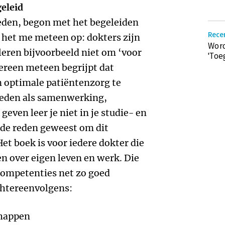
geleid
leden, begon met het begeleiden
Recen
 het me meteen op: dokters zijn
Word
leren bijvoorbeeld niet om ‘voor
'Toe
edereen meteen begrijpt dat
m optimale patiëntenzorg te
heden als samenwerking,
geven leer je niet in je studie- en
j de reden geweest om dit
Het boek is voor iedere dokter die
en over eigen leven en werk. Die
competenties net zo goed
achtereenvolgens:
chappen