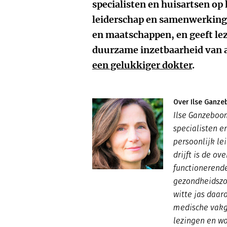
specialisten en huisartsen op
leiderschap en samenwerking
en maatschappen, en geeft le
duurzame inzetbaarheid van a
een gelukkiger dokter
.
Over Ilse Ganz
Ilse Ganzeboom
specialisten e
persoonlijk l
drijft is de o
functionerende
gezondheidszor
witte jas daar
medische vakg
lezingen en w