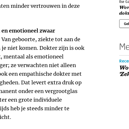
Ilse 
nten minder vertrouwen in deze
Wor
dok
Ge
l en emotioneel zwaar
 Van geboorte, ziekte tot aan de
Me
 je niet komen. Dokter zijn is ook
k, mentaal als emotioneel
Recen
ger; ze verwachten niet alleen
Wor
 ook een empathische dokter met
'Ze
heden. Dat levert extra druk op
rmanent onder een vergrootglas
kter een grote individuele
jds heb je steeds minder te
icht.