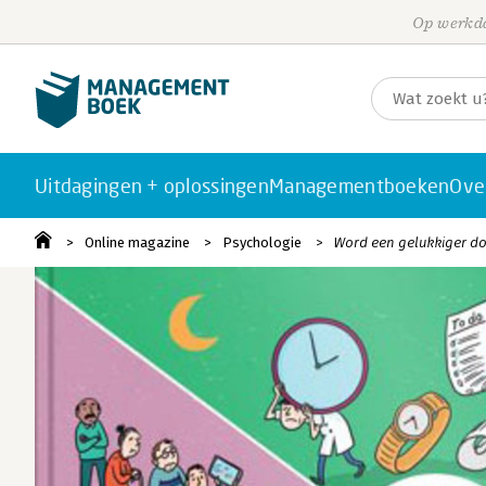
Op werkda
Uitdagingen + oplossingen
Managementboeken
Ove
Online magazine
Psychologie
Word een gelukkiger dok