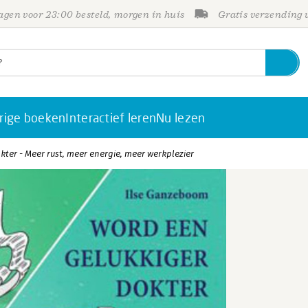
gen voor 23:00 besteld, morgen in huis
Gratis verzending
rige boeken
Interactief leren
Nu lezen
ter - Meer rust, meer energie, meer werkplezier