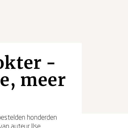
okter -
ie, meer
estelden honderden
 van auteur
Ilse