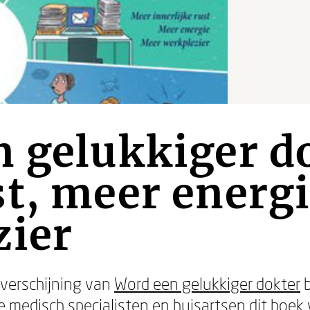
 gelukkiger d
t, meer energ
zier
 verschijning van
Word een gelukkiger dokter
b
medisch specialisten en huisartsen dit boek