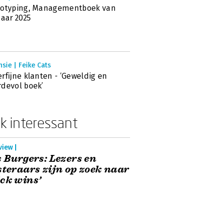
votyping, Managementboek van
Jaar 2025
sie | Feike Cats
rfijne klanten - ‘Geweldig en
devol boek’
k interessant
view |
s Burgers: Lezers en
steraars zijn op zoek naar
ck wins’