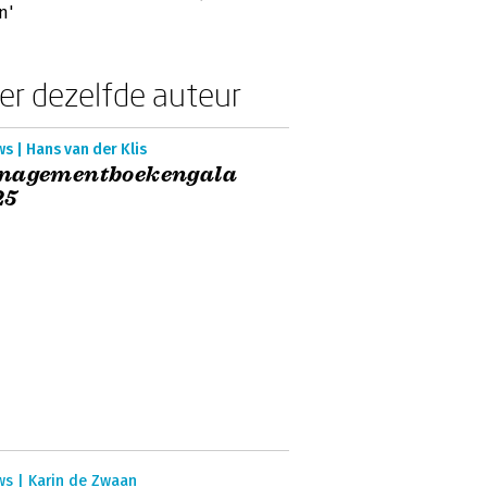
n'
er dezelfde auteur
s | Hans van der Klis
nagementboekengala
25
ws | Karin de Zwaan