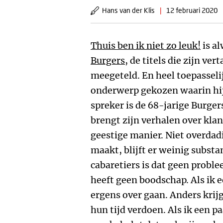
Hans van der Klis
|
12 februari 2020
Thuis ben ik niet zo leuk!
is al
Burgers
, de titels die zijn ve
meegeteld. En heel toepasselij
onderwerp gekozen waarin hij 
spreker is de 68-jarige Burgers
brengt zijn verhalen over klan
geestige manier. Niet overdadi
maakt, blijft er weinig subst
cabaretiers is dat geen proble
heeft geen boodschap. Als ik 
ergens over gaan. Anders krij
hun tijd verdoen. Als ik een p