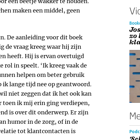
oor een beetje wakker te houden.
Vi
achen maken een middel, geen
Book
Jos
zo
n. De aanleiding voor dit boek
kl
g de vraag kreeg waar hij zijn
en heeft. Hij is ervan overtuigd
 rol in speelt. ‘Ik kreeg vaak de
kunnen helpen om beter gebruik
ik lange tijd nee op geantwoord.
wil niet zeggen dat ik het ook kan
toen ik mij erin ging verdiepen,
nd is over dit onderwerp. Er zijn
Me
an humor in de zorg, of in de
elatie tot klantcontacten is
Podc
‘Sc