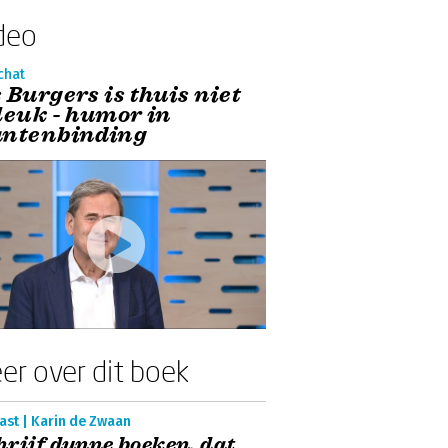
deo
chat
 Burgers is thuis niet
 leuk - humor in
antenbinding
er over dit boek
ast | Karin de Zwaan
hrijf dunne boeken, dat