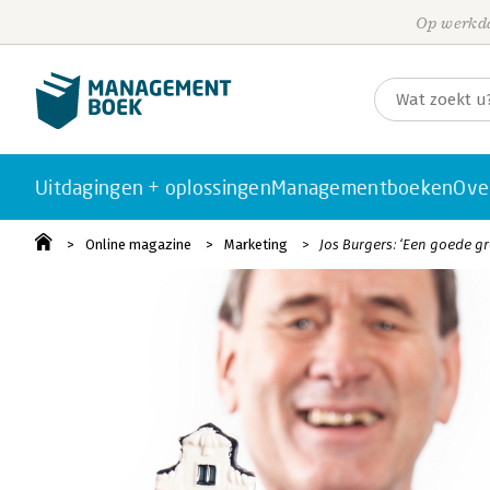
Op werkda
Uitdagingen + oplossingen
Managementboeken
Ove
Online magazine
Marketing
Jos Burgers: ‘Een goede gr