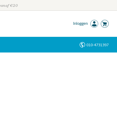
 vanaf €20
Inloggen
010-4731397
Personen
Trefwoorden