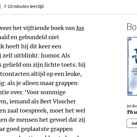
|
7-10 minuten leestijd
Boe
weer het vijftiende boek van
Jos
rtaald en gebundeld niet
k heeft hij dit keer een
zelf uitblinkt: humor. Als
 geliefd om zijn lichte toets: hij
tcontacten altijd op een leuke,
g: als je alleen maar grappen
antie over. ‘Voor sommige
em, iemand als Bert Visscher
Jos Bu
een zaal toespreek, moet het wel
Thui
gen de mensen het gevoel dat zij
Ge
aar goed geplaatste grappen