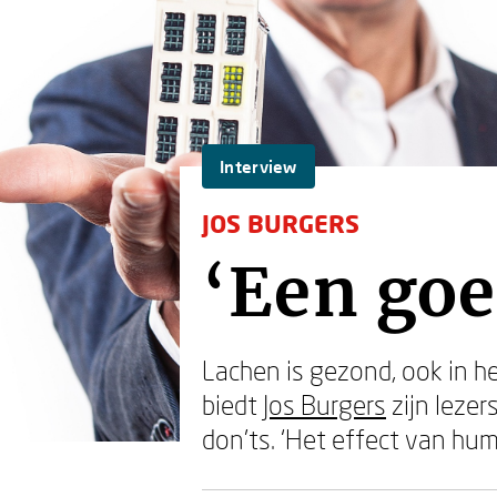
Interview
JOS BURGERS
‘Een goe
Lachen is gezond, ook in h
biedt
Jos Burgers
zijn lezer
don'ts. ‘Het effect van hum