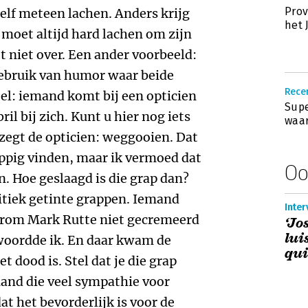
Pro
elf meteen lachen. Anders krijg
het 
 moet altijd hard lachen om zijn
 niet over. Een ander voorbeeld:
gebruik van humor waar beide
Recen
el: iemand komt bij een opticien
Supe
ril bij zich. Kunt u hier nog iets
waar
 zegt de opticien: weggooien. Dat
ppig vinden, maar ik vermoed dat
Oo
n. Hoe geslaagd is die grap dan?
itiek getinte grappen. Iemand
Inter
aarom Mark Rutte niet gecremeerd
‘Jo
lui
woordde ik. En daar kwam de
qui
t dood is. Stel dat je die grap
and die veel sympathie voor
at het bevorderlijk is voor de