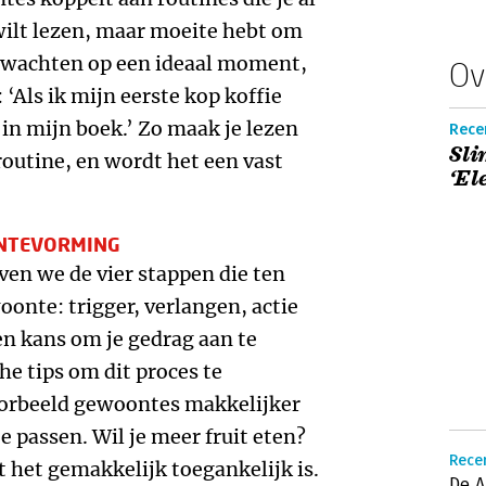
 wilt lezen, maar moeite hebt om
te wachten op een ideaal moment,
Ov
‘Als ik mijn eerste kop koffie
n in mijn boek.’ Zo maak je lezen
Recen
Sli
outine, en wordt het een vast
‘El
ONTEVORMING
ven we de vier stappen die ten
oonte: trigger, verlangen, actie
en kans om je gedrag aan te
he tips om dit proces te
voorbeeld gewoontes makkelijker
 passen. Wil je meer fruit eten?
Rece
at het gemakkelijk toegankelijk is.
De A