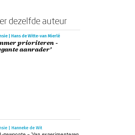
er dezelfde auteur
sie | Hans de Witte-van Mierlé
mmer prioriteren -
egante aanrader’
nsie | Hanneke de Wit
I-gewoonte – ‘Van experimenteren