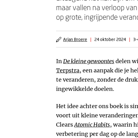
maar vallen na verloop van 
op grote, ingrijpende verand
Arjan Broere
|
24 oktober 2024
|
3-
In
De kleine gewoontes
delen wi
Terpstra
, een aanpak die je 
te veranderen, zonder de druk 
ingewikkelde doelen.
Het idee achter ons boek is s
voort uit kleine veranderingen
Clears
Atomic Habits
, waarin h
verbetering per dag op de lan