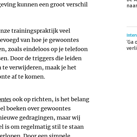
geving kunnen een groot verschil
naar
nze trainingspraktijk veel
Inter
gevoegd van hoe je gewoontes
‘Ga 
verl
n, zoals eindeloos op je telefoon
en. Door de triggers die leiden
n te verwijderen, maak je het
nte af te komen.
ontes
ook op richten, is het belang
Veel boeken over gewoontes
 nieuwe gedragingen, maar wij
 is om regelmatig stil te staan
verlopen. Door een simpele