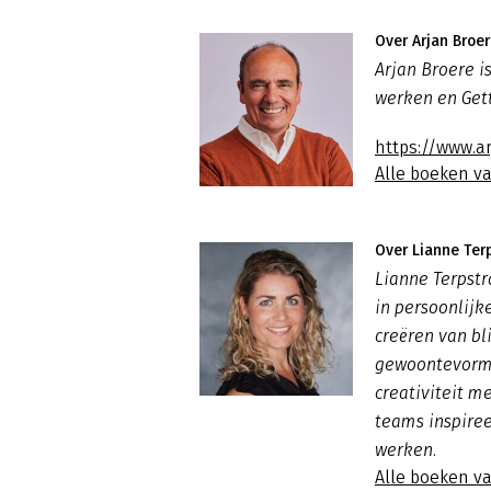
Over Arjan Broe
Arjan Broere i
werken en Gett
https://www.a
Alle boeken va
Over Lianne Ter
Lianne Terpstr
in persoonlijk
creëren van bl
gewoontevormi
creativiteit 
teams inspire
werken.
Alle boeken v