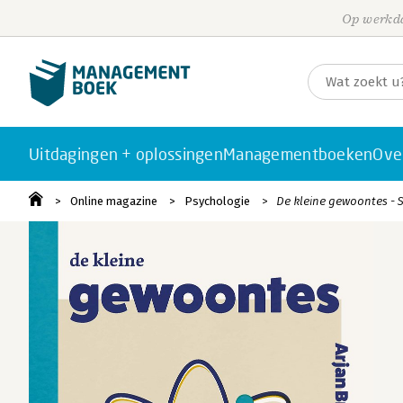
Op werkda
Uitdagingen + oplossingen
Managementboeken
Ove
Online magazine
Psychologie
De kleine gewoontes - S