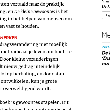
Arjan 
ten vertaald naar de praktijk
De 
ing, en
De kleine gewoontes
is het
Pa
ring in het helpen van mensen om
en vast te houden.
Me
 WERKEN
edragsverandering niet moeilijk
Rece
e niet radicaal je leven om hoeft te
De 
‘Du
 Door kleine veranderingen
mot
dt nieuw gedrag uiteindelijk
dol op herhaling, en door stap
 ontwikkelen, kun je grote
et overweldigend wordt.
 boek is gewoontes stapelen. Dit
es koppelt aan routines die je al