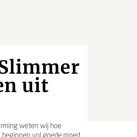
 Slimmer
n uit
orming weten wij hoe
n beginnen vol goede moed,