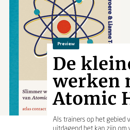
Preview
De klei
werken m
Atomic 
Als trainers op het gebied
uitdagend het kan zijn om