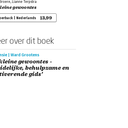
Broere, Lianne Terpstra
kleine gewoontes
13,99
perback | Nederlands
er over dit boek
nsie | Ward Grootens
kleine gewoontes -
idelijke, behulpzame en
iverende gids’