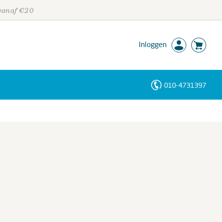
 vanaf €20
Inloggen
010-4731397
Personen
Trefwoorden