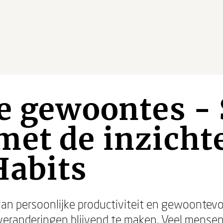
ne gewoontes -
et de inzichte
Habits
 van persoonlijke productiviteit en gewoontev
 veranderingen blijvend te maken. Veel mense