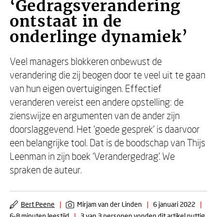
‘Gedragsverandering
ontstaat in de
onderlinge dynamiek’
Veel managers blokkeren onbewust de
verandering die zij beogen door te veel uit te gaan
van hun eigen overtuigingen. Effectief
veranderen vereist een andere opstelling: de
zienswijze en argumenten van de ander zijn
doorslaggevend. Het ‘goede gesprek’ is daarvoor
een belangrijke tool. Dat is de boodschap van Thijs
Leenman in zijn boek ‘Verandergedrag’. We
spraken de auteur.
Bert Peene
|
Mirjam van der Linden
|
6 januari 2022
|
6-8 minuten leestijd
|
3 van 3 personen vonden dit artikel nuttig