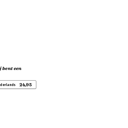
j bent een
24,95
ederlands