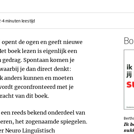
2-4 minuten leestijd
Boe
l' opent de ogen en geeft nieuwe
Het boek lezen is eigenlijk een
en gedrag. Spontaan komen je
aarbij je dan direct denkt:
ook anders kunnen en moeten
 wordt geconfronteerd met je
kracht van dit boek.
r een reeds bekend onderdeel van
Berth
eren, het zogenaamde spiegelen.
Ik b
er Neuro Linguïstisch
suk