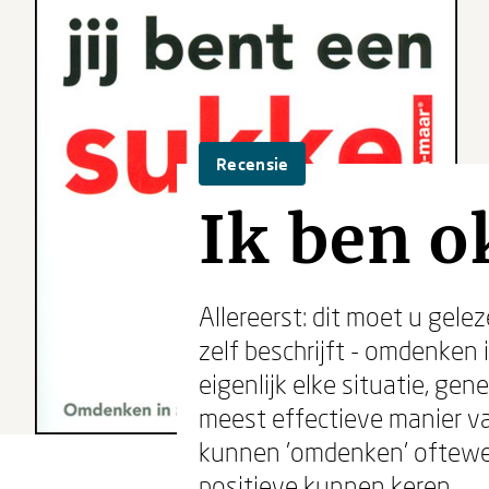
Recensie
Ik ben o
Allereerst: dit moet u gelez
zelf beschrijft - omdenken i
eigenlijk elke situatie, gen
meest effectieve manier va
kunnen 'omdenken' oftewel
positieve kunnen keren.