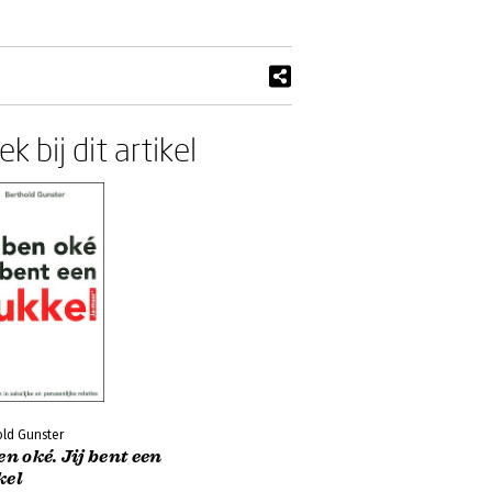
k bij dit artikel
old Gunster
en oké. Jij bent een
kel