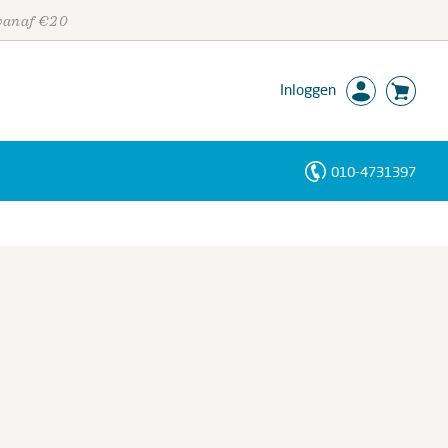
 vanaf €20
Inloggen
010-4731397
Personen
Trefwoorden