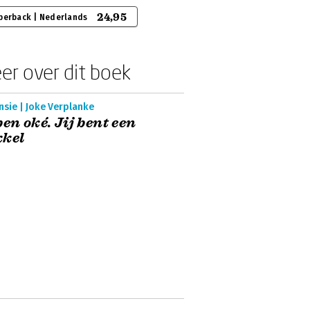
24,95
perback | Nederlands
er over dit boek
sie | Joke Verplanke
ben oké. Jij bent een
kkel