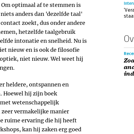
Inter
. Om optimaal af te stemmen is
‘Ver
 niets anders dan 'dezelfde taal'
staa
 contact zoekt, dus onder andere
nemen, hetzelfde taalgebruik
Ov
lfde intonatie en snelheid. Nu is
et nieuw en is ook de filosofie
Recen
 optiek, niet nieuw. Wel weet hij
Zoa
and
engen.
ind
eer heldere, ontspannen en
. Hoewel hij zijn boek
 met wetenschappelijk
n zeer vermakelijke manier
e ruime ervaring die hij heeft
shops, kan hij zaken erg goed