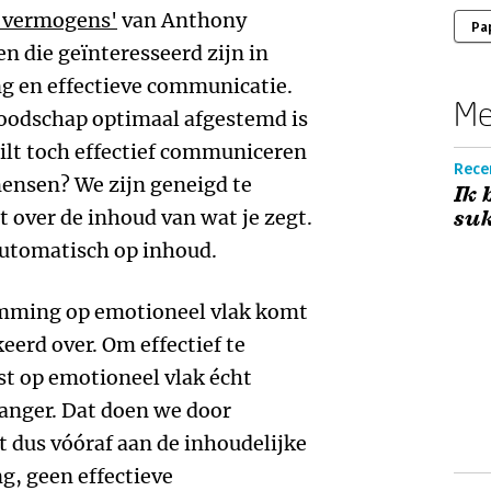
e vermogens'
van Anthony
Pa
 die geïnteresseerd zijn in
ng en effectieve communicatie.
Me
boodschap optimaal afgestemd is
ilt toch effectief communiceren
Recen
ensen? We zijn geneigd te
Ik 
 over de inhoud van wat je zegt.
su
utomatisch op inhoud.
emming op emotioneel vlak komt
eerd over. Om effectief te
t op emotioneel vlak écht
anger. Dat doen we door
dus vóóraf aan de inhoudelijke
, geen effectieve