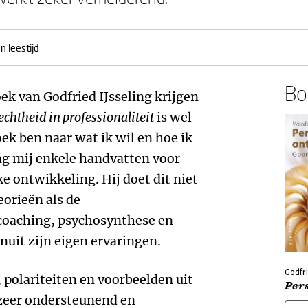
n leestijd
Boe
ek van Godfried IJsseling krijgen
echtheid in professionaliteit
is wel
ek ben naar wat ik wil en hoe ik
ing mij enkele handvatten voor
 ontwikkeling. Hij doet dit niet
eorieën als de
coaching, psychosynthese en
uit zijn eigen ervaringen.
Godfri
 polariteiten en voorbeelden uit
Per
t zeer ondersteunend en