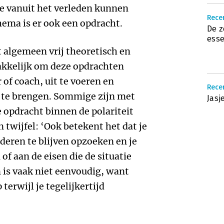
ze vanuit het verleden kunnen
Rece
thema is er ook een opdracht.
De z
esse
t algemeen vrij theoretisch en
makkelijk om deze opdrachten
 of coach, uit te voeren en
Recen
e te brengen. Sommige zijn met
Jasj
e opdracht binnen de polariteit
twijfel: ‘Ook betekent het dat je
deren te blijven opzoeken en je
f aan de eisen die de situatie
n is vaak niet eenvoudig, want
 terwijl je tegelijkertijd