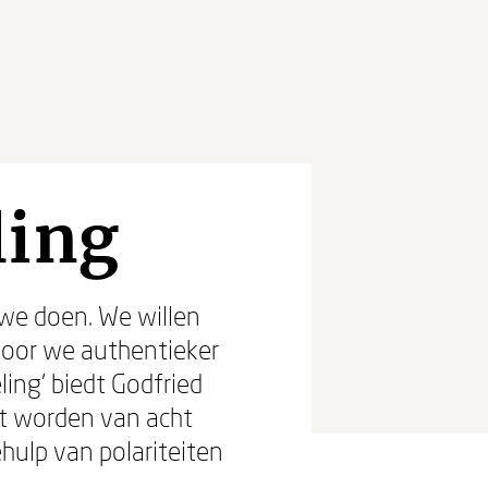
ling
 we doen. We willen
rdoor we authentieker
ing' biedt Godfried
st worden van acht
hulp van polariteiten