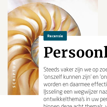
Recensie
Persoonl
Steeds vaker zijn we op zo
'onszelf kunnen zijn' en '
worden en daarmee effectie
IJsseling een wegwijzer na
ontwikkelthema's in uw pers
binnen deze acht thema's, 