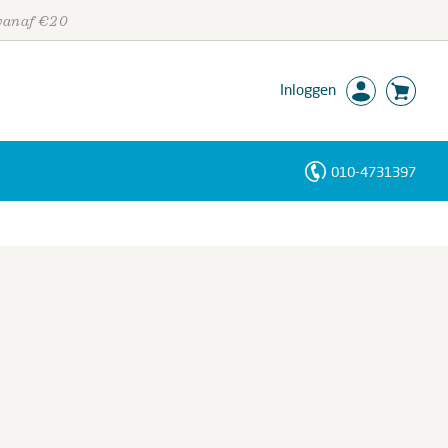
 vanaf €20
Inloggen
010-4731397
Personen
Trefwoorden