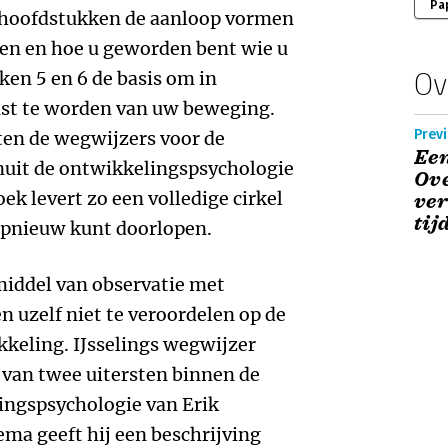
Pa
e hoofdstukken de aanloop vormen
en en hoe u geworden bent wie u
Ov
en 5 en 6 de basis om in
ust te worden van uw beweging.
Previ
ten de wegwijzers voor de
Een
nuit de ontwikkelingspsychologie
Ove
ek levert zo een volledige cirkel
ver
tij
 opnieuw kunt doorlopen.
iddel van observatie met
en uzelf niet te veroordelen op de
keling. IJsselings wegwijzer
 van twee uitersten binnen de
ingspsychologie van Erik
ma geeft hij een beschrijving