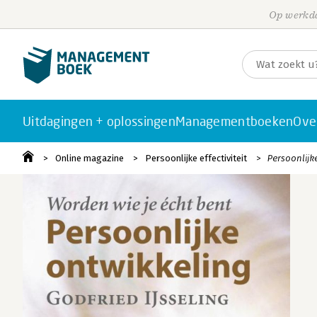
Op werkda
Uitdagingen + oplossingen
Managementboeken
Ove
Online magazine
Persoonlijke effectiviteit
Persoonlijk