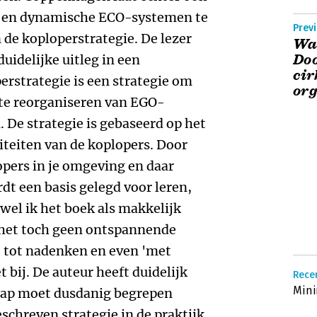
 en dynamische ECO-systemen te
Prev
 de koploperstrategie. De lezer
Waa
Doo
duidelijke uitleg in een
cir
erstrategie is een strategie om
org
 te reorganiseren van EGO-
De strategie is gebaseerd op het
iteiten van de koplopers. Door
opers in je omgeving en daar
dt een basis gelegd voor leren,
el ik het boek als makkelijk
k het toch geen ontspannende
je tot nadenken en even 'met
t bij. De auteur heeft duidelijk
Recen
Min
hap moet dusdanig begrepen
schreven strategie in de praktijk