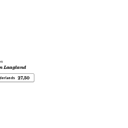
en
an Laagland
27,50
derlands