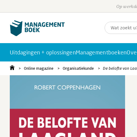
Op werkda
Uitdagingen + oplossingen
Managementboeken
Ove
Online magazine
Organisatiekunde
De belofte van La