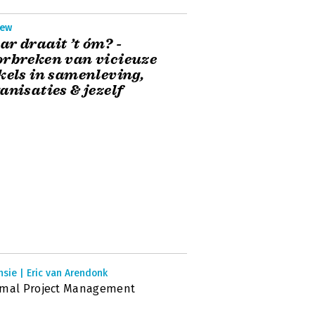
iew
r draait ’t óm? -
rbreken van vicieuze
kels in samenleving,
anisaties & jezelf
sie | Eric van Arendonk
imal Project Management