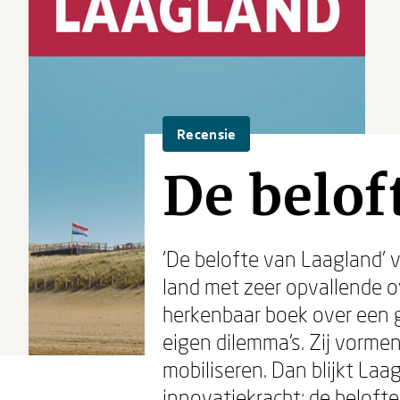
Recensie
De belof
'De belofte van Laagland'
land met zeer opvallende 
herkenbaar boek over een gr
eigen dilemma's. Zij vorme
mobiliseren. Dan blijkt La
innovatiekracht: de beloft