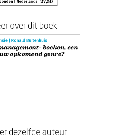
27,50
bonden | Nederlands
er over dit boek
sie | Ronald Buitenhuis
management- boeken, een
euw opkomend genre?
er dezelfde auteur