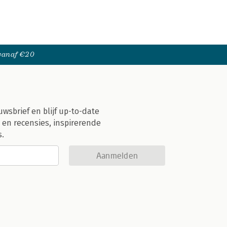
 vanaf €20
uwsbrief en blijf up-to-date
 en recensies, inspirerende
s.
Aanmelden