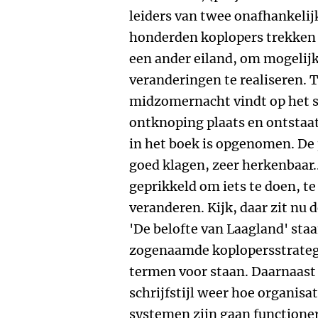
leiders van twee onafhankel
honderden koplopers trekken z
een ander eiland, om mogelij
veranderingen te realiseren. 
midzomernacht vindt op het s
ontknoping plaats en ontstaat
in het boek is opgenomen. De
goed klagen, zeer herkenbaar
geprikkeld om iets te doen, t
veranderen. Kijk, daar zit nu d
'De belofte van Laagland' st
zogenaamde koplopersstrategi
termen voor staan. Daarnaast 
schrijfstijl weer hoe organis
systemen zijn gaan functione