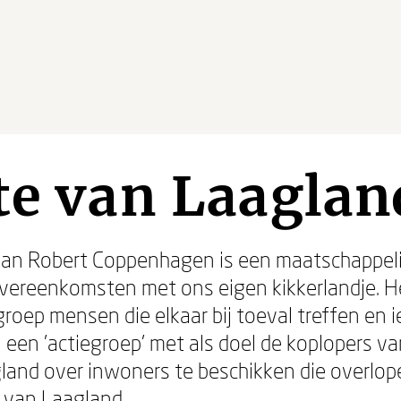
te van Laaglan
 van Robert Coppenhagen is een maatschappeli
overeenkomsten met ons eigen kikkerlandje. H
oep mensen die elkaar bij toeval treffen en i
n een 'actiegroep' met als doel de koplopers v
agland over inwoners te beschikken die overlop
e van Laagland.