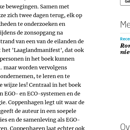
Ge
ijke bewegingen. Samen met
e zich twee dagen terug, elk op
Me
kheden te onderzoeken en
Tijdens de zonsopgang na
Recen
trand van een van de eilanden de
Ro
 het 'Laaglandmanifest', dat ook
ni
 personen in het boek kunnen
... maar worden vervolgens
e ondernemen, te leren en te
e wijze les! Centraal in het boek
aan EGO- en ECO-systemen en de
e. Coppenhagen legt uit waar de
geeft de auteur in een soepele
aties en de samenleving als EGO-
Ov
ren. Coppenhagen laat echter ook