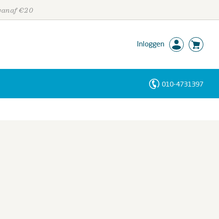
 vanaf €20
Inloggen
010-4731397
Personen
Trefwoorden