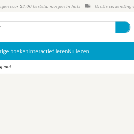
gen voor 23:00 besteld, morgen in huis
Gratis verzending
rige boeken
Interactief leren
Nu lezen
agland