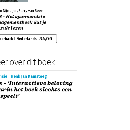
n Nijmeijer, Barry van Beem
S - Het spannendste
agementboek dat je
 zult lezen
34,99
perback | Nederlands
er over dit boek
nsie | Henk Jan Kamsteeg
s - ‘Interactieve beleving
rin het boek slechts een
 speelt’