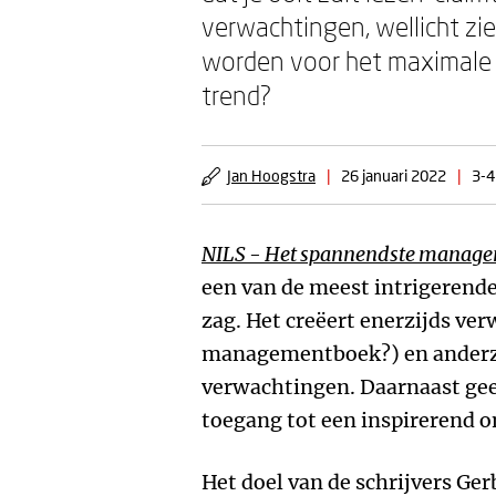
verwachtingen, wellicht zi
worden voor het maximale l
trend?
Jan Hoogstra
|
26 januari 2022
|
3-4
NILS - Het spannendste manageme
een van de meest intrigerende 
zag. Het creëert enerzijds ve
managementboek?) en anderzi
verwachtingen. Daarnaast geeft
toegang tot een inspirerend o
Het doel van de schrijvers Ge