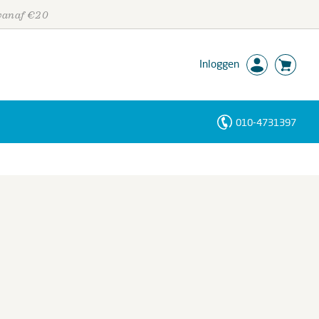
 vanaf €20
Inloggen
010-4731397
Personen
Trefwoorden