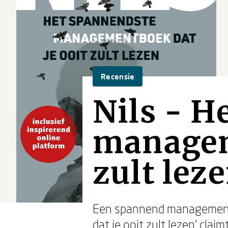
Recensie
Nils - 
managem
zult lez
Een spannend managementb
dat je ooit zult lezen’ cl