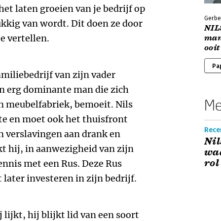
 het laten groeien van je bedrijf op
Gerbe
ukkig van wordt. Dit doen ze door
NIL
e vertellen.
man
ooit
Pa
amiliebedrijf van zijn vader
en erg dominante man die zich
Me
en meubelfabriek, bemoeit. Nils
dte en moet ook het thuisfront
Rece
n verslavingen aan drank en
Nil
t hij, in aanwezigheid van zijn
waa
rol
kennis met een Rus. Deze Rus
later investeren in zijn bedrijf.
lijkt, hij blijkt lid van een soort