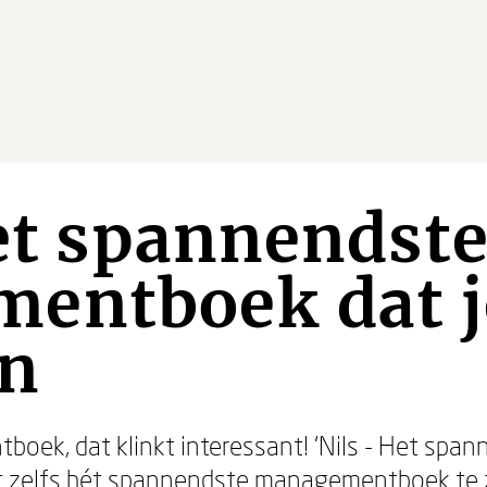
Het spannendst
entboek dat je
en
oek, dat klinkt interessant! ‘Nils - Het s
aimt zelfs hét spannendste managementboek te 