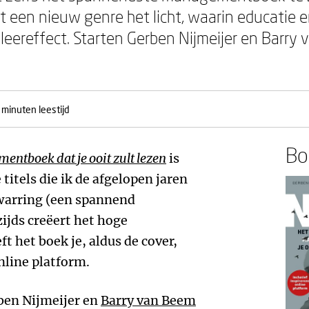
et een nieuw genre het licht, waarin educatie
eereffect. Starten Gerben Nijmeijer en Barry
 minuten leestijd
Boe
ntboek dat je ooit zult lezen
is
titels die ik de afgelopen jaren
rwarring (een spannend
jds creëert het hoge
 het boek je, aldus de cover,
nline platform.
rben Nijmeijer en
Barry van Beem