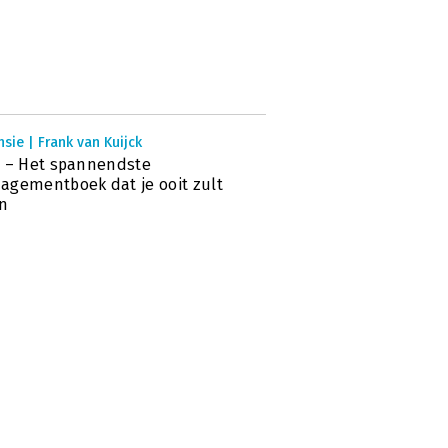
sie | Frank van Kuijck
 – Het spannendste
gementboek dat je ooit zult
en