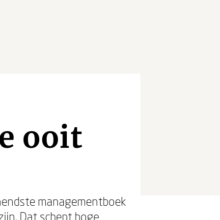
e
 ooit
pannendste managementboek
zijn. Dat schept hoge