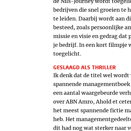
de Nils-Journey wordt toegeli
bedrijven die snel groeien te 
te leiden. Daarbij wordt aan 
besteed, zoals persoonlijke am
missie en visie en gedrag dat p
je bedrijf. In een kort filmpj
toegelicht.
GESLAAGD ALS THRILLER
Ik denk dat de titel wel word
spannende managementboek da
een aantal waargebeurde verha
over ABN Amro, Ahold et ceter
het meest spannende fictie 
heb. Het managementgedeelte 
dit had nog wat sterker naar 