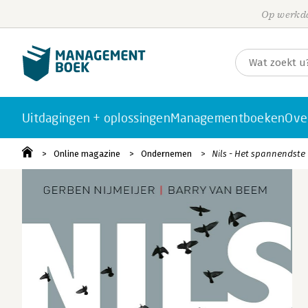
Op werkda
Uitdagingen + oplossingen
Managementboeken
Ove
Online magazine
Ondernemen
Nils - Het spannendste