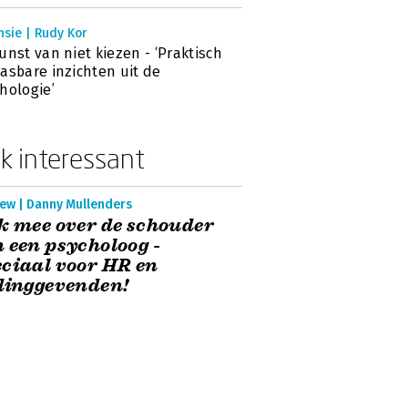
sie | Rudy Kor
unst van niet kiezen - ‘Praktisch
asbare inzichten uit de
hologie’
k interessant
iew | Danny Mullenders
k mee over de schouder
 een psycholoog -
ciaal voor HR en
dinggevenden!