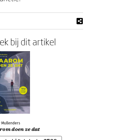
k bij dit artikel
 Mullenders
rom doen ze dat