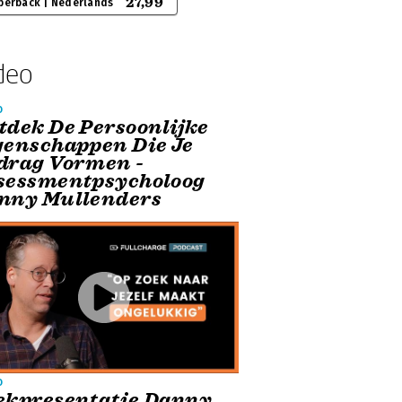
27,99
perback | Nederlands
deo
o
tdek De Persoonlijke
genschappen Die Je
drag Vormen -
sessmentpsycholoog
nny Mullenders
o
ekpresentatie Danny