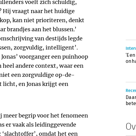
ullenders voelt zich schuldig,
? Hij vraagt naar het huidige
kop, kan niet prioriteren, denkt
aar brandjes aan het blussen.’
mschrijving van destijds legde
sen, zorgvuldig, intelligent’.
Inter
‘Een
at Jonas’ voorganger een puinhoop
onh
en heel andere context, waar een
niet een zorgvuldige op-de-
 licht, en Jonas krijgt een
Recen
Daar
bete
mij meer begrip voor het fenomeen
Ov
s er vaak als leidinggevende
 ‘slachtoffer’, omdat het een