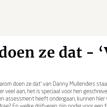
oen ze dat - ‘
’
‘Daarom doen ze dat’ van Danny Mullenders sta
r veel aan, het is speciaal voor hen geschreve
en assessment heeft ondergaan, kunnen hier v
drag? En welke drijfveren zijn nodig voor een 