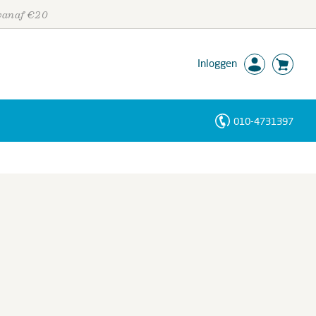
 vanaf €20
Inloggen
010-4731397
Personen
Trefwoorden