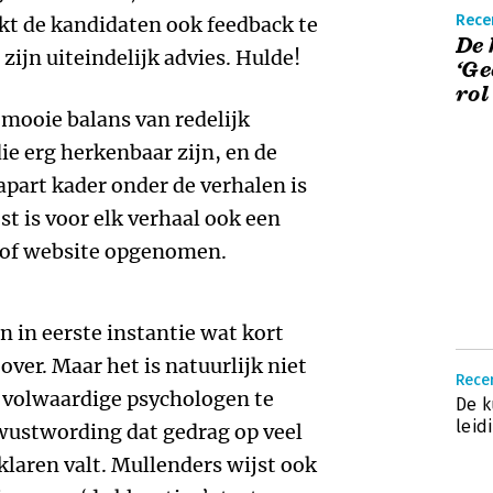
Rece
jkt de kandidaten ook feedback te
De 
zijn uiteindelijk advies. Hulde!
‘Ge
rol
mooie balans van redelijk
ie erg herkenbaar zijn, en de
 apart kader onder de verhalen is
st is voor elk verhaal ook een
l of website opgenomen.
n in eerste instantie wat kort
over. Maar het is natuurlijk niet
Recen
s volwaardige psychologen te
De k
leid
wustwording dat gedrag op veel
klaren valt. Mullenders wijst ook