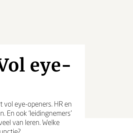
Vol eye-
at vol eye-openers. HR en
n. En ook ‘leidingnemers’
eel van leren. Welke
functie?