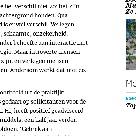
Mu
e het verschil niet zo: het zijn
Ze 
e achtergrond houden. Qua
is er wél verschil. Verlegen
, schaamte, onzekerheid.
der behoefte aan interactie met
ergie. Maar introverte mensen
 zijn, en verlegen mensen
n. Andersom werkt dat niet zo.
Me
oorbeeld uit de praktijk:
Boek
gedaan op sollicitanten voor de
Top
r. Hij heeft positief geadviseerd
middels, een half jaar verder,
voldoen. ‘Gebrek aan