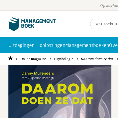
Op werkda
Uitdagingen + oplossingen
Managementboeken
Ove
Online magazine
Psychologie
Daarom doen ze dat - ‘