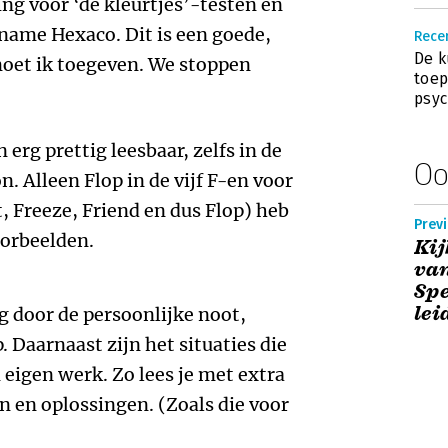
g voor ‘de kleurtjes’-testen en
 name Hexaco. Dit is een goede,
Recen
De k
oet ik toegeven. We stoppen
toep
psyc
erg prettig leesbaar, zelfs in de
Oo
n. Alleen Flop in de vijf F-en voor
, Freeze, Friend en dus Flop) heb
Prev
oorbeelden.
Kij
van
Spe
lei
g door de persoonlijke noot,
. Daarnaast zijn het situaties die
 eigen werk. Zo lees je met extra
n en oplossingen. (Zoals die voor