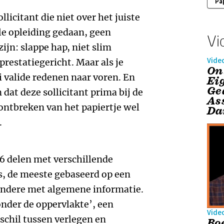
Pa
llicitant die niet over het juiste
ele opleiding gedaan, geen
Vi
zijn: slappe hap, niet slim
prestatiegericht. Maar als je
Vide
On
i valide redenen naar voren. En
Ei
Ge
 dat deze sollicitant prima bij de
As
 ontbreken van het papiertje wel
Da
.
 6 delen met verschillende
s, de meeste gebaseerd op een
andere met algemene informatie.
 onder de oppervlakte’, een
Vide
schil tussen verlegen en
Bo