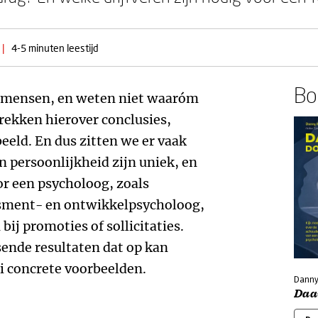
|
4-5 minuten leestijd
Boe
n mensen, en weten niet waaróm
rekken hierover conclusies,
eld. En dus zitten we er vaak
n persoonlijkheid zijn uniek, en
or een psycholoog, zoals
essment- en ontwikkelpsycholoog,
bij promoties of sollicitaties.
sende resultaten dat op kan
lei concrete voorbeelden.
Danny
Daa