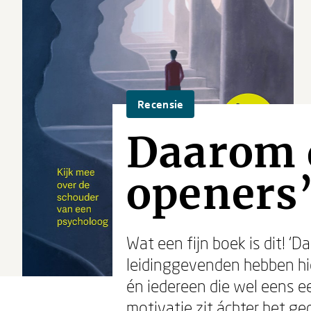
Recensie
Daarom d
openers
Wat een fijn boek is dit! 
leidinggevenden hebben hie
én iedereen die wel eens e
motivatie zit áchter het ge