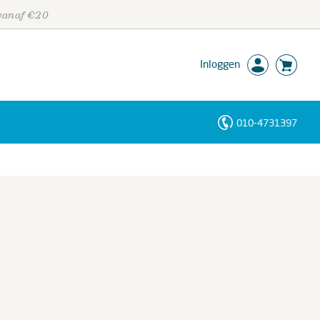
 vanaf €20
Inloggen
010-4731397
Personen
Trefwoorden