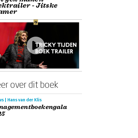
ktrailer - Jitske
amer
er over dit boek
s | Hans van der Klis
nagementboekengala
25