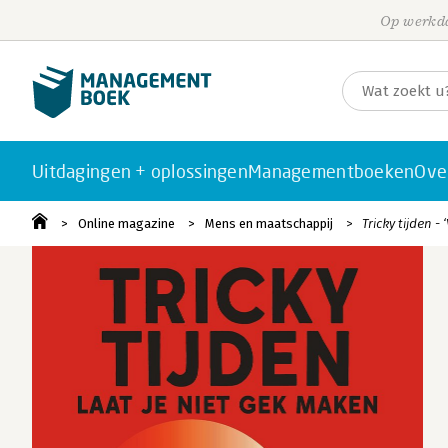
Op werkda
Uitdagingen + oplossingen
Managementboeken
Ove
Online magazine
Mens en maatschappij
Tricky tijden -