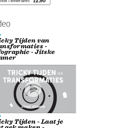
12,90
-book | Nederlands
deo
o
icky Tijden van
ansformaties -
fographic - Jitske
amer
o
cky Tijden - Laat je
et gek maken -