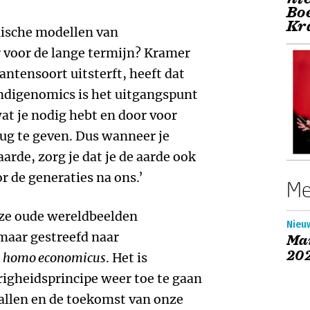
Boe
Kr
mische modellen van
voor de lange termijn? Kramer
lantensoort uitsterft, heeft dat
 Indigenomics is het uitgangspunt
at je nodig hebt en door voor
rug te geven. Dus wanneer je
arde, zorg je dat je de aarde ook
or de generaties na ons.’
Me
eze oude wereldbeelden
Nieuw
maar gestreefd naar
Ma
20
e
homo economicus
. Het is
igheidsprincipe weer toe te gaan
 allen en de toekomst van onze