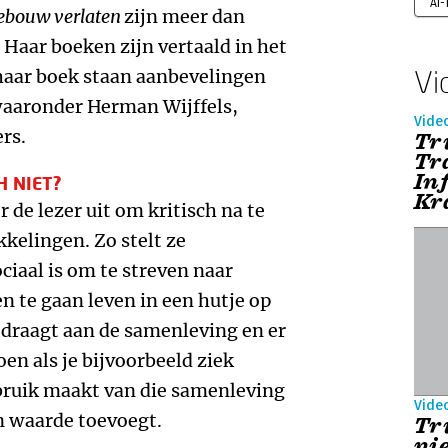
AI
gebouw verlaten
zijn meer dan
Haar boeken zijn vertaald in het
Vi
 haar boek staan aanbevelingen
aaronder Herman Wijffels,
Vide
rs.
Tr
Tr
In
H NIET?
Kr
de lezer uit om kritisch na te
kelingen. Zo stelt ze
ociaal is om te streven naar
n te gaan leven in een hutje op
ijdraagt aan de samenleving en er
en als je bijvoorbeeld ziek
ebruik maakt van die samenleving
Vide
n waarde toevoegt.
Tri
ni