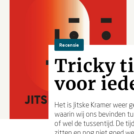
Recensie
Tricky t
voor ied
Het is Jitske Kramer weer g
waarin wij ons bevinden tuss
of wel de tussentijd. De t
zitten en nog niet goed we