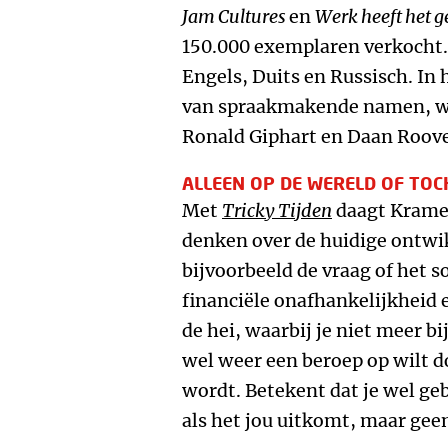
Jam Cultures
en
Werk heeft het 
150.000 exemplaren verkocht. 
Engels, Duits en Russisch. In
van spraakmakende namen, w
Ronald Giphart en Daan Roove
ALLEEN OP DE WERELD OF TOC
Met
Tricky Tijden
daagt Kramer 
denken over de huidige ontwik
bijvoorbeeld de vraag of het s
financiële onafhankelijkheid e
de hei, waarbij je niet meer b
wel weer een beroep op wilt do
wordt. Betekent dat je wel g
als het jou uitkomt, maar gee