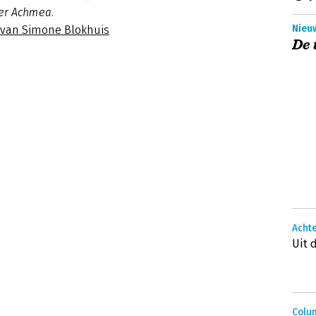
er Achmea.
Nieuw
s van Simone Blokhuis
De 
Acht
Uit 
Colum