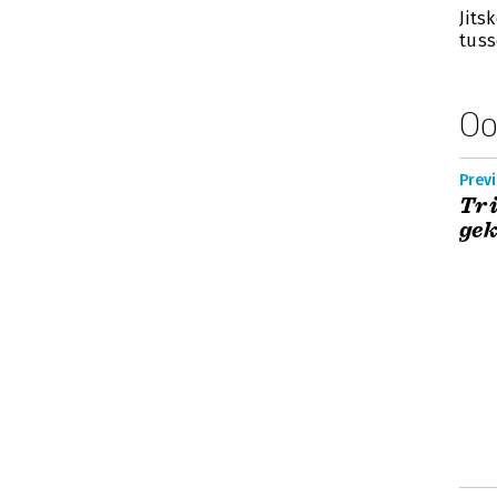
Jits
tuss
Oo
Previ
Tri
ge