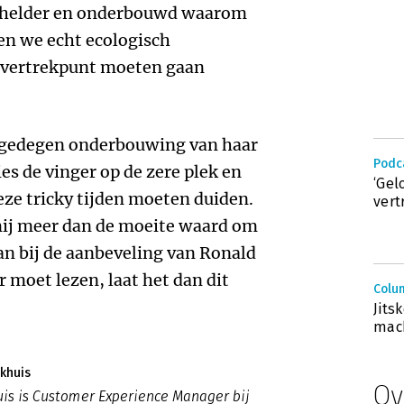
 helder en onderbouwd waarom
en we echt ecologisch
 vertrekpunt moeten gaan
n gedegen onderbouwing van haar
Podc
s de vinger op de zere plek en
‘Gel
eze tricky tijden moeten duiden.
vert
ij meer dan de moeite waard om
aan bij de aanbeveling van Ronald
ar moet lezen, laat het dan dit
Colum
Jits
mac
khuis
Ov
is is Customer Experience Manager bij