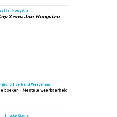
s | Jan Hoogstra
top 3 van Jan Hoogstra
ergrond | Bertrand Weegenaar
de boeken - Mentale weerbaarheid
n | Jitske Kramer