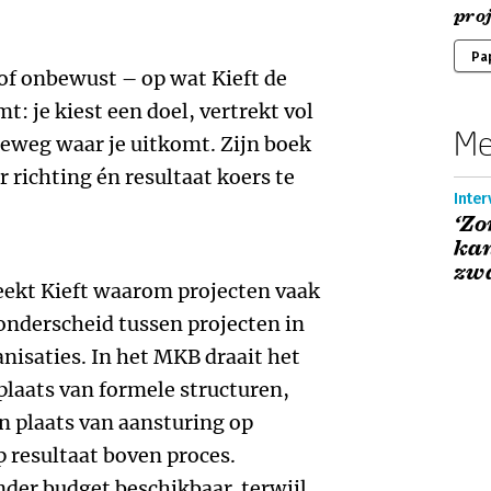
pro
Pa
of onbewust – op wat Kieft de
 je kiest een doel, vertrekt vol
Me
weg waar je uitkomt. Zijn boek
 richting én resultaat koers te
Inter
‘Zo
kan
zw
eekt Kieft waarom projecten vaak
onderscheid tussen projecten in
nisaties. In het MKB draait het
plaats van formele structuren,
in plaats van aansturing op
p resultaat boven proces.
der budget beschikbaar, terwijl