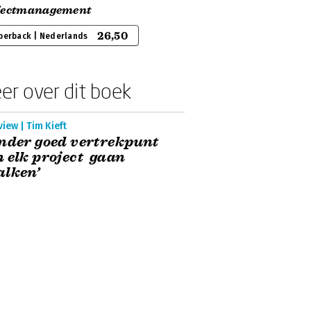
jectmanagement
26,50
perback | Nederlands
er over dit boek
view | Tim Kieft
nder goed vertrekpunt
 elk project gaan
alken’