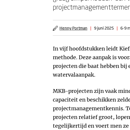
projectmanagementtermen en 
Henny Portman
|
9 juni 2025
|
6-9 m
In vijf hoofdstukken leidt Kie
methode. Deze aanpak is voor
projecten die baat hebben bij
watervalaanpak.
MKB-projecten zijn vaak min
capaciteit en beschikken zeld
projectmanagementkennis. Teg
projecten relatief groot, lope
tegelijkertijd en voert men ze 