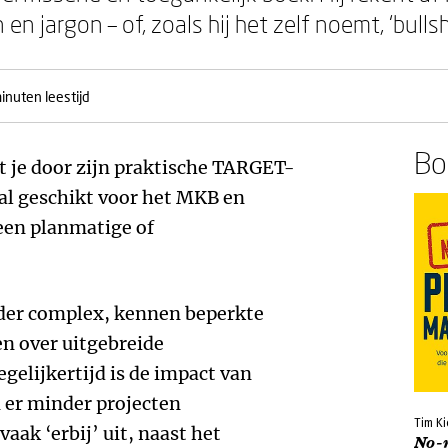
jargon – of, zoals hij het zelf noemt, ‘bullsh
inuten leestijd
Boe
ft je door zijn praktische TARGET-
al geschikt voor het MKB en
 een planmatige of
der complex, kennen beperkte
en over uitgebreide
elijkertijd is de impact van
n er minder projecten
Tim Ki
vaak ‘erbij’ uit, naast het
No-