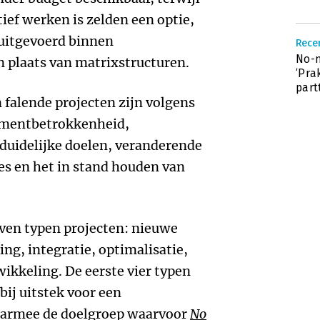
atief werken is zelden een optie,
uitgevoerd binnen
Recen
No-
n plaats van matrixstructuren.
‘Pra
part
 falende projecten zijn volgens
ementbetrokkenheid,
duidelijke doelen, veranderende
tjes en het in stand houden van
even typen projecten: nieuwe
ing, integratie, optimalisatie,
ikkeling. De eerste vier typen
bij uitstek voor een
armee de doelgroep waarvoor
No