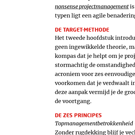
nonsense projectmanagement
is
typen ligt een agile benaderi
DE TARGET-METHODE
Het tweede hoofdstuk introd
geen ingewikkelde theorie, ma
kompas dat je helpt om je pro
stormachtig de omstandighede
acroniem voor zes eenvoudige,
voorkomen dat je verdwaalt in
deze aanpak vermijd je de groo
de voortgang.
DE ZES PRINCIPES
Topmanagementbetrokkenheid
Zonder rugdekking blijf je vec