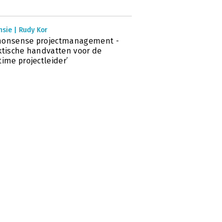
sie | Rudy Kor
nonsense projectmanagement -
ktische handvatten voor de
time projectleider’