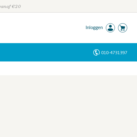
 vanaf €20
Inloggen
010-4731397
Personen
Trefwoorden