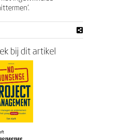
ittermen’.
k bij dit artikel
eft
nonsense