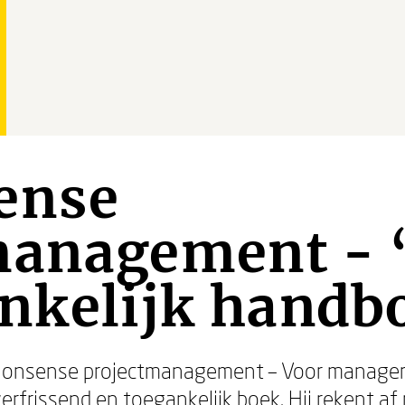
ense
management - 
nkelijk handb
 nonsense projectmanagement – Voor manager
erfrissend en toegankelijk boek. Hij rekent a