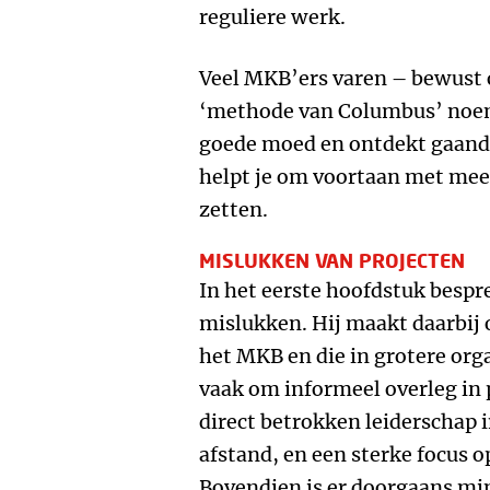
reguliere werk.
Veel MKB’ers varen – bewust 
‘methode van Columbus’ noemt:
goede moed en ontdekt gaande
helpt je om voortaan met meer
zetten.
MISLUKKEN VAN PROJECTEN
In het eerste hoofdstuk bespr
mislukken. Hij maakt daarbij 
het MKB en die in grotere orga
vaak om informeel overleg in 
direct betrokken leiderschap 
afstand, en een sterke focus o
Bovendien is er doorgaans min