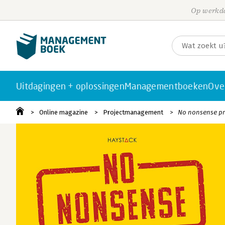
Op werkda
Uitdagingen + oplossingen
Managementboeken
Ove
Online magazine
Projectmanagement
No nonsense pr