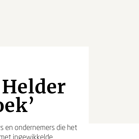
‘Helder
oek’
s en ondernemers die het
f met ingewikkelde