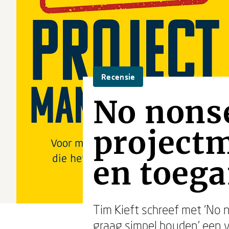
Recensie
No nons
project
en toega
Tim Kieft schreef met ‘No
graag simpel houden’ een v