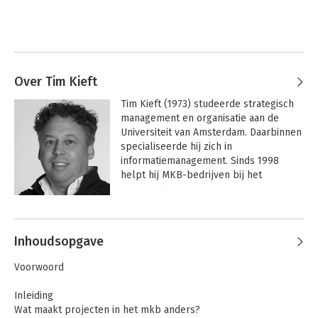
Over Tim Kieft
Tim Kieft (1973) studeerde strategisch 
management en organisatie aan de 
Universiteit van Amsterdam. Daarbinnen 
specialiseerde hij zich in 
informatiemanagement. Sinds 1998 
helpt hij MKB-bedrijven bij het 
succesvol vernieuwen van hun ICT. De 
laatste jaren alleen nog op basis van 
Andere boeken door Tim Kieft
cloud computing. Naast ondernemer en 
auteur is hij fanatiek blogger over 
Inhoudsopgave
nieuwe ontwikkelingen op ICT-gebied, 
ondernemerschap, marketing en sales.
Voorwoord
Inleiding
Wat maakt projecten in het mkb anders?