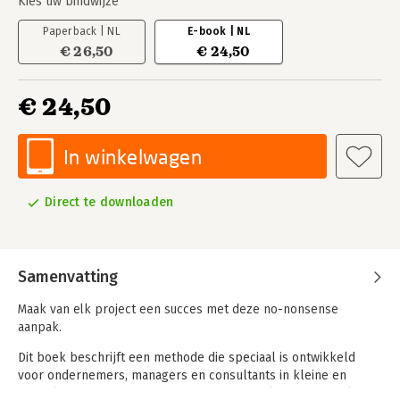
Kies uw bindwijze
Paperback | NL
E-book | NL
€ 26,50
€ 24,50
€ 24,50
In winkelwagen
Direct te downloaden
Samenvatting
Maak van elk project een succes met deze no-nonsense
aanpak.
Dit boek beschrijft een methode die speciaal is ontwikkeld
voor ondernemers, managers en consultants in kleine en
middelgrote ondernemingen. Het is een praktische aanpak die