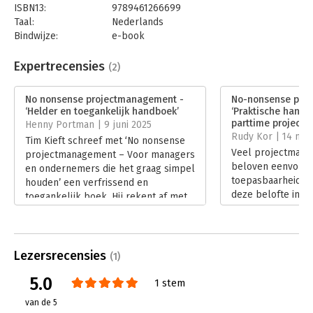
projectmanagement na jarenlange ervaring als ondernemer en
ISBN13:
9789461266699
adviseur in het mkb. Tijdens het begeleiden van projecten
Taal:
Nederlands
perfectioneerde hij deze aanpak die in steeds meer
Bindwijze:
e-book
ondernemingen wordt ingezet.
Beveiliging:
watermerk
Bestandsformaat:
epub
Expertrecensies
(2)
Aantal pagina's:
208
Uitgever:
Uitgeverij Haystack
No nonsense projectmanagement -
No-nonsense pro
Druk:
1
‘Helder en toegankelijk handboek’
‘Praktische handv
Verschijningsdatum:
22-9-2025
parttime projectle
Henny Portman | 9 juni 2025
Rudy Kor | 14 mei
Tim Kieft schreef met ‘No nonsense
Hoofdrubriek:
Projectmanagement
Veel projectman
projectmanagement – Voor managers
beloven eenvoud 
en ondernemers die het graag simpel
toepasbaarheid. O
houden’ een verfrissend en
deze belofte in ‘
toegankelijk boek. Hij rekent af met
projectmanagemen
ingewikkelde
geschreven voor 
projectmanagementtermen en jargon
managers die geen
– of, zoals hij het zelf noemt,
dikke handboeken.
‘bullshittermen’.
Lezersrecensies
(1)
zeker waardevolle
Lees verder
praktische hulpmid
5.0
1 stem
de praktijk dat d
van de 5
minder compact e