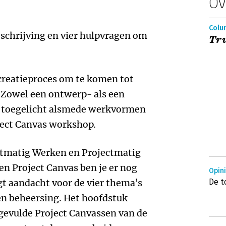
Ov
Colum
schrijving en vier hulpvragen om
Tr
 creatieproces om te komen tot
 Zowel een ontwerp- als een
 toegelicht alsmede werkvormen
oject Canvas workshop.
ectmatig Werken en Projectmatig
en Project Canvas ben je er nog
Opin
t aandacht voor de vier thema’s
De t
en beheersing. Het hoofdstuk
gevulde Project Canvassen van de