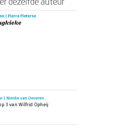
er dezelfde auteur
n | Pierre Pieterse
ugkieke
ie | Nienke van Oeveren
op 3 van Wilfrid Opheij