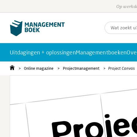
Op werkda
Uitdagingen + oplossingen
Managementboeken
Ove
Online magazine
Projectmanagement
Project Canvas