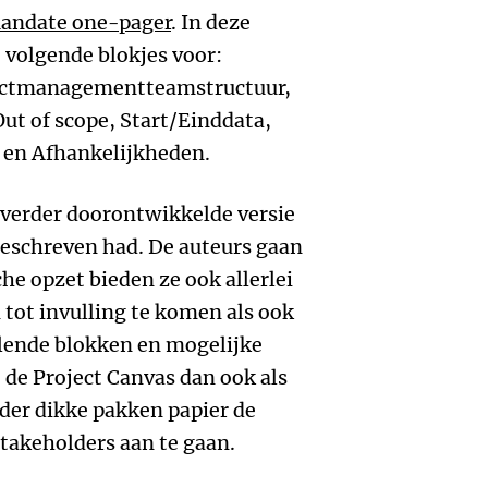
andate one-pager
. In deze
volgende blokjes voor:
jectmanagementteamstructuur,
Out of scope, Start/Einddata,
n en Afhankelijkheden.
n verder doorontwikkelde versie
beschreven had. De auteurs gaan
che opzet bieden ze ook allerlei
tot invulling te komen als ook
llende blokken en mogelijke
e de Project Canvas dan ook als
er dikke pakken papier de
stakeholders aan te gaan.