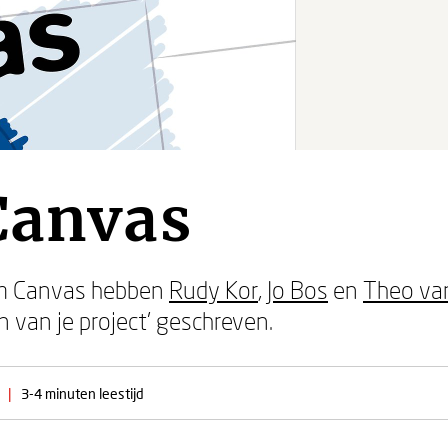
Canvas
ram Canvas hebben
Rudy Kor
,
Jo Bos
en
Theo van
n van je project’ geschreven.
|
3-4 minuten leestijd