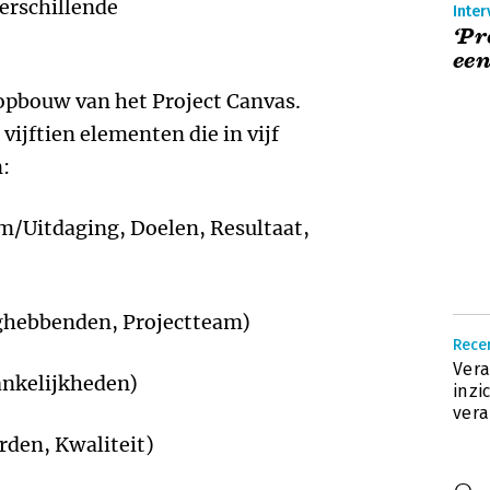
erschillende
Inter
‘Pr
een
opbouw van het Project Canvas.
vijftien elementen die in vijf
n:
m/Uitdaging, Doelen, Resultaat,
nghebbenden, Projectteam)
Recen
Vera
ankelijkheden)
inzi
ver
den, Kwaliteit)