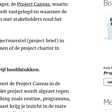
Boe
ager, de
Project Canvas
, waarin
wordt vastgelegd en waarmee de
n met stakeholders rond het
ectvoorstel (project brief) in
n of de project charter in
Rudy K
vijf hoofdstukken.
Pro
Ge
eert de Project Canvas in de
 Het project wordt afgezet tegen
ing zoals routine, programma,
Me
ast krijg je inzicht in de mate