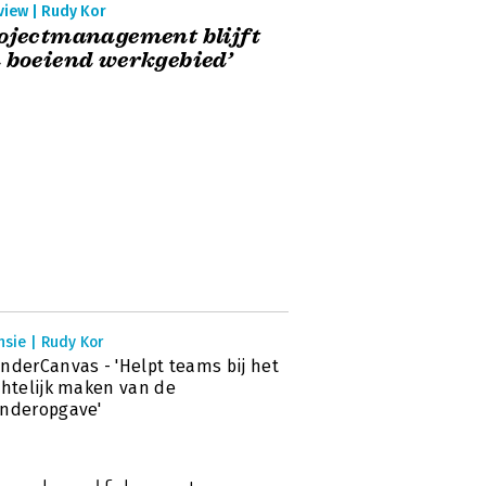
view | Rudy Kor
ojectmanagement blijft
 boeiend werkgebied’
sie | Rudy Kor
nderCanvas - 'Helpt teams bij het
chtelijk maken van de
anderopgave'