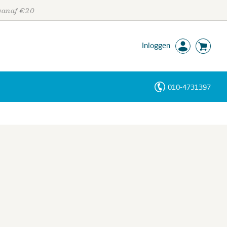
 vanaf €20
Inloggen
010-4731397
Personen
Trefwoorden