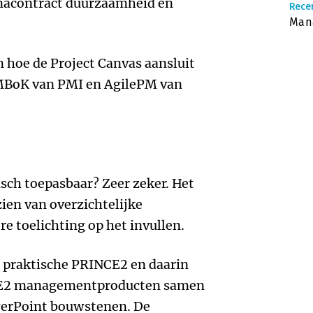
macontract duurzaamheid en
Recen
Man
n hoe de Project Canvas aansluit
MBoK van PMI en AgilePM van
tisch toepasbaar? Zeer zeker. Het
zien van overzichtelijke
e toelichting op het invullen.
e praktische PRINCE2 en daarin
NCE2 managementproducten samen
werPoint bouwstenen. De