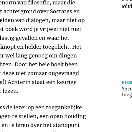
enorm van filosofie, maar die
ste
at achtergrond over Socrates en
eelden van dialogen, maar niet op
t boek word je vrijwel niet met
 lastig gevallen en waar het
eknopt en helder toegelicht. Het
aar wel lang genoeg om dingen
ichten. Door het hele boek heen
at deze niet zomaar ongevraagd
!) Achterin staat een keurige
Recen
Socr
t lezen.
toeg
iss de lezer op een toegankelijke
gen te stellen, een open houding
 en te leren over het standpunt