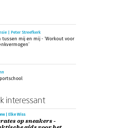
sie | Peter Streefkerk
 tussen mij en mij - ‘Workout voor
denkvermogen’
mn
portschool
k interessant
ew | Elke Wiss
rates op sneakers -
ktische gids voor het