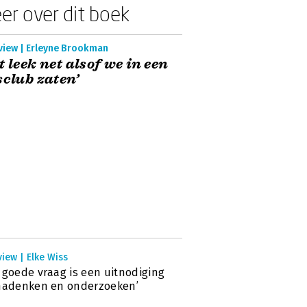
er over dit boek
rview | Erleyne Brookman
t leek net alsof we in een
sclub zaten’
view | Elke Wiss
 goede vraag is een uitnodiging
nadenken en onderzoeken’