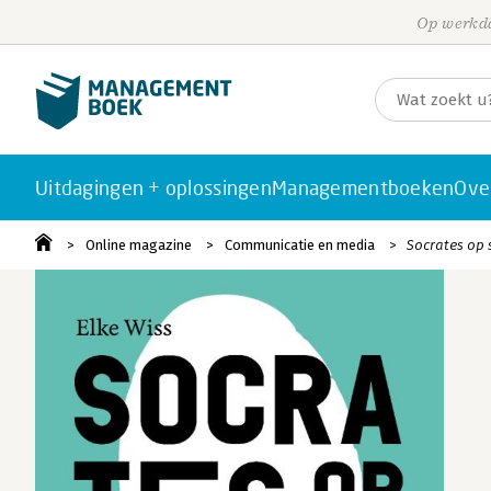
Op werkda
Uitdagingen + oplossingen
Managementboeken
Ove
Online magazine
Communicatie en media
Socrates op s