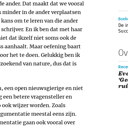
 de ander. Dat maakt dat we vooral
 minder in de ander verplaatsen
Boeke
kans om te leren van die ander
De i
 schrijver. En ik ben dat met haar
Suc
iet dat ikzelf niet soms ook de
s aanhaalt. Maar oefening baart
Ov
door het te doen. Gelukkig ben ik
zoekend van nature, dus dat is
Recen
Eve
‘Ge
rui
, een open nieuwsgierige en niet
een betere vragensteller en
 ook wijzer worden. Zoals
rgumentatie meestal eens zijn.
mentatie gaan ook vooral over