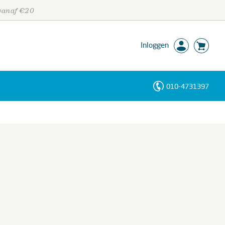
 vanaf €20
Inloggen
010-4731397
Personen
Trefwoorden