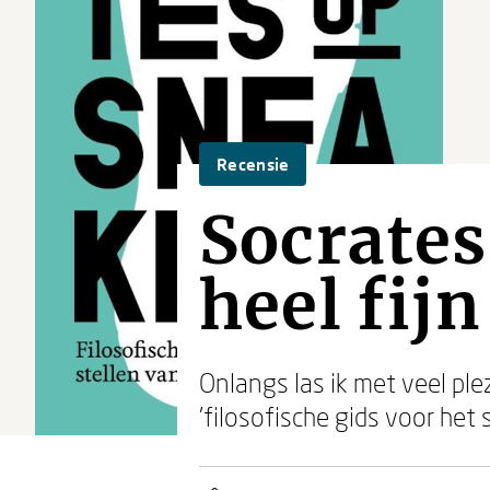
Recensie
Socrates
heel fij
Onlangs las ik met veel ple
'filosofische gids voor het