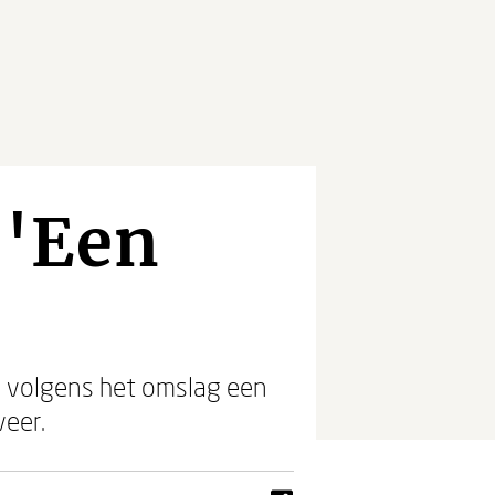
 'Een
s volgens het omslag een
veer.