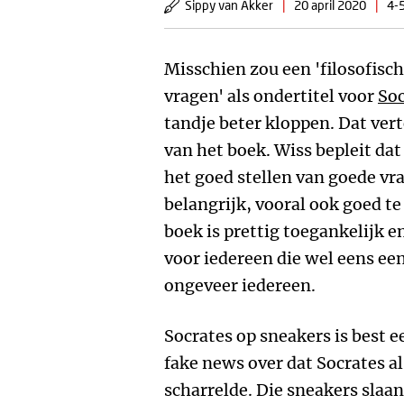
Sippy van Akker
|
20 april 2020
|
4-5
Misschien zou een 'filosofisch
vragen' als ondertitel voor
Soc
tandje beter kloppen. Dat verte
van het boek. Wiss bepleit da
het goed stellen van goede v
belangrijk, vooral ook goed te
boek is prettig toegankelijk e
voor iedereen die wel eens een
ongeveer iedereen.
Socrates op sneakers is best ee
fake news over dat Socrates a
scharrelde. Die sneakers slaan