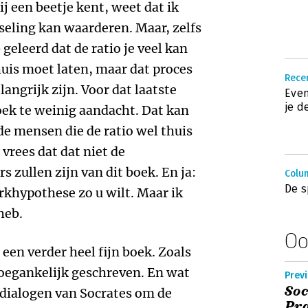
ij een beetje kent, weet dat ik
eling kan waarderen. Maar, zelfs
geleerd dat de ratio je veel kan
huis moet laten, maar dat proces
Recen
angrijk zijn. Voor dat laatste
Even
je 
boek te weinig aandacht. Dat kan
de mensen die de ratio wel thuis
 vrees dat dat niet de
s zullen zijn van dit boek. En ja:
Colu
De s
rkhypothese zo u wilt. Maar ik
heb.
Oo
 een verder heel fijn boek. Zoals
toegankelijk geschreven. En wat
Previ
Soc
e dialogen van Socrates om de
Pra