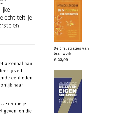
ten
ijke
 écht telt. Je
orstelen
De 5 frustraties van
teamwork
€ 22,99
t arsenaal aan
leert jezelf
nnende eenheden.
onlijk naar
ieker die je
l geven, en die