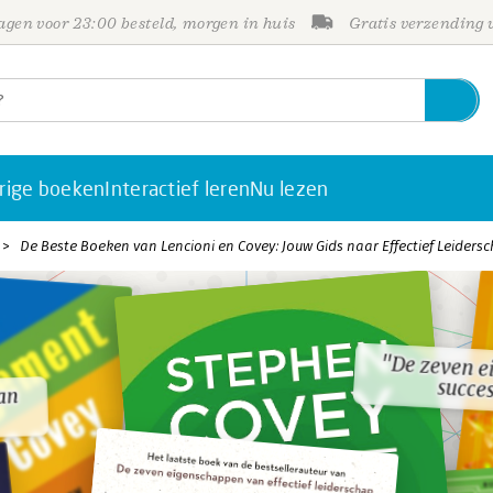
gen voor 23:00 besteld, morgen in huis
Gratis verzending
rige boeken
Interactief leren
Nu lezen
De Beste Boeken van Lencioni en Covey: Jouw Gids naar Effectief Leiders
"De zeven e
"De zeven e
succes
succes
an
an