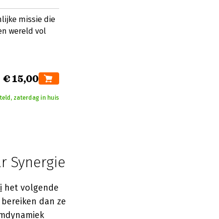
lijke missie die
en wereld vol
€ 15,00
eld, zaterdag in huis
ar Synergie
i
het volgende
e bereiken dan ze
amdynamiek