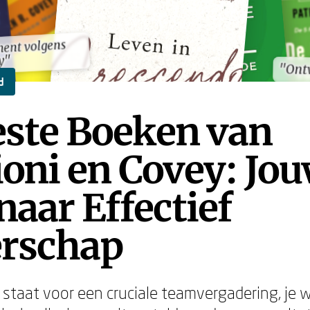
ent volgens
ent volgens
y"
y"
"Ontw
"Ontw
d
este Boeken van
oni en Covey: Jo
naar Effectief
erschap
je staat voor een cruciale teamvergadering, je 