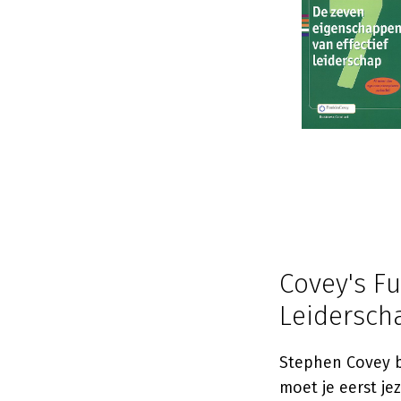
Covey's F
Leidersch
Stephen Covey b
moet je eerst je