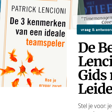
"Timemanagem
"Timemanagem
Cove
Cove
vraag & antwoor
De B
Lenci
Gids 
Leid
Stel je voor: 