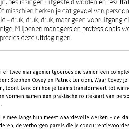
jn, beslissingen uitgesteld worden en resulta
Of misschien herken je dat gevoel van persoonl
 – druk, druk, druk, maar geen vooruitgang die
enige. Miljoenen managers en professionals w
 precies deze uitdagingen.
an er twee managementgoeroes die samen een complee
den:
Stephen Covey
en
Patrick Lencioni
. Waar Covey je 
den, toont Lencioni hoe je teams transformeert tot wi
n vormen samen een praktische routekaart van perso
.
 je mee langs hun meest waardevolle werken – de klass
deren, de verborgen parels die je concurrentievoordee