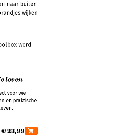
nen naar buiten
brandjes wijken
e
toolbox werd
e leven
ect voor wie
en en praktische
leven.
€ 23,99