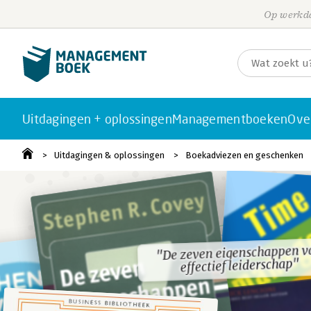
Op werkda
Uitdagingen + oplossingen
Managementboeken
Ove
Uitdagingen & oplossingen
Boekadviezen en geschenken
"De zeven eigenschappen v
"De zeven eigenschappen v
effectief leiderschap"
effectief leiderschap"