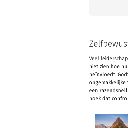
Zelfbewust
Veel leiderschap
niet zien hoe hu
beïnvloedt. Godf
ongemakkelijke t
een razendsnelle 
boek dat confron