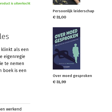
product is uitverkocht
Persoonlijk leiderschap
€ 31,00
les
klinkt als een
ie eigenregie
gie te nemen
jn boek is een
Over moed gesproken
€ 31,99
 een werkend