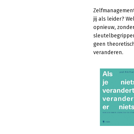
Zelfmanagement 
jij als leider? 
opnieuw, zonder 
sleutelbegrippen
geen theoretisch
veranderen.