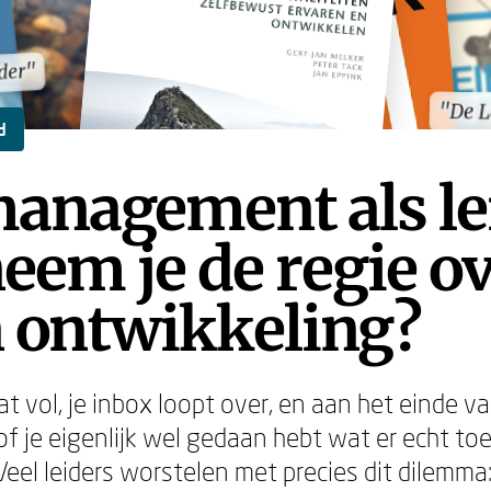
ider"
ider"
"De 
"De 
d
anagement als le
eem je de regie ov
n ontwikkeling?
t vol, je inbox loopt over, en aan het einde v
 of je eigenlijk wel gedaan hebt wat er echt to
eel leiders worstelen met precies dit dilemma