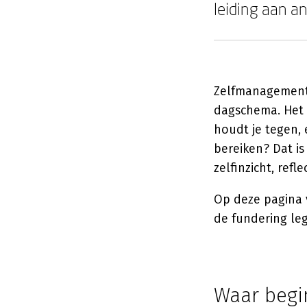
leiding aan a
Zelfmanagement a
dagschema. Het ga
houdt je tegen, e
bereiken? Dat i
zelfinzicht, refl
Op deze pagina v
de fundering le
Waar begi