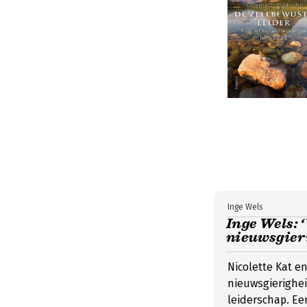
Inge Wels
Inge Wels: 
nieuwsgieri
Nicolette Kat e
nieuwsgierigheid
leiderschap. Een