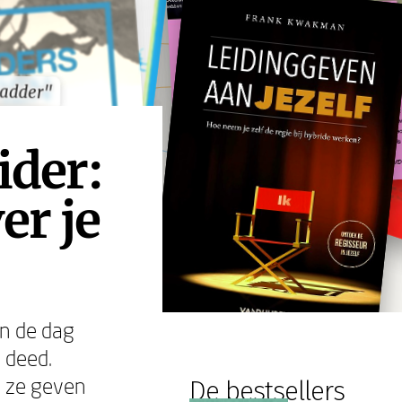
Ladder"
Ladder"
ider:
er je
an de dag
e deed.
: ze geven
De bestsellers