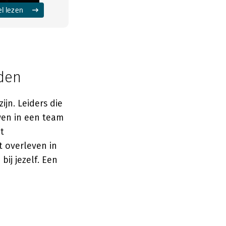
el lezen
jden
jn. Leiders die
wen in een team
t
t overleven in
bij jezelf. Een