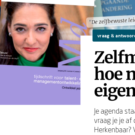
"De zelfbewuste le
"De zelfbewuste le
vraag & antwoor
Zelfm
hoe n
eige
Je agenda staa
vraag je je af
Herkenbaar? V