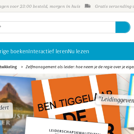
gen voor 23:00 besteld, morgen in huis
Gratis verzending
rige boeken
Interactief leren
Nu lezen
twikkeling
Zelfmanagement als leider: hoe neem je de regie over je eig
"Leidinggeven
"Leidinggeven
dert
dert