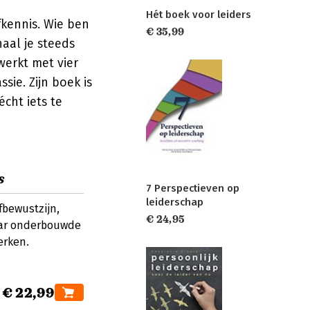
Hét boek voor leiders
kennis. Wie ben
€ 35,99
aal je steeds
werkt met vier
sie. Zijn boek is
cht iets te
s
7 Perspectieven op
leiderschap
lfbewustzijn,
€ 24,95
maar onderbouwde
erken.
€ 22,99