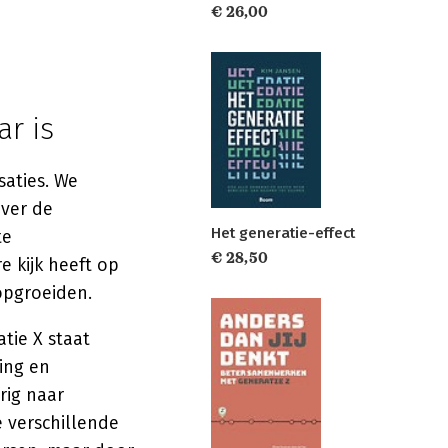
€ 26,00
r is
aties. We
over de
Het generatie-effect
te
€ 28,50
e kijk heeft op
opgroeiden.
tie X staat
ing en
erig naar
e verschillende