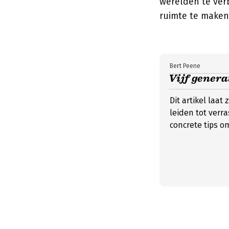
werelden te verb
ruimte te maken 
Bert Peene
Vijf genera
Dit artikel laat
leiden tot verr
concrete tips o