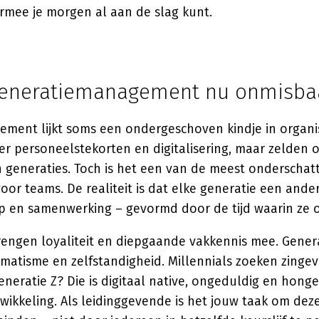
mee je morgen al aan de slag kunt.
eneratiemanagement nu onmisbaa
ment lijkt soms een ondergeschoven kindje in organis
r personeelstekorten en digitalisering, maar zelden 
 generaties. Toch is het een van de meest onderschat
oor teams. De realiteit is dat elke generatie een ander
ap en samenwerking – gevormd door de tijd waarin ze 
ngen loyaliteit en diepgaande vakkennis mee. Genera
atisme en zelfstandigheid. Millennials zoeken zingev
 Generatie Z? Die is digitaal native, ongeduldig en hong
wikkeling. Als leidinggevende is het jouw taak om dez