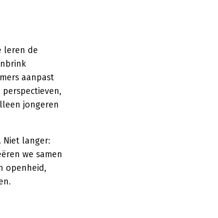
e leren de
enbrink
omers aanpast
n perspectieven,
alleen jongeren
Niet langer:
reëren we samen
in openheid,
en.