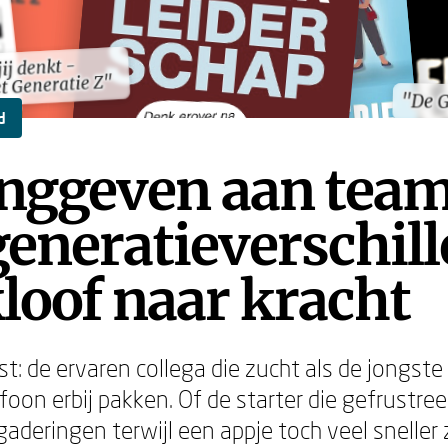
ij denkt -
ij denkt -
 Generatie Z"
 Generatie Z"
"De 
"De 
d
inggeven aan tea
eneratieverschill
loof naar kracht
st: de ervaren collega die zucht als de jongst
oon erbij pakken. Of de starter die gefrustree
aderingen terwijl een appje toch veel sneller 