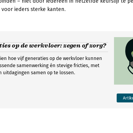
inden – niet door iedereen in hetzelfde keurslijf te 
voor ieders sterke kanten.
ties op de werkvloer: zegen of zorg?
 zien hoe vijf generaties op de werkvloer kunnen
assende samenwerking én stevige fricties, met
m uitdagingen samen op te lossen.
Artik