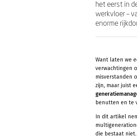
het eerst in d
werkvloer – v
enorme rijkdo
Want laten we ee
verwachtingen o
misverstanden of
zijn, maar juist
generatiemana
benutten en te 
In dit artikel 
multigeneratione
die bestaat nie