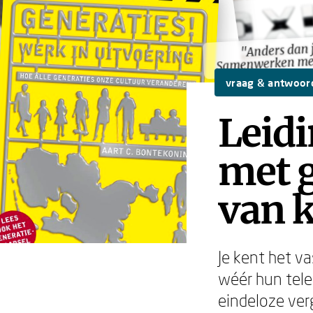
"Anders dan j
"Anders dan j
Samenwerken met
Samenwerken met
vraag & antwoor
Leid
met g
van k
Je kent het va
wéér hun telef
eindeloze verg