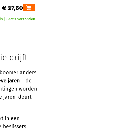
€ 27,50
is | Gratis verzonden
e drijft
byboomer anders
ve jaren
– de
chtingen worden
 jaren kleurt
kt in een
e beslissers