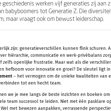
e geschiedenis werken vijf generaties zij aan z
an babyboomers tot Generatie Z. Die diversitei
m, maar vraagt ook om bewust leiderschap.
rlijk zijn: generatieverschillen kunnen flink schuren. 
ver hiërarchie, communicatie en werk-privébalans zo
 zelfs openlijke frustratie. Maar wat als die verschill
 een hefboom voor innovatie en groei? De sleutel ligt in
gement
– het vermogen om de unieke kwaliteiten van e
verbinden tot een hecht team.
nemen we je mee langs de beste inzichten en boeken om
le team succesvol te leiden. Niet met één pasklare o
t. Wel met bewezen aanpakken, verrassende perspectie