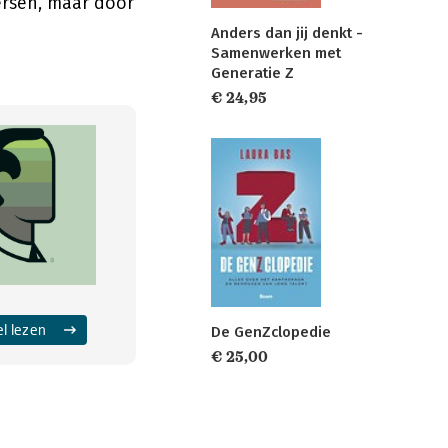
persen, maar door
Anders dan jij denkt -
Samenwerken met
Generatie Z
€ 24,95
el lezen
De GenZclopedie
€ 25,00