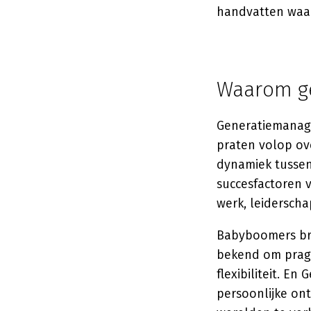
handvatten waar
Waarom g
Generatiemanage
praten volop ove
dynamiek tussen
succesfactoren v
werk, leidersch
Babyboomers bre
bekend om pragm
flexibiliteit. En
persoonlijke ont