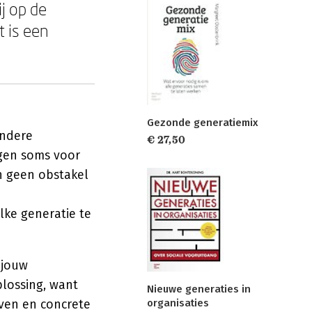
ij op de
t is een
Gezonde generatiemix
Andere
€ 27,50
rgen soms voor
en geen obstakel
lke generatie te
 jouw
plossing, want
Nieuwe generaties in
ven en concrete
organisaties