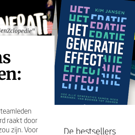
GenZclopedie"
GenZclopedie"
ms
en:
e teamleden
rd raakt door
zou zijn. Voor
De bestsellers