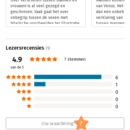
Over verschillen tussen mannen en
Mannen komen va
vrouwen is al veel gezegd en
van Venus. Het is
geschreven. Vaak gaat het over
dan een onbeholp
onbegrip tussen de sexen met
verklaring van de
hilarische voorbeelden ter illustratie.
tussen mannen en
Lees verder
leven van beide s
vergallen. Er we
geschreven, cabare
erdoor inspireren
Lezersrecensies
(1)
fenomeen op zich 
4.9
iemand grondig b
7 stemmen
Lees verder
van de 5
6
1
0
0
0
?
Uw waardering