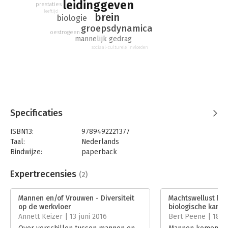
leidinggeven
die leidinggevenden, managers en teamleiders helpen om
prestaties
beter aan te sturen, en dat maakt het tot een onmisbaar boek
leeftijd
brein
biologie
in de managementbibliotheek.
groepsdynamica
oestrogeen
mannelijk gedrag
sociaal-culturele invloeden
Specificaties
ISBN13:
9789492221377
Taal:
Nederlands
Bindwijze:
paperback
Aantal pagina's:
144
Uitgever:
Futuro Uitgevers
Expertrecensies
(2)
Druk:
1
Verschijningsdatum:
2-2-2016
Mannen en/of Vrouwen - Diversiteit
Machtswellust hee
op de werkvloer
biologische kant
Hoofdrubriek:
Algemeen management
Annett Keizer | 13 juni 2016
Bert Peene | 18 m