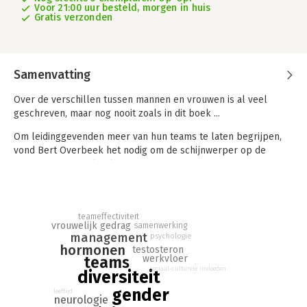
Voor 21:00 uur besteld, morgen in huis
Gratis verzonden
Samenvatting
Over de verschillen tussen mannen en vrouwen is al veel
geschreven, maar nog nooit zoals in dit boek ...
Om leidinggevenden meer van hun teams te laten begrijpen,
vond Bert Overbeek het nodig om de schijnwerper op de
onderscheidende kwaliteiten van mannen en vrouwen te
zetten. Te vaak worden de verschillen weggewuifd of
gebagatelliseerd, zeker in werksituaties. En dat is jammer want
in die verschillen ligt zoveel moois. En het kan zo leuk zijn.
teameffectiviteit
vrouwelijk gedrag
samenwerking
In een reis langs genen, hormonen, psychologische en
management
psychologie
sociologische denkbeelden en uiteraard ook het inmiddels
hormonen
testosteron
‘uitgeperste’ brein laat Overbeek zien dat we op de werkvloer
werkvloer
teams
patronen tussen mensen tegenkomen die niet heel veel
sociaal-culturele invloeden
diversiteit
verschillen van de dierenwereld. Dat dit verhelderend is, ligt
gender
leeftijd
voor de hand. Het boek biedt echter ook verfrissende inzichten
neurologie