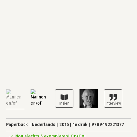
Paperback
Nederlands
2016
1e druk
9789492221377
Nog slechts 5 exemplaren! Op=Op!