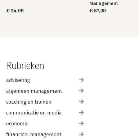
Management
-Hoofdstuk 5. Voorbeelden van gedrag en hun verband met
€ 24,99
€ 87,39
hormonen
-Hoofdstuk 6. Sociaal-culturele invloeden
-Hoofdstuk 7. M/v-groepsdynamica
-Hoofdstuk 8. Leeftijd
-Hoofdstuk 9. Eventuele bezwaren tegen dit boek
Literatuur
Rubrieken
advisering
algemeen management
coaching en trainen
communicatie en media
economie
financieel management