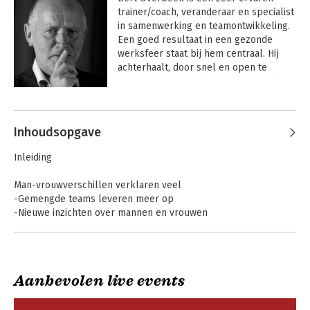
trainer/coach, veranderaar en specialist 
in samenwerking en teamontwikkeling. 
Een goed resultaat in een gezonde 
werksfeer staat bij hem centraal. Hij 
achterhaalt, door snel en open te 
communiceren, snel wat verbeterd kan 
worden en daarna buigt Bert eventuele 
Andere boeken door Bert Overbeek
blokkades samen met een team om. 
Bert schreef al meerdere boeken, 
Inhoudsopgave
waaronder het boek 'Het Flitsbrein' in 
2015 (over beslissen met intuïtie en 
Inleiding
brein) en 'Mannen en/of Vrouwen' in 
2016 (over diversiteit op de werkvloer).
Man-vrouwverschillen verklaren veel
-Gemengde teams leveren meer op
-Nieuwe inzichten over mannen en vrouwen
-Leidinggeven en groepsdynamiek
-Verschillende kwaliteiten
-Testosteron aan de top
Aanbevolen live events
Man-vrouwverschillen in de volksmond en tradities
Bert's breinboek
Love, love, love
-Hokjes en verbindingen
voor managers en
-De volksmond en man-vrouwverschillen