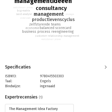
managementideeën
consultancy
evolutionair proces
bcg-matrix
management
swot-analyse
strategie
onderzoek
productlevenscyclus
zelfsturende teams
balanced scorecard
economie
business process reengineering
customer relationship management
evolutionair proces
Specificaties
ISBN13:
9780415503303
Taal:
Engels
Bindwijze:
ingenaaid
Aantal pagina's:
156
Uitgever:
Taylor & Francis
Expertrecensies
(1)
Verschijningsdatum:
2-12-2014
The Management Idea Factory
Hoofdrubriek:
Algemeen management