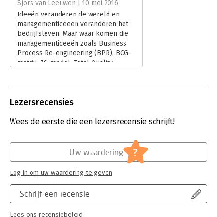
Sjors van Leeuwen | 10 mei 2016
Ideeën veranderen de wereld en
managementideeën veranderen het
bedrijfsleven. Maar waar komen die
managementideeën zoals Business
Process Re-engineering (BPR), BCG-
matrix, 7S-model, Total Quality
Management (TQM) en Customer
Relationship Management (CRM)
vandaan? Het antwoord lees je in ‘The
Lezersrecensies
Management Idea Factory’.
Lees verder
Wees de eerste die een lezersrecensie schrijft!
?
Uw waardering
Log in om uw waardering te geven
Schrijf een recensie
Lees ons recensiebeleid