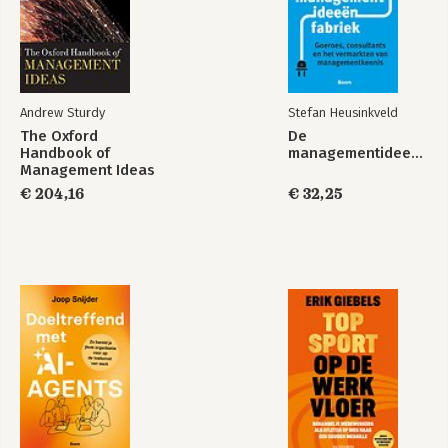
De
The Flow of
managementideeënfabriek
Management Ideas
Andrew Sturdy
Stefan Heusinkveld
The Oxford
De
Handbook of
managementideeënfabriek
Management Ideas
€ 204,16
€ 32,25
The Oxford
De
Handbook of
managementideeënfabriek
Management Ideas