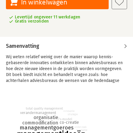
In winkelwagen
Levertijd ongeveer 11 werkdagen
Gratis verzonden
Samenvatting
Wij weten relatief weinig over de manier waarop kennis-
gebaseerde innovaties ontwikkelen binnen adviesbureaus en
hoe deze nieuwe ideeen in de praktijk worden vormgegeven.
Dit boek biedt inzicht en behandelt vragen zoals: hoe
achterhalen adviesbureaus de wensen van de hedendaagse
markt? Hoe ontstaan nieuwe ideeën binnen adviesbureaus? En
welke rol spelen deze nieuwe ideeën binnen de bureaus?
total quality management
innovatie
verandermanagement
strategie
organisatie
7s-model
commodification
co-creatie
managementgoeroes
onderzoek
innovatie