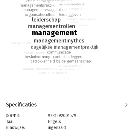
organisatie
effectief management
managementdruk
managementpraktijk
- What are the cornerstones of effective management?
managementvraagstukken
organisatie
organisatiecultuur
leidinggeven
It provides thoughtful, yet practical advice from one of the
leiderschap
strategisch management
world's most influential management thinkers.
reflectie
managementrollen
reflectie
management
managementmythes
managerial werk
dagelijkse managementpraktijk
communicatie
managerial werk
contacten leggen
besluitvorming
betrokkenheid bij de gemeenschap
managementstijlen
strategisch management
managementniveaus
natuurlijk management
Specificaties
ISBN13:
9781292001579
Taal:
Engels
Bindwijze:
ingenaaid
Aantal pagina's:
208