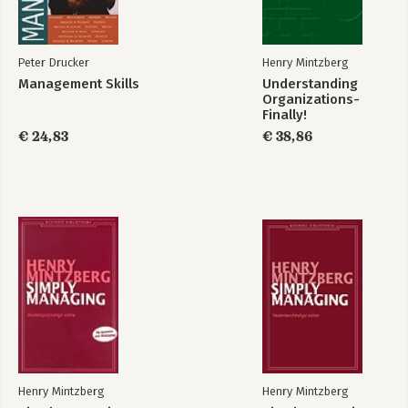
6. Effectief management
Tot de managementessentie komen
-De onvermijdelijk imperfecte manager
Peter Drucker
Henry Mintzberg
-Ongelukkige en gezonde organisaties
Management Skills
Understanding
-Een raamwerk voor effectiviteit
Organizations-
-Selectie, beoordeling en ontwikkeling van effectieve
Finally!
managers
€ 24,83
€ 38,86
-Management, natuurlijk
Opdracht
Bibliografie
Register
Over de auteur
Henry Mintzberg
Henry Mintzberg