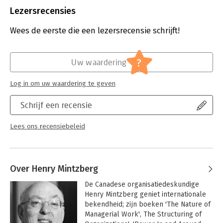
Uitgever:
FT Publishing International
Lezersrecensies
Druk:
1
Verschijningsdatum:
1-8-2013
Wees de eerste die een lezersrecensie schrijft!
Hoofdrubriek:
Algemeen management
?
Uw waardering
Log in om uw waardering te geven
Schrijf een recensie
Lees ons recensiebeleid
Over Henry Mintzberg
De Canadese organisatiedeskundige 
Henry Mintzberg geniet internationale 
bekendheid; zijn boeken 'The Nature of 
Managerial Work', The Structuring of 