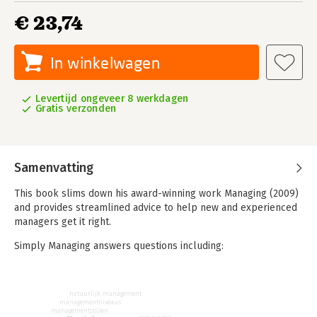
€ 23,74
In winkelwagen
Levertijd ongeveer 8 werkdagen
Gratis verzonden
Samenvatting
This book slims down his award-winning work Managing (2009)
and provides streamlined advice to help new and experienced
managers get it right.
Simply Managing answers questions including:
- How do I deal with the pressures of management?
- What are the most important elements of my job? And how
do I get them right?
natuurlijk management
- How do I connect in a job that's intrinsically disconnected?
managementniveaus
managementstijlen
- How do I maintain confidence without becoming arrogant?