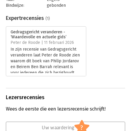
Bindwijze:
gebonden
Aantal pagina's:
272
Uitgever:
John Wiley & Sons
Expertrecensies
(1)
Druk:
1
Verschijningsdatum:
5-4-2024
Gedragsgericht veranderen -
‘Waardevolle en actuele gids’
Hoofdrubriek:
Verandermanagement
Peter de Roode | 11 februari 2026
In zijn recensie van Gedragsgericht
veranderen laat Peter de Roode zien
waarom dit boek van Philip Jordanov
en Beirem Ben Barrah relevant is
voor iedereen die zich bezighoudt
met organisatieverandering. Hij
bespreekt hoe gedragswetenschap
wordt gepositioneerd als
ontbrekende schakel tussen plannen
Lezersrecensies
en daadwerkelijke verandering.
Lees verder
Wees de eerste die een lezersrecensie schrijft!
?
Uw waardering