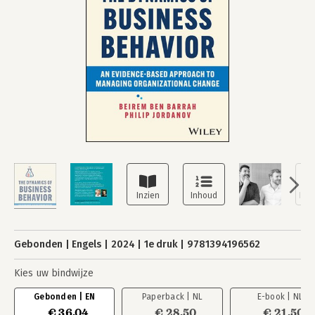
Gebonden
Engels
2024
1e druk
9781394196562
Kies uw bindwijze
Gebonden | EN
Paperback | NL
E-book | NL
€ 36,04
€ 28,50
€ 21,50