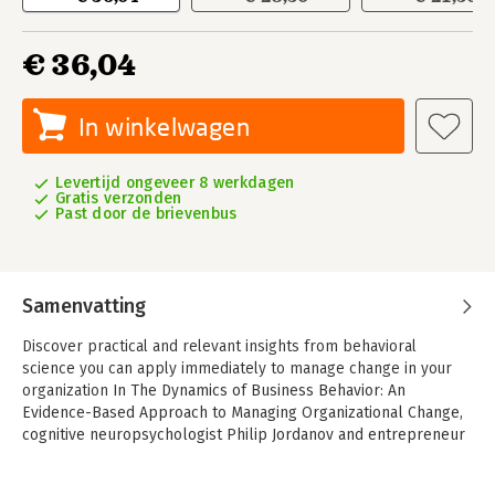
€ 36,04
In winkelwagen
Levertijd ongeveer 8 werkdagen
Gratis verzonden
Past door de brievenbus
Samenvatting
Discover practical and relevant insights from behavioral
science you can apply immediately to manage change in your
organization
In The Dynamics of Business Behavior: An
Evidence-Based Approach to Managing Organizational Change,
cognitive neuropsychologist Philip Jordanov and entrepreneur
Beirem Ben Barrah deliver an eye-opening new treatment of
how to create organizational change with an evidence-based