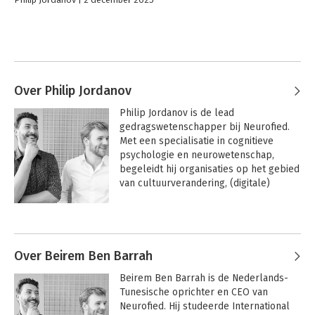
Over Philip Jordanov
Philip Jordanov is de lead 
gedragswetenschapper bij Neurofied. 
Met een specialisatie in cognitieve 
psychologie en neurowetenschap, 
begeleidt hij organisaties op het gebied 
van cultuurverandering, (digitale) 
transformatie en 
leiderschapsontwikkeling. Hij helpt 
Andere boeken door Philip
leidinggevenden verandering concreet 
Jordanov
en mensgericht te maken. Naast zijn 
werk als adviseur geeft hij gastcolleges 
Over Beirem Ben Barrah
op universiteiten over 
Beirem Ben Barrah is de Nederlands-
gedragsverandering in de praktijk. Ook 
Tunesische oprichter en CEO van 
staat hij regelmatig op het podium, 
Neurofied. Hij studeerde International 
waar hij samen met zijn broer gypsy 