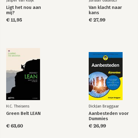
Jasper van Kuijk
Juriaan Galavazi
inzichten en interventies. Hun team van 
Ligt het nou aan
Van klacht naar
gedragswetenschappers en 
mij?
kans
Bekijk alle boeken
praktijkexperts leidt training-, 
€ 11,95
€ 27,99
consulting- en verandertrajecten bij 
organisaties als Johnson & Johnson, 
Novo Nordisk en de Rijksoverheid. Meer 
weten? Kijk op neurofied.com.
H.C. Theisens
DickJan Braggaar
Green Belt LEAN
Aanbesteden voor
Dummies
€ 63,60
€ 26,99