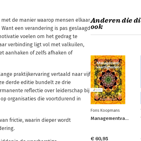
Anderen die di
at met de manier waarop mensen elkaar
ook
. Want een verandering is pas geslaagd
motivatie voelen om het gedrag te
ar verbinding ligt vol met valkuilen,
t aanhaken of zelfs afhaken of
ange praktijkervaring vertaald naar vijf
e derde editie bundelt ze drie
manente reflectie over leiderschap bij
op organisaties die voortdurend in
Fons Koopmans
Managementvaardigheden
an frictie, waarin dieper wordt
dering.
€ 60,95