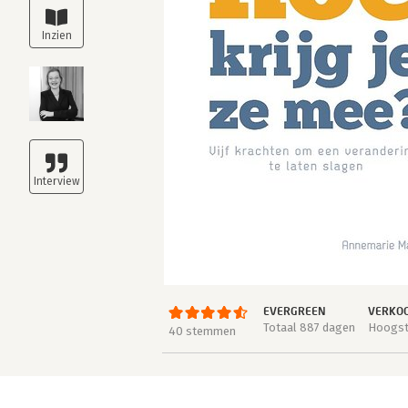
EVERGREEN
VERKOO
Totaal 887 dagen
Hoogste
40 stemmen