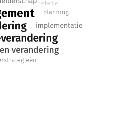
leiderschap
reflectie
gement
planning
dering
implementatie
everandering
en verandering
rstrategieën