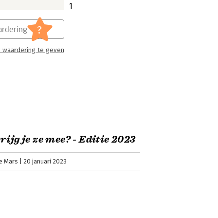
1
?
rdering
 waardering te geven
rijg je ze mee? - Editie 2023
e Mars
20 januari 2023