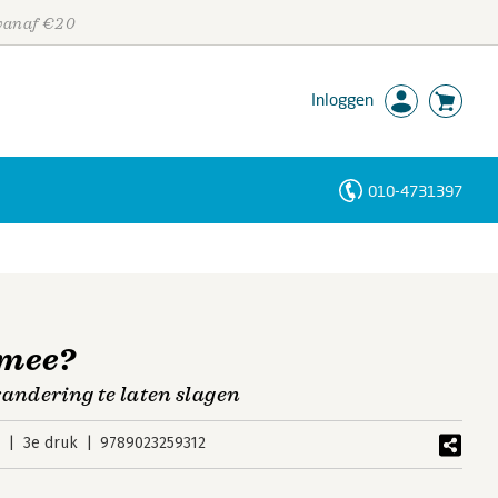
 vanaf €20
Inloggen
010-4731397
Personen
Trefwoorden
 mee?
randering te laten slagen
3
3e druk
9789023259312