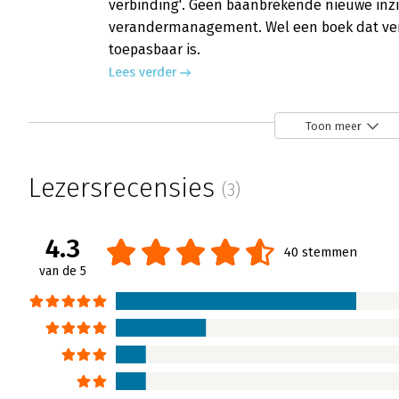
verbinding'. Geen baanbrekende nieuwe inzi
verandermanagement. Wel een boek dat verk
toepasbaar is.
Lees verder
Toon meer
Hoe krijg je ze mee?
Seán-Michael Franssen | 19 januari 2007
Lezersrecensies
(3)
Veel organisatieveranderingen mislukken jam
veranderdoelstellingen te realiseren. Dit fa
op de verstorende menselijke factor. Die fac
4.3
40 stemmen
ongewenst. Dus een soort kookboek met aller
van de 5
denkbare situaties tijdens veranderingstraje
Lees verder