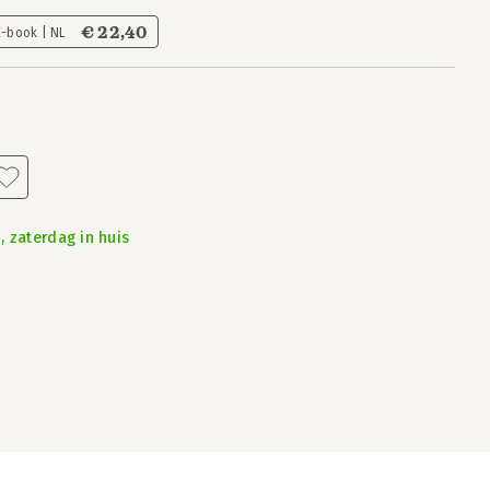
€ 22,40
E-book | NL
, zaterdag in huis