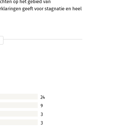
chten op het gebied van
laringen geeft voor stagnatie en heel
merlijk. Men slaagt er niet in de
len blijkt grotendeels terug te voeren
tor maakt het ook lastig, en zeker ook
lei slimme tips & tricks voor alle
cten is altijd welkom.
24
9
3
3