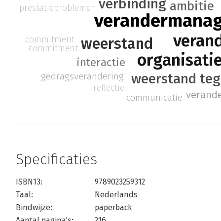
verbinding
ambitie
prestatieproblemen
verandermana
veran
commitment
weerstand
commitment
organisati
interactie
gedragsverandering
weerstand teg
reflectie
verande
communicatie
Specificaties
ISBN13:
9789023259312
Taal:
Nederlands
Bindwijze:
paperback
Aantal pagina's:
216