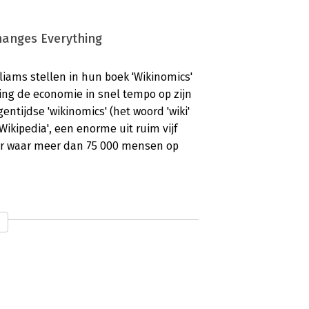
hanges Everything
iams stellen in hun boek 'Wikinomics'
ng de economie in snel tempo op zijn
entijdse 'wikinomics' (het woord 'wiki'
'Wikipedia', een enorme uit ruim vijf
er waar meer dan 75 000 mensen op
iams stellen in hun boek 'Wikinomics'
ng de economie in snel tempo op zijn