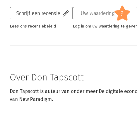
kop zetten. Als lichtend voorbeeld van de eig
is afkomstig uit Hawaï en betekent 'snel') is 
?
Schrijf een recensie
Uw waardering
miljoen artikelen bestaande kenniscontain
vrijwillige basis aan hebben bijgedragen.
Lees ons recensiebeleid
Log in om uw waardering te geve
Lees verder
Over Don Tapscott
Don Tapscott is auteur van onder meer De digitale econ
van New Paradigm.