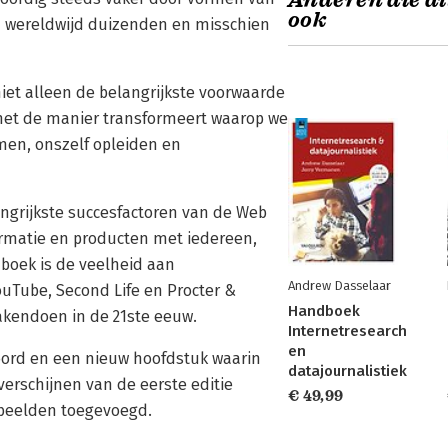
Anderen die di
ook
n wereldwijd duizenden en misschien
iet alleen de belangrijkste voorwaarde
het de manier transformeert waarop we
men, onszelf opleiden en
angrijkste succesfactoren van de Web
formatie en producten met iedereen,
 boek is de veelheid aan
Andrew Dasselaar
YouTube, Second Life en Procter &
Handboek
akendoen in de 21ste eeuw.
Internetresearch
en
oord en een nieuw hoofdstuk waarin
datajournalistiek
verschijnen van de eerste editie
€ 49,99
rbeelden toegevoegd.