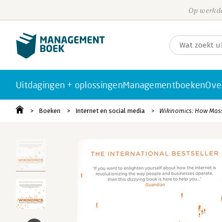
Op werkda
Uitdagingen + oplossingen
Managementboeken
Ove
Boeken
Internet en social media
Wikinomics: How Mas