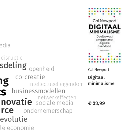
edia
disruptie
sdeling
openheid
Cal Newport
co-creatie
ng
Digitaal
minimalisme
intellectueel eigendom
cs
businessmodellen
netwerkeffecten
nnovatie
sociale media
€ 23,99
urce
ondernemerschap
revolutie
ale economie