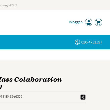
 vanaf €20
Inloggen
010-4731397
Personen
Trefwoorden
ass Colaboration
g
9781843546375