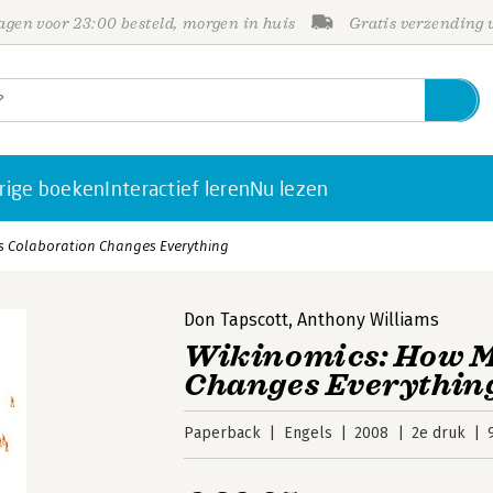
gen voor 23:00 besteld, morgen in huis
Gratis verzending
rige boeken
Interactief leren
Nu lezen
s Colaboration Changes Everything
Don Tapscott
,
Anthony Williams
Wikinomics: How M
Changes Everythin
Paperback
Engels
2008
2e druk