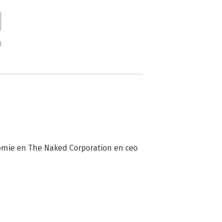
entijdse 'wikinomics' (het woord 'wiki'
'Wikipedia', een enorme uit ruim vijf
er waar meer dan 75 000 mensen op
n
omie en The Naked Corporation en ceo 