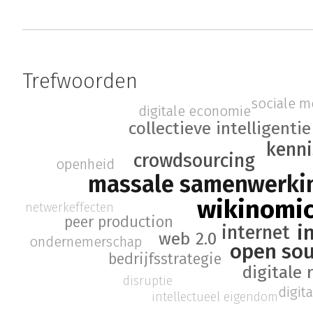
Trefwoorden
sociale m
digitale economie
collectieve intelligentie
kenni
crowdsourcing
openheid
massale samenwerki
wikinomi
netwerkeffecten
peer production
i
internet
web 2.0
ondernemerschap
open so
bedrijfsstrategie
digitale 
disruptie
digit
intellectueel eigendom