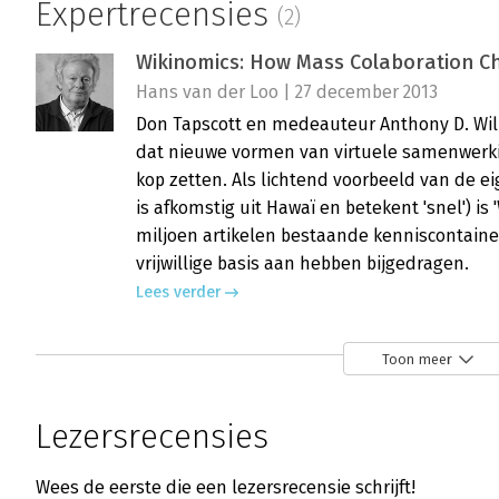
Expertrecensies
(2)
Wikinomics: How Mass Colaboration C
Hans van der Loo | 27 december 2013
Don Tapscott en medeauteur Anthony D. Will
dat nieuwe vormen van virtuele samenwerki
kop zetten. Als lichtend voorbeeld van de eig
is afkomstig uit Hawaï en betekent 'snel') is 
miljoen artikelen bestaande kenniscontain
vrijwillige basis aan hebben bijgedragen.
Lees verder
Toon meer
Wikinomics
Hans van der Loo | 27 december 2013
Lezersrecensies
Don Tapscott en medeauteur Anthony D. Will
dat nieuwe vormen van virtuele samenwerki
Wees de eerste die een lezersrecensie schrijft!