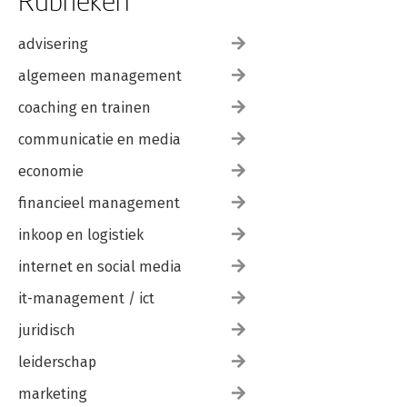
Rubrieken
Houding en gedrag
Tot slot
advisering
6 Tot besluit
algemeen management
Geraadpleegde literatuur
coaching en trainen
Register
Noten
communicatie en media
economie
financieel management
inkoop en logistiek
internet en social media
it-management / ict
juridisch
leiderschap
marketing