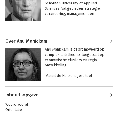
Schouten University of Applied 
Sciences. Vakgebieden: strategie, 
verandering, management en 
leidinggeven, kwaliteit. 

Andere boeken door Karel van
Gespecialiseerd in interventies in 
Berkel
complexe dynamische contexten. Hij 
publiceerde eerder boeken over 
Over Anu Manickam
zelfsturende teams en 
Anu Manickam is gepromoveerd op 
organisatievernieuwing.
complexiteitstheorie, toegepast op 
economische clusters en regio-
ontwikkeling. 

 Vanuit de Hanzehogeschool 
participeert zij in beleids- en 
onderzoeksprojecten over regio-
Andere boeken door Anu Manickam
ontwikkeling en innovatieve 
Inhoudsopgave
ecosystemen, zowel in Europees als in 
regionaal verband. Daarnaast draagt zij 
De grote
Wicked World
Woord vooraf
systeemwissel - 1e
International
bij aan curricula-ontwikkeling in 
Oriëntatie
editie
Edition
Masterprogramma's.