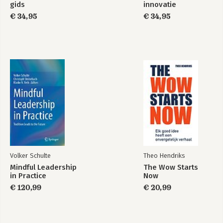
Sensitiviteit
gids
innovatie
-Complexe systeemdynamiek
€ 34,95
€ 34,95
-Drivers of change
-Zwakke signalen
-Attractors
Responsiviteit
-Ecosystemen
-Fitness to landscape
-Verschillen die het verschil maken
-Zelforganisatie
-Veerkracht en duurzaamheid
Connectiviteit
-Co-evolutie
-Transformerende interacties
-Netwerken
-Maatschappelijke ontwikkelingen
Volker Schulte
Theo Hendriks
-Grensoverschrijdende connecties
Mindful Leadership
The Wow Starts
Tot slot
in Practice
Now
€ 120,99
€ 20,99
3 Systeeminnovatie
Systeeminnovatiemodel
Vertrouwen, transparantie en integriteit
Bewustzijn en perspectief