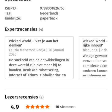
- met systeemtekeningen die de verbanden tussen systemen
ISBN13:
9789001826765
inzichtelijk maken;
Taal:
Nederlands
- legt aan de hand van heldere stappen uit hoe tot
Bindwijze:
paperback
systeeminnovatie te komen.
Aantal pagina's:
142
Uitgever:
Noordhoff
Expertrecensies
(4)
Druk:
1
Verschijningsdatum:
12-9-2019
Wicked World - 'Zet je aan het
Wicked World - '
denken'
rijke inhoud'
Hoofdrubriek:
Strategisch management
Fauzia Mahomed Radja | 20 januari
Nico Jong | 2 dec
Serie:
Noordhoff Business
2020
We zijn gewoon te
De snelheid van de ontwikkelingen in
eenvoud en vermi
deze wereld zijn niet meer bij te
complexe zaken. E
houden. Denk aan robotisering,
omheen kunnen, 
Internet of Things, globalisering en
problemen op in 
de gehele digitale revolutie. Je zou
en zoeken we naa
denken dat samenwerken en
oplossingen.
communiceren nu makkelijker zou
Lees verder
moeten gaan.
Lezersrecensies
(2)
Lees verder
4.9
16 stemmen