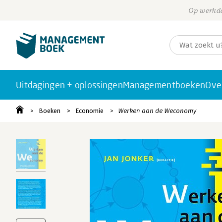
Op werkda
Uitdagingen + oplossingen
Managementboeken
Ove
Boeken
Economie
Werken aan de Weconomy