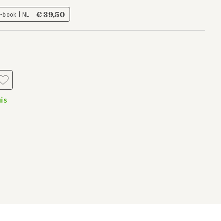
€ 39,50
E-book | NL
is