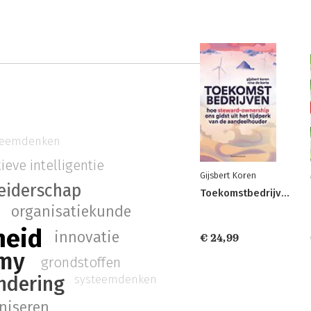
teemdenken
ieve intelligentie
Gijsbert Koren
leiderschap
Toekomstbedrijven
organisatiekunde
heid
innovatie
€ 24,99
my
grondstoffen
systeemdenken
ndering
niseren