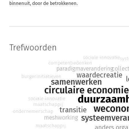
binnenuit, door de betrokkenen.
Trefwoorden
sociale innovatie
sys
competentiedenken
collect
paradigmaverandering
waardecreatie
burgerinitiatieven
samenwerken
circulaire economie
duurzaam
sociale innovatie
maatschappij
wecono
transitie
ondernemerschap
systeemvera
meshworking
maatschappij
anders orga