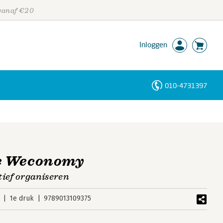
 vanaf €20
Inloggen
010-4731397
Personen
Trefwoorden
e Weconomy
ief organiseren
1e druk
9789013109375