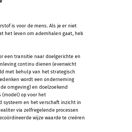
de
'Werken aan de Weconomy'. Dit boek is
rschillende auteurs, onder redactie
rnemen.
rstof is voor de mens. Als je er niet
 dat het leven om ademhalen gaat, heb
 een transitie naar doelgerichte en
enleving continu dienen (evenwicht
eld met behulp van het strategisch
tiedenken wordt een onderneming
an de omgeving) en doelzoekend
 (model) op voor het
 systeem en het verschaft inzicht in
dealiter via zelfregelende processen
coördineerde wijze waarde te creëren