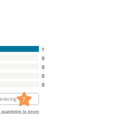
llende auteurs aan het woord, onder
een voorwoord van Mirjan Minnesma,
r een maatschappelijke roep is om
ving, voor nu en de toekomst.
1
n lef, met visie en daadkracht. Men
egelen maar zelf actie ondernemen.
0
enleving waarin iedereen eigen
0
0
0
?
rdering
 waardering te geven
nsitie. De roep om 'het moet anders',
s groot'. Daarmee opent de