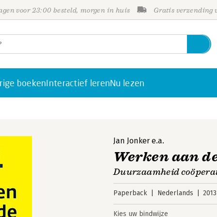
gen voor 23:00 besteld, morgen in huis
Gratis verzending
rige boeken
Interactief leren
Nu lezen
Jan Jonker
e.a.
Werken aan d
Duurzaamheid coöperat
Paperback
Nederlands
2013
Kies uw bindwijze