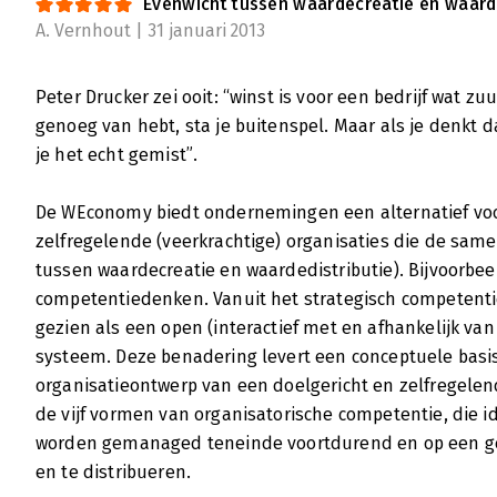
Evenwicht tussen waardecreatie en waar
toelichting op de achterzijde van het boek 
A. Vernhout | 31 januari 2013
tot stand gekomen door bijdrages van 30 ve
van Jan Jonker, hoogleraar Duurzaam Onde
Lees verder
Peter Drucker zei ooit: “winst is voor een bedrijf wat zuu
genoeg van hebt, sta je buitenspel. Maar als je denkt
je het echt gemist”.
De WEconomy biedt ondernemingen een alternatief voor
zelfregelende (veerkrachtige) organisaties die de sam
tussen waardecreatie en waardedistributie). Bijvoorbe
competentiedenken. Vanuit het strategisch competen
gezien als een open (interactief met en afhankelijk v
systeem. Deze benadering levert een conceptuele basis
organisatieontwerp van een doelgericht en zelfregelend
de vijf vormen van organisatorische competentie, die i
worden gemanaged teneinde voortdurend en op een ge
en te distribueren.