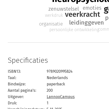
g
emoties
zenuwstelsel
veerkracht
werkdruk
p
leidinggeven
organisatie
comm
persoonlijke ontwikkeling
Specificaties
ISBN13:
9789020995824
Taal:
Nederlands
Bindwijze:
paperback
Aantal pagina's:
200
Uitgever:
LannooCampus
Druk:
1