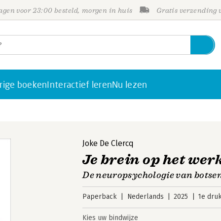
gen voor 23:00 besteld, morgen in huis
Gratis verzending
rige boeken
Interactief leren
Nu lezen
Joke De Clercq
Je brein op het wer
De neuropsychologie van botsen
Paperback
Nederlands
2025
1e dru
Kies uw bindwijze