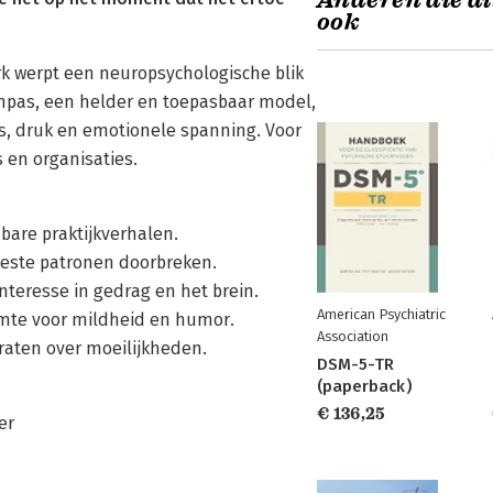
Anderen die di
ook
erk werpt een neuropsychologische blik
ompas, een helder en toepasbaar model,
ess, druk en emotionele spanning. Voor
s en organisaties.
bare praktijkverhalen.
roeste patronen doorbreken.
nteresse in gedrag en het brein.
American Psychiatric
imte voor mildheid en humor.
Association
raten over moeilijkheden.
DSM-5-TR
(paperback)
€ 136,25
er