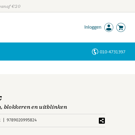
 vanaf €20
Inloggen
010-4731397
Personen
Trefwoorden
k
, blokkeren en uitblinken
k
9789020995824