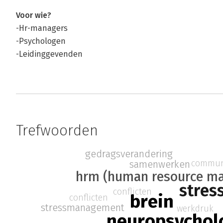
Voor wie?
-Hr-managers
-Psychologen
-Leidinggevenden
Trefwoorden
gedragsverandering
commun
samenwerken
hrm (human resource m
stres
conflicten
brein
conflicten
stressmanagement
werkdruk
neuropsychol