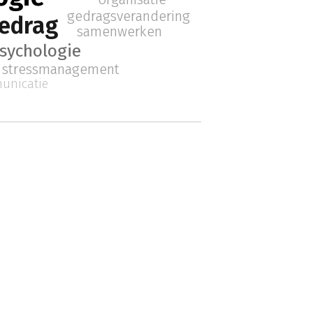
gedragsverandering
edrag
samenwerken
sychologie
stressmanagement
unicatie