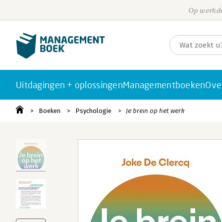
Op werkda
Uitdagingen + oplossingen
Managementboeken
Ove
Boeken
Psychologie
Je brein op het werk