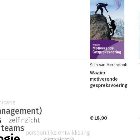
Stijn van Merendonk
Waaier
motiverende
gespreksvoering
icatie
anagement)
s
€ 18,90
zelfinzicht
teams
persoonlijke ontwikkeling
ogie
organisatie