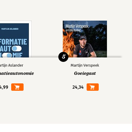
5
rtijn Aslander
Martijn Verspeek
matieautonomie
Goeiegast
4,99
24,34