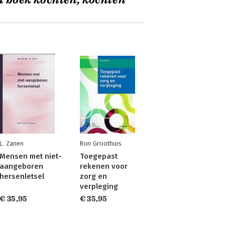
t boek kochten, kochten
L. Zanen
Ron Groothuis
Mensen met niet-
Toegepast
aangeboren
rekenen voor
hersenletsel
zorg en
verpleging
€ 35,95
€ 35,95