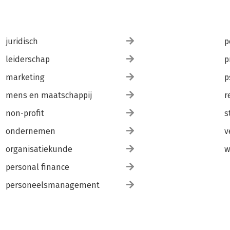
juridisch
p
leiderschap
p
marketing
p
mens en maatschappij
r
non-profit
s
ondernemen
v
organisatiekunde
w
personal finance
personeelsmanagement