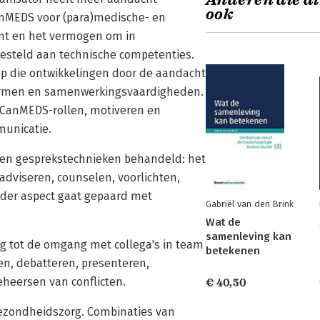
Anderen die di
ook
anMEDS voor (para)medische- en
nt en het vermogen om in
gesteld aan technische competenties.
p die ontwikkelingen door de aandacht
vormen en samenwerkingsvaardigheden.
 CanMEDS-rollen, motiveren en
municatie.
rden gesprekstechnieken behandeld: het
adviseren, counselen, voorlichten,
eder aspect gaat gepaard met
Gabriël van den Brink
Wat de
samenleving kan
g tot de omgang met collega's in team
betekenen
ren, debatteren, presenteren,
heersen van conflicten.
€ 40,50
 gezondheidszorg. Combinaties van