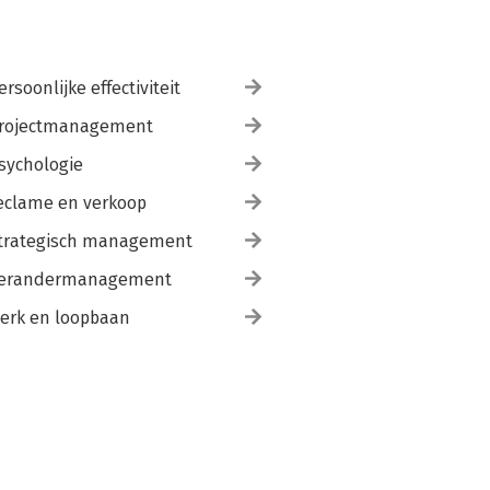
ersoonlijke effectiviteit
rojectmanagement
sychologie
eclame en verkoop
trategisch management
erandermanagement
erk en loopbaan