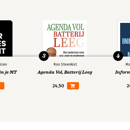
3
4
izen
Ron Steenkist
Ma
in je MT
Agenda Vol, Batterij Leeg
Infor
24,50
2