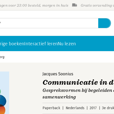
gen voor 23:00 besteld, morgen in huis
Gratis verzending
rige boeken
Interactief leren
Nu lezen
org
Jacques Soonius
Communicatie in d
Gespreksvormen bij begeleiden e
samenwerking
Paperback
Nederlands
2017
3e dru