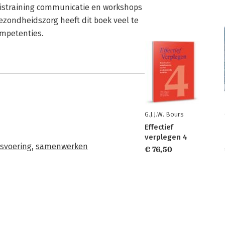
sistraining communicatie en workshops
gezondheidszorg heeft dit boek veel te
ompetenties.
G.J.J.W. Bours
Effectief
verplegen 4
svoering
,
samenwerken
€ 76,50