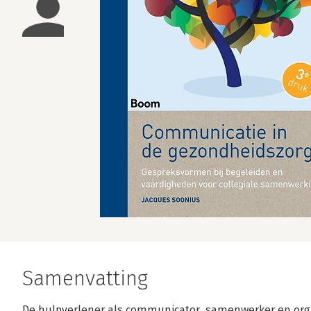
Samenvatting
De hulpverlener als communicator, samenwerker en org