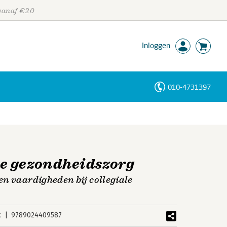
 vanaf €20
Inloggen
010-4731397
Personen
Trefwoorden
e gezondheidszorg
n vaardigheden bij collegiale
k
9789024409587