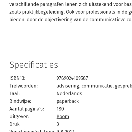
verschillende paragrafen lenen zich uitstekend voor ba
zoals praktijkbegeleiding. Ook voor professionals in de 
bieden, door de objectivering van de communicatieve c
Specificaties
ISBN13:
9789024409587
Trefwoorden:
advisering
,
communicatie
,
gesprek
Taal:
Nederlands
Bindwijze:
paperback
Aantal pagina's:
180
Uitgever:
Boom
Druk:
3
Verschijningsdatum:
9-8-2017