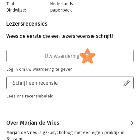
hand van vele voorbeelden uit haar praktijk uit hoe je narcisme
Taal:
Nederlands
kunt herkennen en vervolgens hoe je weerbaarder kunt
Bindwijze:
paperback
worden binnen de relatie, of daarbuiten, als je besluit de
Aantal pagina's:
160
relatie te beëindigen.
Uitgever:
Boom
Lezersrecensies
Druk:
1
Verschijningsdatum:
28-4-2021
Wees de eerste die een lezersrecensie schrijft!
Hoofdrubriek:
Psychologie
?
Uw waardering
Log in om uw waardering te geven
Schrijf een recensie
Lees ons recensiebeleid
Over Marjan de Vries
Marjan de Vries is gz-psycholoog met een eigen praktijk in 
Bussum.