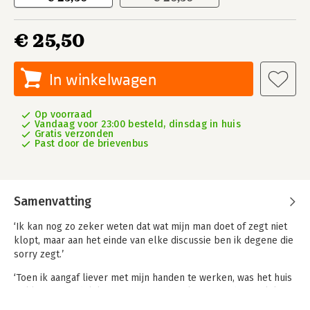
€ 25,50
In winkelwagen
Op voorraad
Vandaag voor 23:00 besteld, dinsdag in huis
Gratis verzonden
Past door de brievenbus
Samenvatting
‘Ik kan nog zo zeker weten dat wat mijn man doet of zegt niet
klopt, maar aan het einde van elke discussie ben ik degene die
sorry zegt.’
‘Toen ik aangaf liever met mijn handen te werken, was het huis
te klein. Uiteindelijk “won” mijn vader. Ik ging studeren. Ik kon
gewoon niet tegen hem op. En eigenlijk wist ik ook niet meer