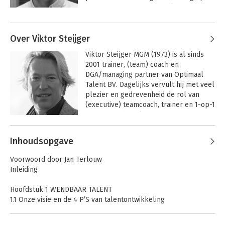
het gebied van gedragsstijlen en 
drijfveren, werkgeluk, 
Andere boeken door Arjan Jansen
loopbaanontwikkeling en (persoonlijk) 
van 't Land
Over Viktor Steijger
talentmanagement
Van Sluimeren naar
Wendbaar werken
Viktor Steijger MGM (1973) is al sinds 
Sprankelen
2001 trainer, (team) coach en 
DGA/managing partner van Optimaal 
Talent BV. Dagelijks vervult hij met veel 
plezier en gedrevenheid de rol van 
(executive) teamcoach, trainer en 1-op-1 
coach. Aan de Rijksuniversiteit 
Groningen voltooide hij de executive- 
Andere boeken door Viktor Steijger
studie Master of General Management 
Inhoudsopgave
(MGM), waarbij hij zich onder meer 
specialiseerde in de disciplines 
Voorwoord door Jan Terlouw
talentmanagement en 
Van Sluimeren naar
Blij(f) wendbaar
Inleiding
Sprankelen
verandermanagement. Zijn grootste 
voldoening en genoegen in een 
Hoofdstuk 1 WENDBAAR TALENT
notendop: ‘Het is een groot voorrecht 
1.1 Onze visie en de 4 P’S van talentontwikkeling
Blij(f) wendbaar
Wendbaar werken
om mensen en teams een stap vooruit 
1.2 De Diamantwijzer® – integraal model voor wendbaarheid
te helpen. Bouwen aan talenten en 
Bekijk alle boeken
1.3 Praktijkvoorbeeld: Mark