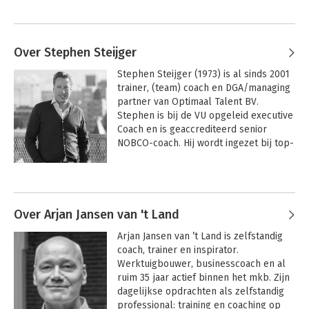
Over Stephen Steijger
Stephen Steijger (1973) is al sinds 2001 
trainer, (team) coach en DGA/managing 
partner van Optimaal Talent BV. 
Stephen is bij de VU opgeleid executive 
Coach en is geaccrediteerd senior 
NOBCO-coach. Hij wordt ingezet bij top-
100 bedrijven en overheidsbedrijven. 
Dagelijks is hij vanuit zijn missie actief 
Andere boeken door Stephen
gericht op het vergroten van talent- en 
Steijger
teamontwikkeling en 
resultaatgerichtheid in dienst van 
Over Arjan Jansen van 't Land
organisatieontwikkeling. Zijn drive? 
Arjan Jansen van ’t Land is zelfstandig 
‘Mensen hebben meer in hun mars en 
coach, trainer en inspirator. 
ik help ze eruit te halen wat erin zit.’ 
Werktuigbouwer, businesscoach en al 
Zijn motto luidt dan ook niet voor niets: 
ruim 35 jaar actief binnen het mkb. Zijn 
’Niet vinken, maar vonken’!
dagelijkse opdrachten als zelfstandig 
professional: training en coaching op 