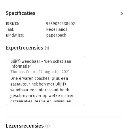
Specificaties
ISBN13:
9789024438402
Taal:
Nederlands
Bindwijze:
paperback
Aantal pagina's:
160
Uitgever:
Boom
Expertrecensies
(1)
Druk:
1
Verschijningsdatum:
31-3-2021
Blij(f) wendbaar - 'Een schat aan
informatie'
Hoofdrubriek:
Leiderschap
Thomas Cech | 17 augustus 2021
Drie ervaren coaches, plus een
gastauteur hebben met Blij(f)
wendbaar een interessant boek
geschreven over op welke manier
organisaties, teams en individuen
kunnen werken aan hun duurzame
inzetbaarheid, of zoals de auteurs het
noemen: wendbaarheid.
Lees verder
Lezersrecensies
(1)