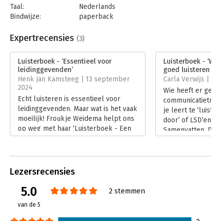
Froukje Weidema is gepromoveerd ethicus en specialist in de
Taal:
Nederlands
dialoog. Vanuit haar School voor Dialoog Nederland geeft ze
Bindwijze:
paperback
trainingen en advies op het gebied van dialoogvaardigheden,
Aantal pagina's:
184
ethiek en moreel beraad.
Uitgever:
Boom
Expertrecensies
(3)
Druk:
1
Verschijningsdatum:
1-5-2024
Luisterboek - ‘Essentieel voor
Luisterboek - ‘Wa
leidinggevenden’
goed luisteren no
Hoofdrubriek:
Persoonlijke effectiviteit
Henk Jan Kamsteeg | 13 september
Carla Verwijs | 19 
2024
Wie heeft er geen
Echt luisteren is essentieel voor
communicatietrain
leidinggevenden. Maar wat is het vaak
je leert te ‘luist
moeilijk! Froukje Weidema helpt ons
door’ of LSD’en (L
op weg met haar ‘Luisterboek - Een
Samenvatten, Doo
boek dat je de oren opent’.
Froukje Weidema 
Lees verder
trainingen je niet 
je dat wel doet, le
‘Luisterboek’.
Lezersrecensies
Lees verder
5.0
2 stemmen
van de 5