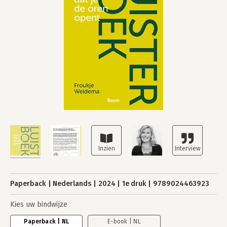
Paperback
Nederlands
2024
1e druk
9789024463923
Kies uw bindwijze
Paperback | NL
E-book | NL