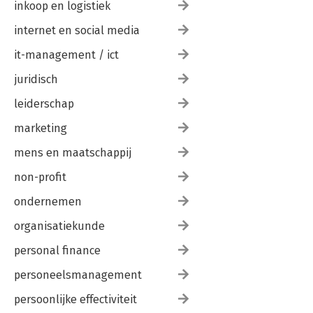
inkoop en logistiek
Slotwoord — 179
Literatuur — 183
internet en social media
it-management / ict
juridisch
leiderschap
marketing
mens en maatschappij
non-profit
ondernemen
organisatiekunde
personal finance
personeelsmanagement
persoonlijke effectiviteit