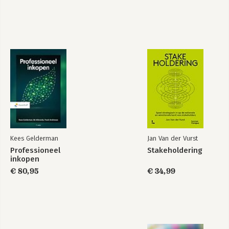
Praktijkcase 3 Forever Direct
Praktijkcase 4 Meinona
Eindnoten en bronnen
Bekijk alle boeken
Dankwoord
Over de auteurs
Kees Gelderman
Jan Van der Vurst
Professioneel
Stakeholdering
inkopen
€ 80,95
€ 34,99