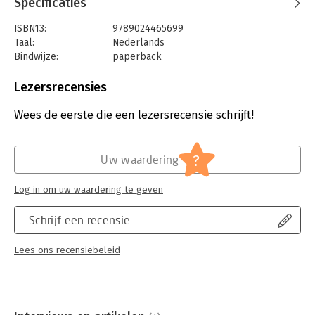
Specificaties
- Good practices & lessons learned van organisaties waar CX
cultuur is geworden
ISBN13:
9789024465699
Taal:
Nederlands
Bindwijze:
paperback
Aantal pagina's:
192
Uitgever:
Boom
Lezersrecensies
Druk:
1
Verschijningsdatum:
3-9-2024
Wees de eerste die een lezersrecensie schrijft!
Hoofdrubriek:
Marketing
?
Uw waardering
Log in om uw waardering te geven
Schrijf een recensie
Lees ons recensiebeleid