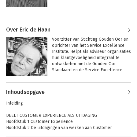
 organisatieadviseur directies bij de 
omslag naar een waarde-, klant- en 
Andere boeken door Jean-Pierre
servicegerichte focus. In deze periode 
Thomassen
is hij werkzaam geweest voor bedrijven, 
publieke organisaties en 
Over Eric de Haan
zorginstellingen. Hij is founding 
Voorzitter van Stichting Gouden Oor en 
member van het Service Excellence 
oprichter van het Service Excellence 
Institute en (co)auteur van 19 
Institute. Helpt als adviseur organisaties 
klantgerelateerde boeken zoals 
hun klantgevoeligheid integraal te 
'Waardering door klanten', 'De 
ontwikkelen met de Gouden Oor 
Customer Delight Strategie', 'Service 
Standaard en de Service Excellence 
Excellence', 'Excelleren in Service' en 
Standard als referentiekaders. 
'Handboek strategische B2B marketing' 
Publiceerde zeven boeken over 
(2022). In 2017 is hij aan de 
Andere boeken door Eric de Haan
klantgevoeligheid en excellente 
Rijksuniversiteit Groningen 
Inhoudsopgave
dienstverlening.
gepromoveerd op het thema 
Excelleren in
AI-personalisatie
'servicegaranties'. Sinds dat jaar is hij 
Inleiding
service
strategie
als part-time B2B-marketing docent 
verbonden aan deze universiteit.
DEEL I CUSTOMER EXPERIENCE ALS UITDAGING
Hoofdstuk 1 Customer Experience
Hoofdstuk 2 De uitdagingen van werken aan Customer
Experience