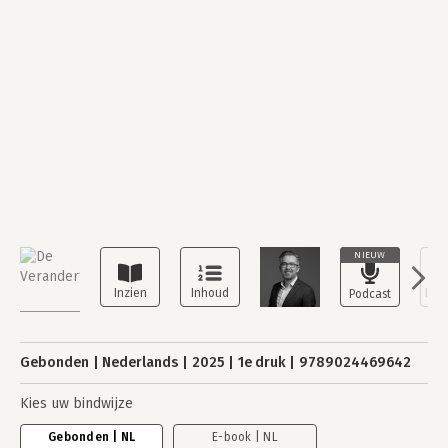
NIEUW
Gebonden
Nederlands
2025
1e druk
9789024469642
Kies uw bindwijze
Gebonden | NL
E-book | NL