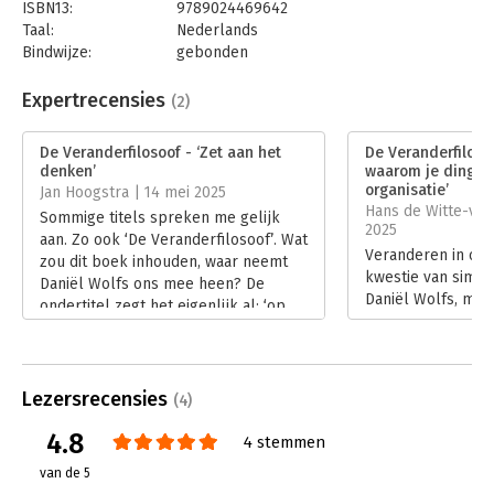
ISBN13:
9789024469642
Taal:
Nederlands
Bindwijze:
gebonden
Aantal pagina's:
288
Uitgever:
Boom
Expertrecensies
(2)
Druk:
1
Verschijningsdatum:
25-3-2025
De Veranderfilosoof - ‘Zet aan het
De Veranderfiloso
denken’
waarom je dingen 
Hoofdrubriek:
Verandermanagement
organisatie’
Jan Hoogstra | 14 mei 2025
Hans de Witte-van
Sommige titels spreken me gelijk
2025
aan. Zo ook ‘De Veranderfilosoof’. Wat
Veranderen in orga
zou dit boek inhouden, waar neemt
kwestie van simpe
Daniël Wolfs ons mee heen? De
Daniël Wolfs, maar
ondertitel zegt het eigenlijk al: ‘op
In ‘De Veranderfi
zoek naar de kern van verandering’.
hij de kern van ve
Want ‘De veranderfilosoof’ is geen
filosofische omwe
hoe-boek over veranderen, maar de
associaties en krit
beschrijving van de zoektocht van de
Lezersrecensies
(4)
recensie reflectee
auteur naar antwoorden op vier
van Mierlé op dez
4.8
vragen.
4 stemmen
zoektocht.
Lees verder
van de 5
Lees verder