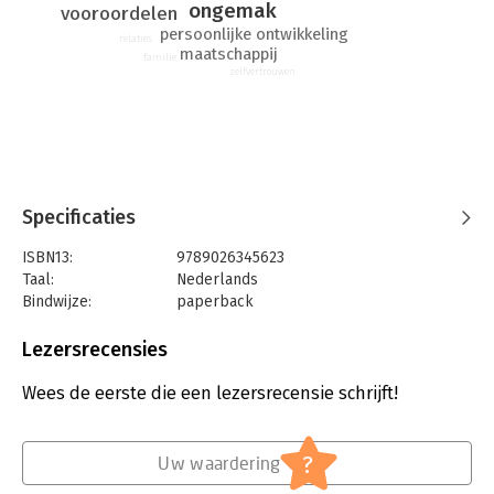
ongemak
vooroordelen
‘Laten we het er maar niet over hebben? Ik ga het er tóch over
persoonlijke ontwikkeling
relaties
hebben.’
maatschappij
familie
zelfvertrouwen
Specificaties
ISBN13:
9789026345623
Taal:
Nederlands
Bindwijze:
paperback
Aantal pagina's:
136
Uitgever:
Ambo/Anthos Uitgevers
Lezersrecensies
Druk:
1
Verschijningsdatum:
3-11-2018
Wees de eerste die een lezersrecensie schrijft!
Hoofdrubriek:
Literatuur en romans
?
Uw waardering