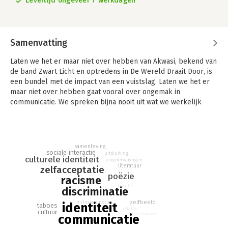
Levertijd ongeveer 7 werkdagen
Samenvatting
Laten we het er maar niet over hebben van Akwasi, bekend van
de band Zwart Licht en optredens in De Wereld Draait Door, is
een bundel met de impact van een vuistslag. Laten we het er
maar niet over hebben gaat vooral over ongemak in
communicatie. We spreken bijna nooit uit wat we werkelijk
denken. We houden onze gedachten voor ons of geven een
veilig antwoord en omzeilen het probleem. Laten we het maar
niet over hebben. Waarom doen we dat?
samenleving
Akwasi gaat het omzeilen te lijf. Of het nu gaat om je haar of je
sociale interactie
uitsluiting
culturele identiteit
hoofddeksel, je taal of je Nederlands, je adem of je tanden, je
jeugdervaringen
literatuur
zelfacceptatie
kleur, je houding, je kookkunsten, je familie, je verzwegen
poëzie
racisme
geschiedenis, je hartkloppingen, je stijl, je geloofsovertuiging,
familie
discriminatie
je seksuele geaardheid, je fobieën of je achtergrond. Akwasi is
een meester in het vertellen van verhalen. In zijn
inclusie
emoties
zelfbeeld
identiteit
taboes
relaties
overweldigende debuut Laten we het er maar niet over hebben
cultuur
zelfvertrouwen
communicatie
komen al zijn talenten samen.