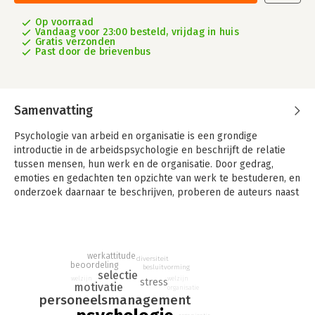
Op voorraad
Vandaag voor 23:00 besteld, vrijdag in huis
Gratis verzonden
Past door de brievenbus
Samenvatting
Psychologie van arbeid en organisatie is een grondige
introductie in de arbeidspsychologie en beschrijft de relatie
tussen mensen, hun werk en de organisatie. Door gedrag,
emoties en gedachten ten opzichte van werk te bestuderen, en
onderzoek daarnaar te beschrijven, proberen de auteurs naast
algemene kennis ook nieuwe inzichten te bieden op het gebied
van selectie, motivatie, teamwerk en het beïnvloeden en
aansturen van mensen in hun werk. Hierbij wordt
wetenschappelijk onderzoek steeds gekoppeld aan relevante
werkattitude
diversiteit
praktijkvoorbeelden.
beoordeling
besluitvorming
selectie
welzijn
welzijn
stress
motivatie
Het boek heeft een duidelijk structuur, waarbij het de
organisatie
personeelsmanagement
‘instroom, doorstroom en uitstroom’ van mensen in een
organisatie aanhoudt. Na een inleiding in arbeidspsychologie