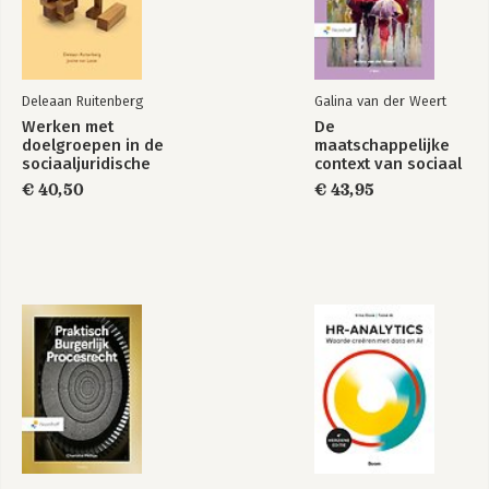
Deleaan Ruitenberg
Galina van der Weert
Werken met
De
doelgroepen in de
maatschappelijke
sociaaljuridische
context van sociaal
dienstverlening
werk
€ 40,50
€ 43,95