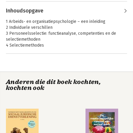
Inhoudsopgave
1 Arbeids- en organisatiepsychologie – een inleiding
2 Individuele verschillen
3 Personeelsselectie: functieanalyse, competenties en de
selectiemethoden
4 Selectiemethodes
5 Het beoordelen van prestaties op de werkvloer
6 Werkattitudes
Work Psychology
7 Gedragsaanpassing door motivatie en taakontwerp
8 Training en ontwikkeling
9 Stress en welzijn op het werk
Anderen die dit boek kochten,
10 Besluitvorming in groepen en teams
Bekijk alle boeken
kochten ook
11 Leiderschap
12 Loopbaanontwikkeling
Begrippenlijst
Literatuur
Index