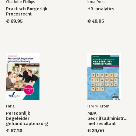
Charlotte Phillips
Irma Doze
Praktisch Burgerlijk
HR-analytics
Procesrecht
€ 69,95
€ 49,95
Farla
H.M.M. Krom
Persoonlijk
MBA
begeleider
bedrijfsadministratie
gehandicaptenzorg
met resultaat
(combi)
opgavenboek
€ 67,25
€ 39,00