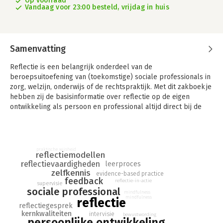
Op voorraad
Vandaag voor 23:00 besteld, vrijdag in huis
Samenvatting
Reflectie is een belangrijk onderdeel van de
beroepsuitoefening van (toekomstige) sociale professionals in
zorg, welzijn, onderwijs of de rechtspraktijk. Met dit zakboekje
hebben zij de basisinformatie over reflectie op de eigen
ontwikkeling als persoon en professional altijd direct bij de
hand. De reflectieve professional koppelt wetenschappelijke
informatie op inzichtelijke manier aan praktische toepassingen.
Het boekje biedt 99 praktische handreikingen, onderverdeeld
praktische wijsheid
in de vijf rubrieken: wat, waarom, waartoe, hoe en met wie, voor
reflectiemodellen
reflectievaardigheden
het reflecteren van de professional op zichzelf, anderen en de
leerproces
zelfkennis
omstandigheden.In overzichtelijke hoofdstukken zet dit
evidence-based practice
feedback
reflectie-in-actie
compacte naslagwerk op een toegankelijke, speelse manier
supervisie
sociale professional
aan tot professionele reflectie. Er wordt beknopt weergegeven
mindfulness
mindfulness
reflectie
wat reflectie inhoudt en waarom het belangrijk is voor mensen
reflectiegesprek
die met mensen werken. Vervolgens krijgen lezers geschetst
kernkwaliteiten
intervisie
bewustwording
persoonlijke ontwikkeling