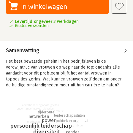
In winkelwagen
Levertijd ongeveer 3 werkdagen
Gratis verzonden
Samenvatting
Het best bewaarde geheim in het bedrijfsleven is de
verdwijntruc van vrouwen op weg naar de top; ondanks alle
aandacht voor dit probleem blijft het aantal vrouwen in
topposities gering. Wat kunnen vrouwen zelf doen om onder
de huidige omstandigheden meer uit hun carrière te halen?
Dit boek is gebaseerd op vragen die Mirella Visser vaak van
vrouwen kreeg tijdens lezingen en workshops over het
onderhandelingsvaardigheden
onderwerp 'Vrouwen en leiderschap'. Aan de hand van
onderhandelingsvaardigheden
ambitie
zijderoute
praktijkcases worden situaties geanalyseerd en strategieën
leiderschapsstijlen
netwerken
aangereikt. Visser beantwoordt onder meer de volgende
power
politiek in organisaties
meritocratie
vragen:
persoonlijk leiderschap
ambitie
- Waarom krijg ik die promotie niet terwijl ik de beste
diversiteit
gender