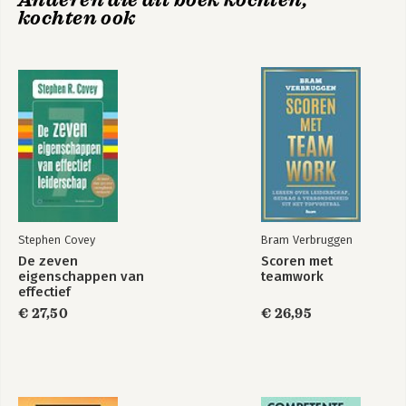
Anderen die dit boek kochten,
kochten ook
Mirella is de co-auteur van 'Women on 
Boards, Moving Mountains' (2007) en 
haar Nederlandse boek 'De Zijderoute 
naar de Top' over strategisch 
leiderschap voor vrouwen was een van 
de 6 genomineerden voor de titel van 
Managementboek van het Jaar 2010.
Stephen Covey
Bram Verbruggen
De zeven
Scoren met
eigenschappen van
teamwork
effectief
leiderschap
€ 27,50
€ 26,95