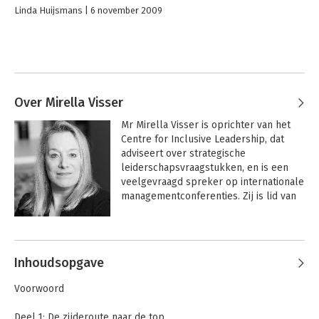
Linda Huijsmans
6 november 2009
Over Mirella Visser
Mr Mirella Visser is oprichter van het 
Centre for Inclusive Leadership, dat 
adviseert over strategische 
leiderschapsvraagstukken, en is een 
veelgevraagd spreker op internationale 
managementconferenties. Zij is lid van 
de raad van advies van het European 
Leadership Platform en ambassadeur 
Andere boeken door Mirella Visser
van het Greenleaf Center for Servant 
Leadership Europe. Mirella is tevens lid 
Inhoudsopgave
van het expertpanel Commissariaat van 
het Nederlands Centrum voor 
Voorwoord
Directeuren en Commissarissen (NCD). 
Ook adviseert zij de Europese 
Deel 1: De zijderoute naar de top