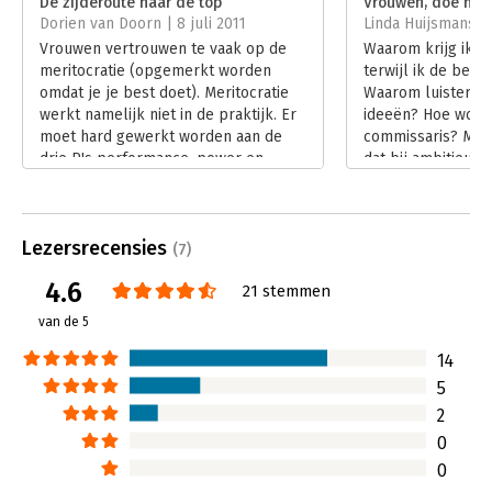
De zijderoute naar de top
Vrouwen, doe het 
Dorien van Doorn | 8 juli 2011
Linda Huijsmans 
Hoofdrubriek:
Leiderschap
Vrouwen vertrouwen te vaak op de
Waarom krijg ik di
meritocratie (opgemerkt worden
terwijl ik de best
omdat je je best doet). Meritocratie
Waarom luistert n
werkt namelijk niet in de praktijk. Er
ideeën? Hoe word 
moet hard gewerkt worden aan de
commissaris? Mire
drie P's performance, power en
dat bij ambitieuz
promotie. In 'De zijderoute naar de
hele wereld in gro
top' beschrijft Mirella Visser kort en
vragen leven. En 
krachtig hoe de ontwikkeling van
over: De zijderout
Lezersrecensies
deze P's in het carrièrepad verlopen.
Lees verder
(7)
Een nuttig boek voor alle vrouwen
4.6
21 stemmen
boven de 30 die aan meer dan vier
mensen leidinggeven.
van de 5
Lees verder
14
5
2
0
0