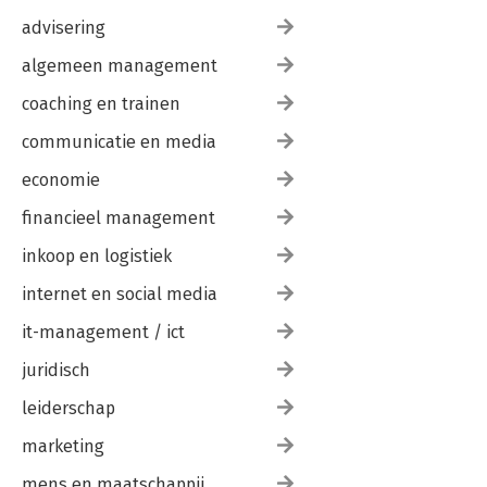
Virtuele teams managen 211
advisering
Productieve conflictbeheersing 216
algemeen management
13. Creativiteit bevorderen 226
Plan een creatieve sessie 226
coaching en trainen
Tools om ideeën te genereren 229
communicatie en media
Ervoor zorgen dat alle invalshoeken aan bod komen 235
Omgaan met negativiteit 237
economie
14. De beste mensen aannemen en behouden 242
financieel management
Een functie vormgeven 242
Toptalent werven 247
inkoop en logistiek
Werknemers behouden 253
internet en social media
Motivatie en betrokkenheid 258
it-management / ict
Deel V: Het bedrijf aansturen
15. Strategie: een inleiding 265
juridisch
Je functie in strategisch opzicht 265
Wat is strategie? 266
leiderschap
Strategie ontwikkelen 269
marketing
Leidinggeven aan veranderingen en transities 274
mens en maatschappij