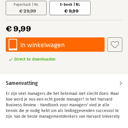
Paperback | NL
E-book | NL
€ 29,99
€ 9,99
€ 9,99
In winkelwagen
Direct te downloaden
Samenvatting
Er zijn veel managers die het helemaal niet slecht doen. Maar
hoe word je nou een echt goede manager? In het 'Harvard
Business Review - Handboek voor managers' vind je alle
kennis die je nodig hebt om als leidinggevenden succesvol te
zijn. Van de beste managementdenkers van Harvard University
leer je hoe je de mindset van een leider ontwikkelt en hoe je
jezelf, je individuele werknemers, je team en de business zo