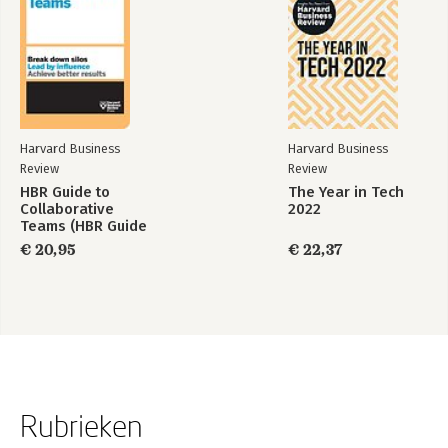
Voordelen van delegeren 148
Een delegeerplan opstellen 149
Je delegeerplan bespreken met je werknemer 153
Bied steun 157
Vermijd omgekeerd delegeren 159
10. Effectieve feedback geven 163
Harvard Business
Harvard Business
Directe feedback geven 164
Review
Review
Moeilijke feedback geven 166
HBR Guide to
The Year in Tech
Je werknemers coachen en scholen 170
Collaborative
2022
Functioneringsgesprekken 175
Teams (HBR Guide
Series)
€ 20,95
€ 22,37
11. Talent ontwikkelen 183
Ontwikkeling van werknemers als prioriteit 183
Loopbaanstrategieën ontwikkelen met je medewerkers 185
Scholing voor mensen met potentieel 190
Uitdagende opdrachten 193
Deel IV: Teams aansturen
12. Leidinggeven aan teams 201
Rubrieken
Teamcultuur en ‑dynamieken 202
Interculturele teams aansturen 209