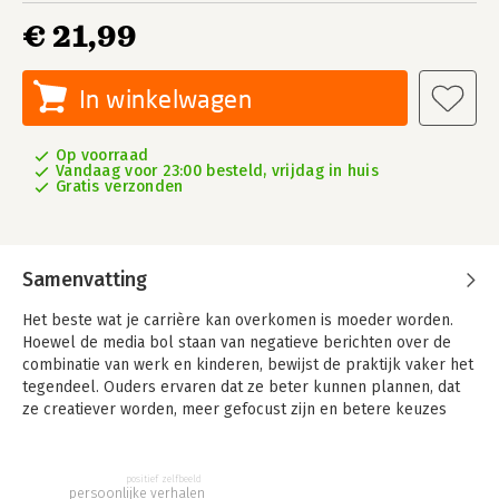
€ 21,99
In winkelwagen
Op voorraad
Vandaag voor 23:00 besteld, vrijdag in huis
Gratis verzonden
Samenvatting
Het beste wat je carrière kan overkomen is moeder worden.
Hoewel de media bol staan van negatieve berichten over de
combinatie van werk en kinderen, bewijst de praktijk vaker het
tegendeel. Ouders ervaren dat ze beter kunnen plannen, dat
ze creatiever worden, meer gefocust zijn en betere keuzes
maken.
Elsbeth Teeling, bekend van haar succesvolle platform De
positief zelfbeeld
club van relaxte moeders, besloot dit hardnekkige beeld te
persoonlijke verhalen