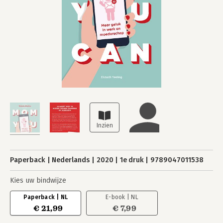
Paperback
Nederlands
2020
1e druk
9789047011538
Kies uw bindwijze
Paperback | NL
E-book | NL
€ 21,99
€ 7,99