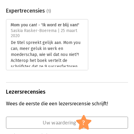
Aantal pagina's:
224
Uitgever:
Business Contact
Expertrecensies
(1)
Druk:
1
Verschijningsdatum:
12-2-2020
Mom you can! - 'Ik word er blij van!'
Saskia Rasker-Boerema | 25 maart
Hoofdrubriek:
Psychologie
,
Werk en loopbaan
2020
De titel spreekt gelijk aan. Mom you
can, meer geluk in werk en
moederschap, wie wil dat nou niet?!
Achterop het boek vertelt de
schrijfster dat ze 9 succesfactoren
ontdekte die voor een uitstekende
balans zorgen tussen werk en
moederschap. Het wekt mijn
nieuwsgierigheid.
Lezersrecensies
Lees verder
Wees de eerste die een lezersrecensie schrijft!
?
Uw waardering