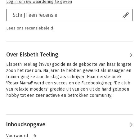
Log in om uw waardering te geven
Schrijf een recensie
Lees ons recensiebeleid
Over Elsbeth Teeling
Elsbeth Teeling (1970) gooide na de geboorte van haar jongste 
zoon het roer om. Na jaren te hebben gewerkt als manager en 
trainer ging ze aan de slag als schrijver. Haar eerste boek 
'Relax Mama!' werd een succes en de Facebookgroep 'De club 
van relaxte moeders' groeide uit van een uit de hand gelopen 
hobby tot een zeer actieve en betrokken community. 

Elsbeth schreef meer bestsellers zoals; 'Van achter het 
Andere boeken door Elsbeth Teeling
behang tot over je oren', 'Relax Mama in de keuken' en 'Die 
andere moeders doen ook maar wat'.
Inhoudsopgave
Voorwoord 6