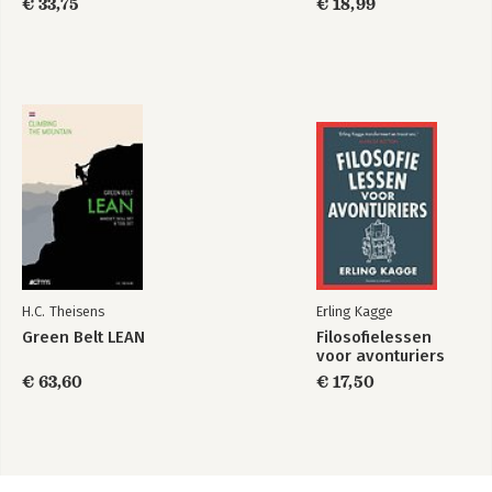
€ 33,75
€ 18,99
H.C. Theisens
Erling Kagge
Green Belt LEAN
Filosofielessen
voor avonturiers
€ 63,60
€ 17,50