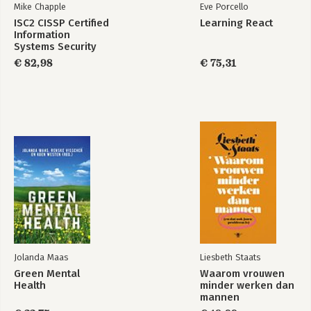
rails) 204
Mike Chapple
Eve Porcello
ISC2 CISSP Certified
Learning React
Dankwoord 217
Information
Eindnoten 220
Systems Security
Professional
€ 82,98
€ 75,31
Official Study Guide
Jolanda Maas
Liesbeth Staats
Green Mental
Waarom vrouwen
Health
minder werken dan
mannen