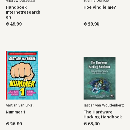
Andrew Dasselaar
Etienne Donicie
Handboek
Hoe vind je me?
Internetresearch
Digitaal
De tijdsblokplanner
en
minimalisme
datajournalistiek
€ 49,99
€ 29,95
Bekijk alle boeken
Aartjan van Erkel
Jasper van Woudenberg
Nummer 1
The Hardware
Hacking Handbook
€ 26,99
€ 68,30