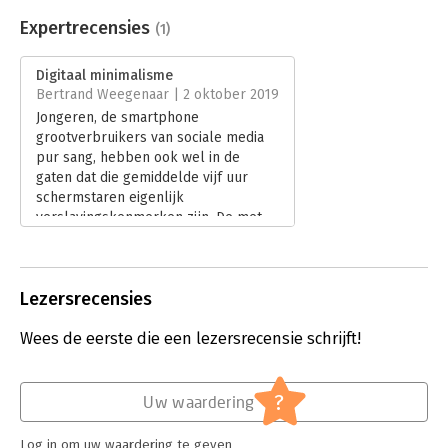
Beveiliging:
watermerk
Bestandsformaat:
epub
Expertrecensies
(1)
Aantal pagina's:
200
Uitgever:
Business Contact
Digitaal minimalisme
Druk:
1
Bertrand Weegenaar | 2 oktober 2019
Verschijningsdatum:
21-2-2019
Jongeren, de smartphone
grootverbruikers van sociale media
Hoofdrubriek:
Internet en social media
pur sang, hebben ook wel in de
gaten dat die gemiddelde vijf uur
schermstaren eigenlijk
verslavingskenmerken zijn. De met
name Amerikaanse tech-industrie
heeft de weg tot het oog en de
vingers van ons gevonden en
Lezersrecensies
geperfectioneerd.
Lees verder
Wees de eerste die een lezersrecensie schrijft!
?
Uw waardering
Log in om uw waardering te geven