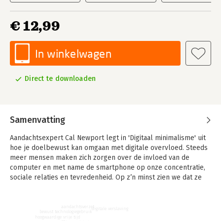
€ 12,99
In winkelwagen
Direct te downloaden
Samenvatting
Aandachtsexpert Cal Newport legt in 'Digitaal minimalisme' uit
hoe je doelbewust kan omgaan met digitale overvloed. Steeds
meer mensen maken zich zorgen over de invloed van de
computer en met name de smartphone op onze concentratie,
sociale relaties en tevredenheid. Op z’n minst zien we dat ze
ons enorm veel tijd kosten – tijd die niet aan andere zaken kan
worden besteed.
aandachtsverzet
digitale verslaving
bewust technologiegebruik
In dit boek biedt Newport je een eenvoudige en praktische
hoogwaardige vrije tijd